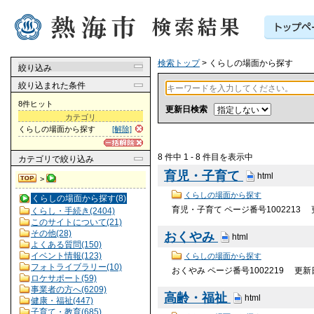
検索トップ
> くらしの場面から探す
絞り込み
絞り込まれた条件
8件ヒット
更新日検索
カテゴリ
くらしの場面から探す
[解除]
8 件中 1 - 8 件目を表示中
カテゴリ
で絞り込み
育児・子育て
html
>
くらしの場面から探す
くらしの場面から探す(8)
育児・子育て ページ番号1002213
くらし・手続き(2404)
このサイトについて(21)
その他(28)
おくやみ
html
よくある質問(150)
イベント情報(123)
くらしの場面から探す
フォトライブラリー(10)
おくやみ ページ番号1002219 更
ロケサポート(59)
事業者の方へ(6209)
高齢・福祉
html
健康・福祉(447)
子育て・教育(685)