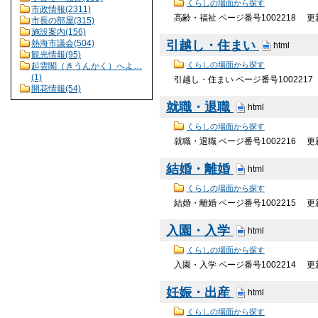
くらしの場面から探す
市政情報(2311)
高齢・福祉 ページ番号1002218 
市長の部屋(315)
施設案内(156)
引越し・住まい
熱海市議会(504)
html
観光情報(95)
くらしの場面から探す
起雲閣（きうんかく）へよ…
(1)
引越し・住まい ページ番号100221
開花情報(54)
就職・退職
html
くらしの場面から探す
就職・退職 ページ番号1002216 
結婚・離婚
html
くらしの場面から探す
結婚・離婚 ページ番号1002215 
入園・入学
html
くらしの場面から探す
入園・入学 ページ番号1002214 
妊娠・出産
html
くらしの場面から探す