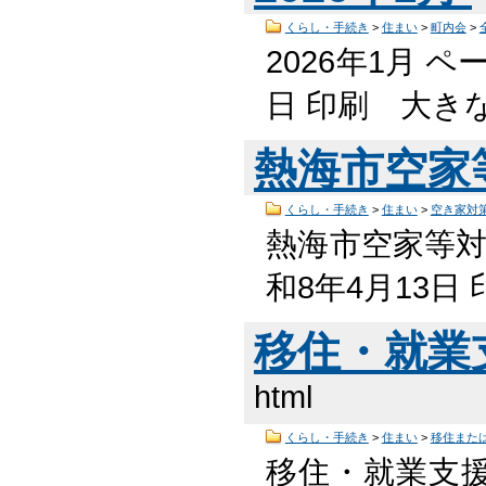
くらし・手続き
>
住まい
>
町内会
>
2026年1月 ペ
日 印刷 大き
熱海市空家
くらし・手続き
>
住まい
>
空き家対
熱海市空家等対策
和8年4月13日
移住・就業支
html
くらし・手続き
>
住まい
>
移住また
移住・就業支援金