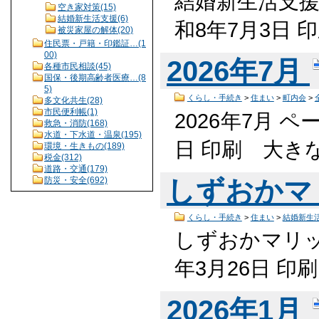
結婚新生活支援補
空き家対策(15)
結婚新生活支援(6)
和8年7月3日
被災家屋の解体(20)
住民票・戸籍・印鑑証…(1
00)
2026年7月
各種市民相談(45)
国保・後期高齢者医療…(8
5)
くらし・手続き
>
住まい
>
町内会
>
多文化共生(28)
市民便利帳(1)
2026年7月 ペ
救急・消防(168)
水道・下水道・温泉(195)
日 印刷 大き
環境・生きもの(189)
税金(312)
道路・交通(179)
防災・安全(692)
しずおかマ
くらし・手続き
>
住まい
>
結婚新生
しずおかマリッジ
年3月26日 
2026年1月