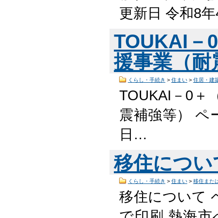
更新日 令和8
TOUKAI
援事業（耐
くらし・手続き
>
住まい
>
住居・建
TOUKAI－
震補強等） ペー
日…
移住につい
くらし・手続き
>
住まい
>
移住また
移住について 
で印刷 熱海市