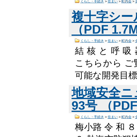
くらし・手続き
>
住まい
>
町内会
>
複十字シー
（PDF 1.
くらし・手続き
>
住まい
>
町内会
>
結 核 と 呼 
こちらから ご
可能な開発目
地域安全ニ
93号 （PDF
くらし・手続き
>
住まい
>
町内会
>
梅小路 令 和 ８