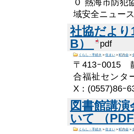
０ 熱海市防犯
域安全ニュー
社協だより14
B）
pdf
くらし・手続き
>
住まい
>
町内会
>
〒413ｰ001
合福祉センター2階
X：(0557)86ｰ
図書館講演
いて （PDF
くらし・手続き
>
住まい
>
町内会
>