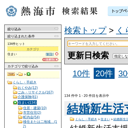
検索トップ
>
く
絞り込み
絞り込まれた条件
134件ヒット
カテゴリ
更新日検索
住まい
[解除]
カテゴリ
で絞り込み
10件
20件
3
>
>
くらし・手続き
おくやみ(12)
ごみ・リサイクル(167)
134 件中 1 - 20 件目を表示中
介護保険(81)
住まい(134)
結婚新生活
住居・建築(10)
市営住宅(2)
町内会(54)
くらし・手続き
>
住まい
>
結婚新生
移住または二地域…(1
7)