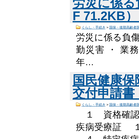
労災に係る
F 71.2KB
くらし・手続き
>
国保・後期高齢者
労災に係る負傷原
勤災害 ・ 業務
年…
国民健康保
交付申請書 （
くらし・手続き
>
国保・後期高齢者
１ 資格確認
疾病受療証 