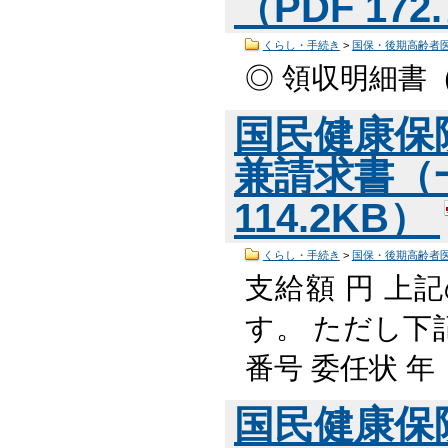
（PDF 172
くらし・手続き
>
国保・後期高齢者
◎ 領収明細書（
国民健康保
兼請求書（
114.2KB）
くらし・手続き
>
国保・後期高齢者
支給額 円 上
す。 ただし下
番号 委任状
国民健康保