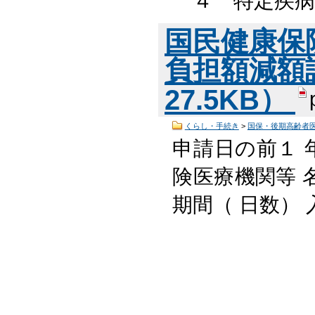
４ 特定疾病
国民健康保
負担額減額認
27.5KB）
くらし・手続き
>
国保・後期高齢者
申請日の前１ 
険医療機関等 
期間（ 日数）