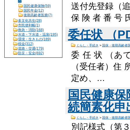
5)
送付先登録（追
国民健康保険(59)
国民年金(12)
保 険 者 番 号 
後期高齢者医療(7)
多文化共生(28)
市民便利帳(1)
救急・消防(168)
委任状 （PD
水道・下水道・温泉(195)
環境・生きもの(189)
税金(312)
くらし・手続き
>
国保・後期高齢者
道路・交通(179)
委 任 状 （
防災・安全(692)
（受任者）住 所
定め、…
国民健康保
続簡素化申出書
くらし・手続き
>
国保・後期高齢者
別記様式（第３