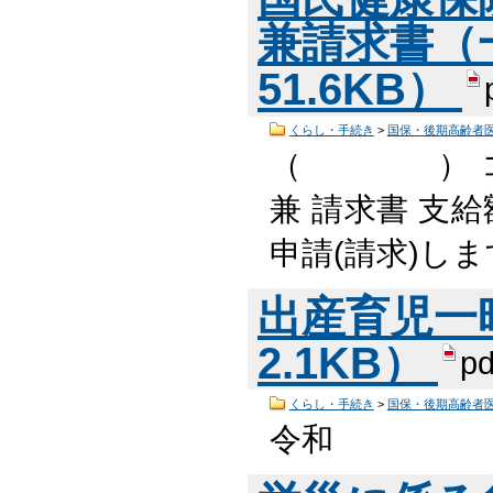
兼請求書（
51.6KB）
くらし・手続き
>
国保・後期高齢者
（ ） コー
兼 請求書 支
申請(請求)し
出産育児一時
2.1KB）
pd
くらし・手続き
>
国保・後期高齢者
令和