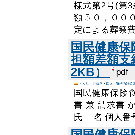
様式第2号(第3条
額５０，０００
定による葬祭費 
国民健康保
担額差額支給
2KB）
pdf
くらし・手続き
>
国保・後期高齢者
国民健康保険
書 兼 請求書
氏 名 個人番
国民健康保