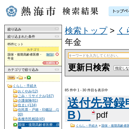
検索トップ
>
く
絞り込み
絞り込まれた条件
年金
85件ヒット
カテゴリ
国保・後期高齢者医療・
[解除]
年金
更新日検索
カテゴリ
で絞り込み
>
>
くらし・手続き
85 件中 1 - 30 件目を表示中
おくやみ(12)
ごみ・リサイクル(167)
送付先登録申請
介護保険(81)
住まい(134)
住民票・戸籍・印鑑証…(1
B）
pdf
00)
各種市民相談(45)
国保・後期高齢者医療…(8
くらし・手続き
>
国保・後期高齢者