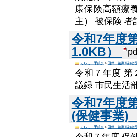
康保険高額療養
主） 被保険 者
令和7年度第
1.0KB）
pd
くらし・手続き
>
国保・後期高齢者
令和７年度 第
議録 市民生活
令和7年度
(保健事業) 
くらし・手続き
>
国保・後期高齢者
令和７年度 保