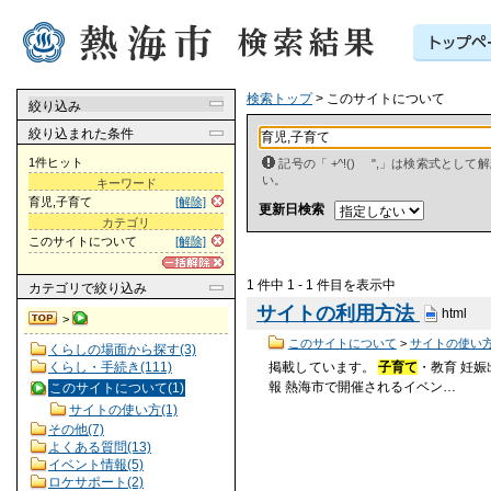
検索トップ
> このサイトについて
絞り込み
絞り込まれた条件
1件ヒット
記号の「 +^!() ",」は検索式とし
い。
キーワード
育児,子育て
[解除]
更新日検索
カテゴリ
このサイトについて
[解除]
1 件中 1 - 1 件目を表示中
カテゴリ
で絞り込み
サイトの利用方法
html
>
このサイトについて
>
サイトの使い
くらしの場面から探す(3)
くらし・手続き(111)
掲載しています。
子育て
・教育 妊
報 熱海市で開催されるイベン…
このサイトについて(1)
サイトの使い方(1)
その他(7)
よくある質問(13)
イベント情報(5)
ロケサポート(2)