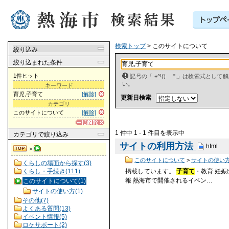
検索トップ
> このサイトについて
絞り込み
絞り込まれた条件
1件ヒット
記号の「 +^!() ",」は検索式とし
い。
キーワード
育児,子育て
[解除]
更新日検索
カテゴリ
このサイトについて
[解除]
1 件中 1 - 1 件目を表示中
カテゴリ
で絞り込み
サイトの利用方法
html
>
このサイトについて
>
サイトの使い
くらしの場面から探す(3)
くらし・手続き(111)
掲載しています。
子育て
・教育 妊
報 熱海市で開催されるイベン…
このサイトについて(1)
サイトの使い方(1)
その他(7)
よくある質問(13)
イベント情報(5)
ロケサポート(2)