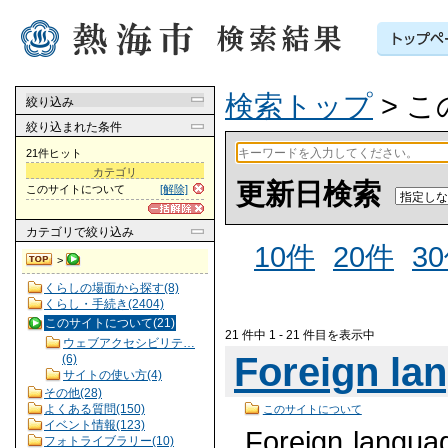
検索トップ
> 
絞り込み
絞り込まれた条件
21件ヒット
カテゴリ
更新日検索
このサイトについて
[解除]
カテゴリ
で絞り込み
10件
20件
3
>
くらしの場面から探す(8)
くらし・手続き(2404)
このサイトについて(21)
21 件中 1 - 21 件目を表示中
ウェブアクセシビリテ…
Foreign la
(6)
サイトの使い方(4)
その他(28)
よくある質問(150)
このサイトについて
イベント情報(123)
Foreign la
フォトライブラリー(10)