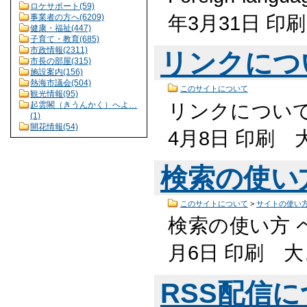
ロケサポート(59)
年3月31日 
事業者の方へ(6209)
健康・福祉(447)
子育て・教育(685)
市政情報(2311)
リンクにつ
市長の部屋(315)
施設案内(156)
熱海市議会(504)
このサイトについて
観光情報(95)
リンクについて 
起雲閣（きうんかく）へよ…
(1)
開花情報(54)
4月8日 印刷
検索の使い
このサイトについて
>
サイトの使い
検索の使い方 ペ
月6日 印刷 
RSS配信