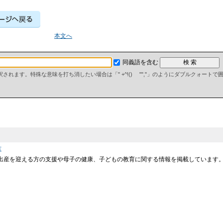
本文へ
同義語を含む
て解釈されます。特殊な意味を打ち消したい場合は「" +^!() "","」のようにダブルクォート
方
娠出産を迎える方の支援や母子の健康、子どもの教育に関する情報を掲載しています。