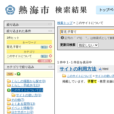
検索トップ
> このサイトについて
絞り込み
絞り込まれた条件
1件ヒット
記号の「 +^!() ",」は検索式とし
キーワード
更新日検索
育児,子育て
[解除]
カテゴリ
このサイトについて
[解除]
1 件中 1 - 1 件目を表示中
カテゴリ
で絞り込み
サイトの利用方法
html
>
このサイトについて
>
サイトの使い
くらしの場面から探す(3)
掲載しています。
子育て
・教育 妊
くらし・手続き(111)
このサイトについて(1)
サイトの使い方(1)
その他(7)
よくある質問(13)
イベント情報(5)
ロケサポート(2)