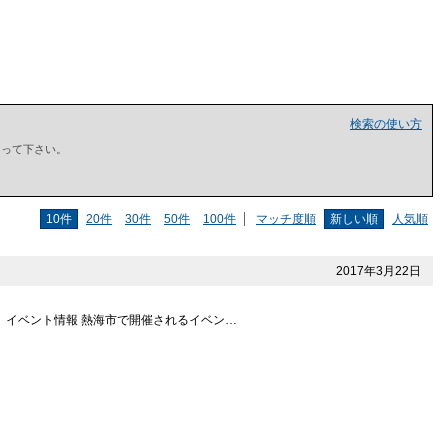
検索の使い方
で囲って下さい。
10件
20件
30件
50件
100件
マッチ度順
新しい順
人気順
2017年3月22日
 イベント情報 熱海市で開催されるイベン…