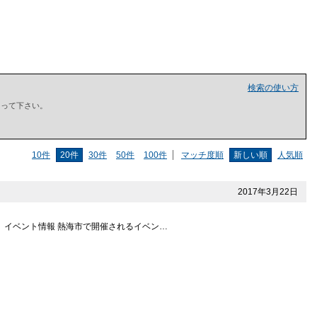
検索の使い方
で囲って下さい。
10件
20件
30件
50件
100件
マッチ度順
新しい順
人気順
2017年3月22日
 イベント情報 熱海市で開催されるイベン…