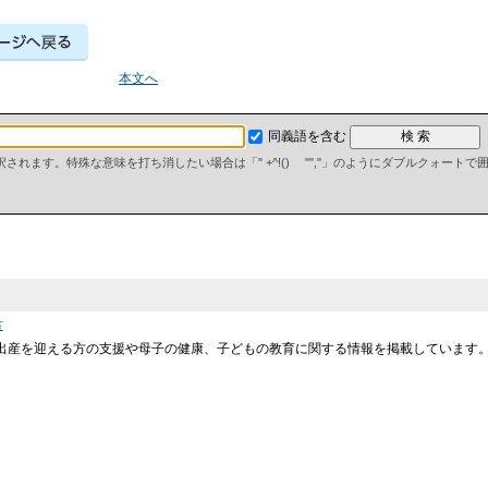
本文へ
同義語を含む
て解釈されます。特殊な意味を打ち消したい場合は「" +^!() "","」のようにダブルクォート
方
娠出産を迎える方の支援や母子の健康、子どもの教育に関する情報を掲載しています。