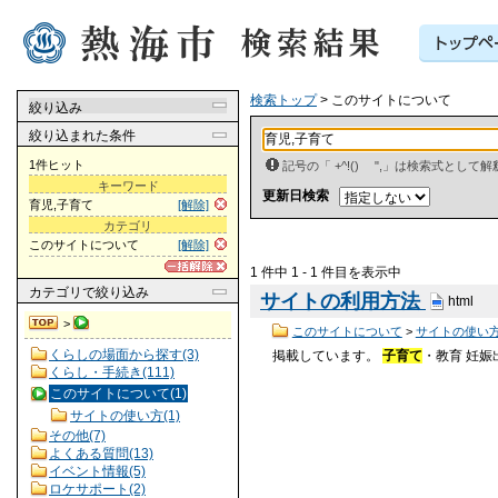
検索トップ
> このサイトについて
絞り込み
絞り込まれた条件
1件ヒット
記号の「 +^!() ",」は検索式とし
キーワード
更新日検索
育児,子育て
[解除]
カテゴリ
このサイトについて
[解除]
1 件中 1 - 1 件目を表示中
カテゴリ
で絞り込み
サイトの利用方法
html
>
このサイトについて
>
サイトの使い
くらしの場面から探す(3)
掲載しています。
子育て
・教育 妊
くらし・手続き(111)
このサイトについて(1)
サイトの使い方(1)
その他(7)
よくある質問(13)
イベント情報(5)
ロケサポート(2)