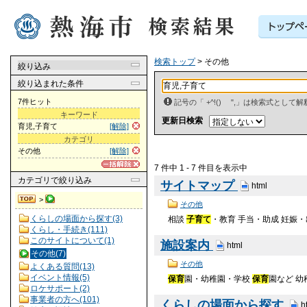
検索トップ
> その他
絞り込み
絞り込まれた条件
7件ヒット
記号の「 +^!() ",」は検索式とし
キーワード
更新日検索
育児,子育て
[解除]
カテゴリ
その他
[解除]
7 件中 1 - 7 件目を表示中
カテゴリ
で絞り込み
サイトマップ
html
>
その他
くらしの場面から探す(3)
相談
子育て
・教育 手当・助成 妊娠
くらし・手続き(111)
このサイトについて(1)
施設案内
html
その他(7)
その他
よくある質問(13)
イベント情報(5)
保育
園・幼稚園・学校
保育
園など 幼
ロケサポート(2)
事業者の方へ(101)
くらしの場面から探す
h