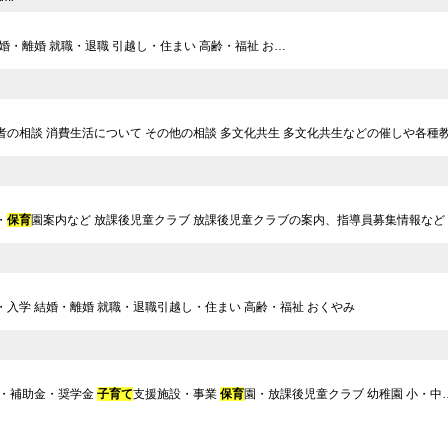
婚・離婚 就職・退職 引越し・住まい 高齢・福祉 お…
者の相談 消費生活について その他の相談 多文化共生 多文化共生などの催しや各種
・
保育
園案内など 放課後児童クラブ 放課後児童クラブの案内、指導員募集情報な
・入学 結婚・離婚 就職・退職引越し・住まい 高齢・福祉 おくやみ
当・補助金・奨学金
子育て
支援施設・事業
保育
園・放課後児童クラブ 幼稚園 小・中