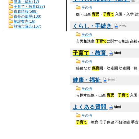
健康・福祉(17)
子育て・教育(237)
その他
市政情報(589)
娠・出産
育児
・
子育て
入園・入学 結
市長の部屋(100)
施設案内(16)
くらし・手続き
html
熱海市議会(167)
その他
市民相談室
子育て
に関する相談 高齢
子育て
・教育
html
その他
接種など
保育
園・幼稚園 幼稚園一覧
健康・福祉
html
その他
ら探す妊娠・出産
育児
・
子育て
入園
よくある質問
html
その他
子育て
・教育 母子保健 不妊治療 手