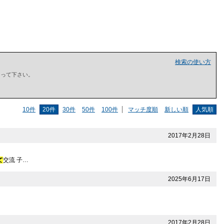
検索の使い方
で囲って下さい。
10件
20件
30件
50件
100件
マッチ度順
新しい順
人気順
2017年2月28日
て
交流 子…
2025年6月17日
2017年2月28日