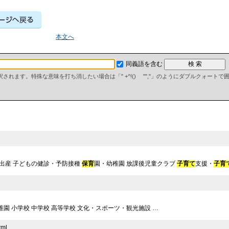
本文へ
同義語を含む
て解釈されます。特殊な意味を打ち消したい場合は「" +^!() "","」のようにダブルクォート
・出産 子どもの健診・予防接種
保育
園・幼稚園 放課後児童クラブ
子育て
支援・
子育
稚園 小学校 中学校 高等学校 文化・スポーツ・観光施設 …
tml