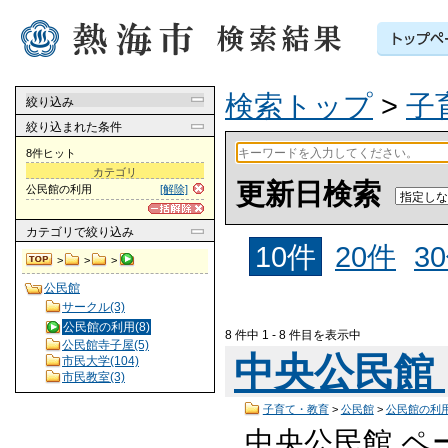
検索トップ
>
子
絞り込み
絞り込まれた条件
8件ヒット
カテゴリ
更新日検索
公民館の利用
[解除]
カテゴリ
で絞り込み
10件
20件
3
>
>
>
公民館
サークル(3)
公民館の利用(8)
8 件中 1 - 8 件目を表示中
公民館寺子屋(5)
中央公民館
市民大学(104)
市民教室(3)
子育て・教育
>
公民館
>
公民館の利
中央公民館 ペー