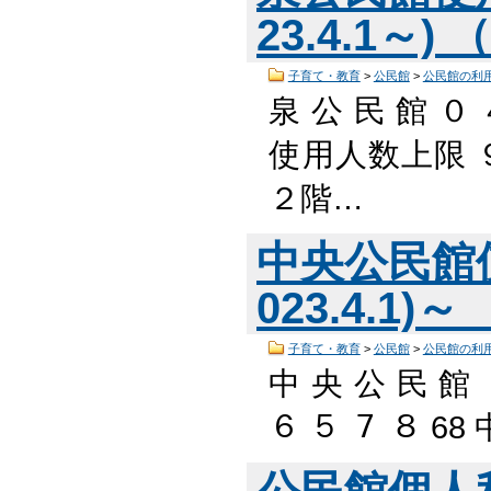
23.4.1～) 
子育て・教育
>
公民館
>
公民館の利
泉 公 民 館 ０
使用人数上限 
２階…
中央公民館
023.4.1)～
子育て・教育
>
公民館
>
公民館の利
中 央 公 民 館 
６ ５ ７ ８ 
公民館個人