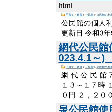
html
子育て・教育
>
公民館
>
公民館の利
公民館の個人利
更新日 令和3年
網代公民館
023.4.1～)
子育て・教育
>
公民館
>
公民館の利
網 代 公 民 
１３～１７時 １
０円 ２，２００
泉公民館使