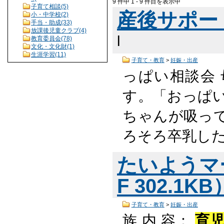
9 件中 1 - 9 件目を表示中
子育て相談(5)
産後サポー
小・中学校(2)
手当・助成(33)
放課後児童クラブ(4)
l
教育委員会(78)
文化・文化財(1)
生涯学習(11)
子育て・教育
>
妊娠・出産
っぱい相談会 
す。「おっぱ
ちゃんが吸っ
ろそろ卒乳し
たいようマ
F 302.1K
子育て・教育
>
妊娠・出産
族 内 容：
育