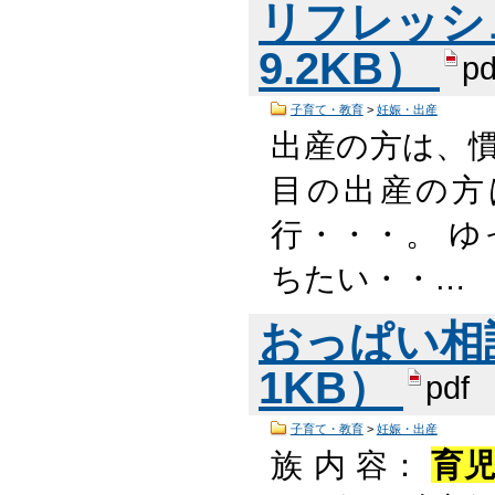
リフレッシュ
9.2KB）
pd
子育て・教育
>
妊娠・出産
出産の方は、
目の出産の方
行・・・。 
ちたい・・…
おっぱい相談
1KB）
pdf
子育て・教育
>
妊娠・出産
族 内 容：
育