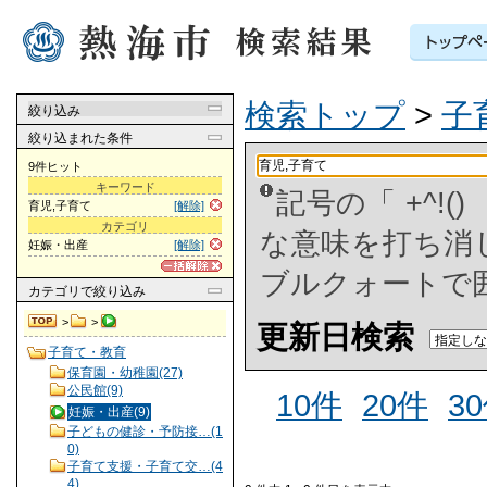
検索トップ
>
子
絞り込み
絞り込まれた条件
9件ヒット
キーワード
記号の「 +^!
育児,子育て
[解除]
カテゴリ
な意味を打ち消した
妊娠・出産
[解除]
ブルクォートで
カテゴリ
で絞り込み
>
>
更新日検索
子育て・教育
保育園・幼稚園(27)
公民館(9)
10件
20件
3
妊娠・出産(9)
子どもの健診・予防接…(1
0)
子育て支援・子育て交…(4
4)