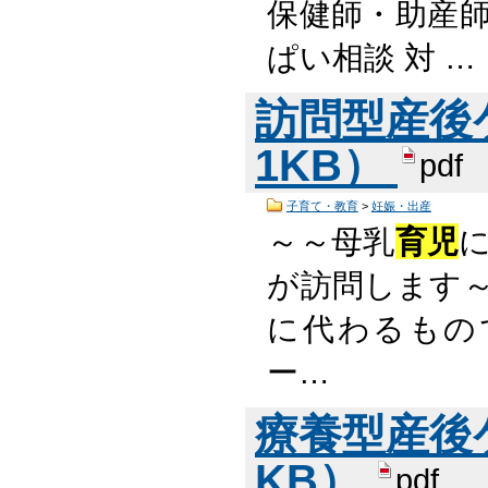
保健師・助産師
ぱい相談 対 …
訪問型産後ケ
1KB）
pdf
子育て・教育
>
妊娠・出産
～～母乳
育児
が訪問します～
に代わるもの
ー…
療養型産後ケア
KB）
pdf