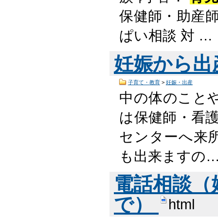
保健師・助産師
ぱい相談 対 …
妊娠から出
子育て・教育
>
妊娠・出産
中の体のこと
は保健師・看護
センターへ来
も出来ますの
電話相談（
で）
html