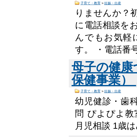
子育て・教育
>
妊娠・出産
りませんか？
に電話相談を
んでもお気軽
す。 ・電話番
母子の健康
保健事業）
子育て・教育
>
妊娠・出産
幼児健診・歯
問 ぴよぴよ教
月児相談 1歳は