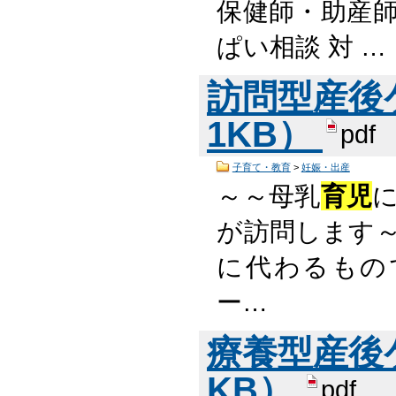
保健師・助産師
ぱい相談 対 …
訪問型産後ケ
1KB）
pdf
子育て・教育
>
妊娠・出産
～～母乳
育児
が訪問します～
に代わるもの
ー…
療養型産後ケア
KB）
pdf