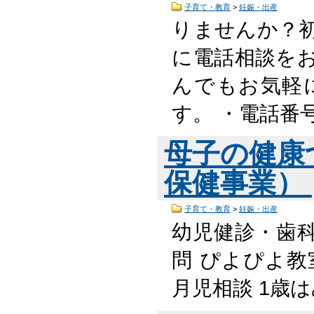
子育て・教育
>
妊娠・出産
りませんか？
に電話相談を
んでもお気軽
す。 ・電話番
母子の健康
保健事業）
子育て・教育
>
妊娠・出産
幼児健診・歯
問 ぴよぴよ教
月児相談 1歳は