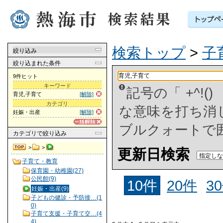
検索トップ
>
子
絞り込み
絞り込まれた条件
9件ヒット
キーワード
記号の「 +^!
育児,子育て
[解除]
カテゴリ
な意味を打ち消した
妊娠・出産
[解除]
ブルクォートで
カテゴリ
で絞り込み
>
>
更新日検索
子育て・教育
保育園・幼稚園(27)
公民館(9)
10件
20件
3
妊娠・出産(9)
子どもの健診・予防接…(1
0)
子育て支援・子育て交…(4
4)