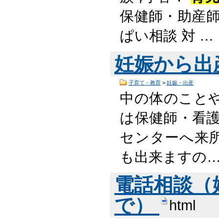
保健師・助産師
ぱい相談 対 …
妊娠から出
子育て・教育
>
妊娠・出産
中の体のこと
は保健師・看護
センターへ来
も出来ますの
電話相談（
で）
html