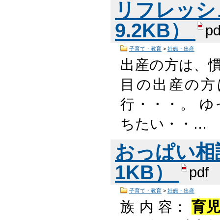
リフレッシュ
9.2KB）
pd
子育て・教育
>
妊娠・出産
出産の方は、
目の出産の方
行・・・。 
ちたい・・…
おっぱい相談
1KB）
pdf
子育て・教育
>
妊娠・出産
族 内 容：
育