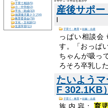
9 件中 1 - 9 件目を表示中
子育て相談(5)
産後サポー
小・中学校(2)
手当・助成(33)
放課後児童クラブ(4)
l
教育委員会(78)
文化・文化財(1)
生涯学習(11)
子育て・教育
>
妊娠・出産
っぱい相談会 
す。「おっぱ
ちゃんが吸っ
ろそろ卒乳し
たいようマ
F 302.1K
子育て・教育
>
妊娠・出産
族 内 容：
育