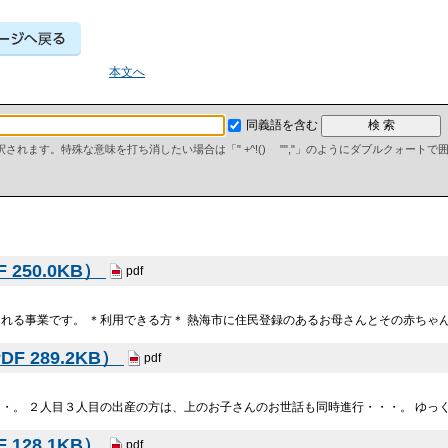
本文へ
同義語を含む
て解釈されます。特殊な意味を打ち消したい場合は「" +^!() "","」のようにダブルクォート
250.0KB）
pdf
れる事業です。 ＊利用できる方＊ 熱海市に住民登録のあるお母さんとその赤ちゃ
 289.2KB）
pdf
・・。 ２人目３人目の出産の方は、上のお子さんのお世話も同時進行・・・。 ゆっ
128.1KB）
pdf