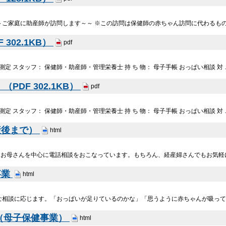
～ご家庭に助産師が訪問します～～ ※この訪問は保健師の赤ちゃん訪問に代わるも
302.1KB）
pdf
定 スタッフ： 保健師・助産師・管理栄養士 持 ち 物： 母子手帳 おっぱい相談 対 
PDF 302.1KB）
pdf
定 スタッフ： 保健師・助産師・管理栄養士 持 ち 物： 母子手帳 おっぱい相談 対 
産後まで）
html
るお母さんを中心に電話相談をおこなっています。もちろん、経産婦さんでもお気軽
事業
html
な相談に応じます。「おっぱいが足りているのかな」「思うように赤ちゃんが吸っ
（母子保健事業）
html