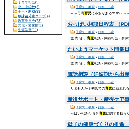
子育て相談(5)
小・中学校(2)
子育て・教育
>
妊娠・出産
手当・助成(33)
～～母乳
育児
に不安があるママへ ～
放課後児童クラブ(4)
教育委員会(78)
おっぱい相談日程表 （PDF 
文化・文化財(1)
生涯学習(11)
子育て・教育
>
妊娠・出産
族 内 容：
育児
相談・栄養相談・身体測
たいようマーケット開催日 （
子育て・教育
>
妊娠・出産
族 内 容：
育児
相談・栄養相談・身体測
電話相談（妊娠期から出
子育て・教育
>
妊娠・出産
りませんか？初めての
育児
に励まれ
産後サポート・産後ケア
子育て・教育
>
妊娠・出産
っぱい相談会 母乳
育児
に関する様々
母子の健康づくりの推進 