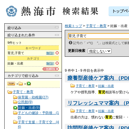
検索トップ
>
子育て・教育
> 妊娠・出産
絞り込み
絞り込まれた条件
9件ヒット
記号の「 +^!() ",」は検索式とし
キーワード
更新日検索
育児,子育て
[解除]
カテゴリ
妊娠・出産
[解除]
9 件中 1 - 9 件目を表示中
カテゴリ
で絞り込み
療養型産後ケア案内 （PDF 
>
>
子育て・教育
>
妊娠・出産
子育て・教育
ケアや授乳指導、
育児
相談等が受けら
保育園・幼稚園(27)
公民館(9)
リフレッシュママ案内 （PDF
妊娠・出産(9)
子育て・教育
>
妊娠・出産
子どもの健診・予防接…(1
出産の方は、慣れない
育児
に奮闘・
0)
子育て支援・子育て交…(4
4)
訪問型産後ケア案内 （PDF 