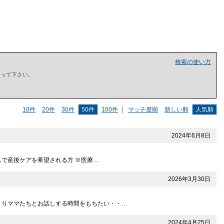
検索の使い方
で囲って下さい。
10件
20件
30件
50件
100件
マッチ度順
新しい順
人気順
2024年6月8日
んで産後ケアを希望される方 ※医療…
2026年3月30日
くりママたちとお話しする時間をもちたい・・…
2024年4月25日