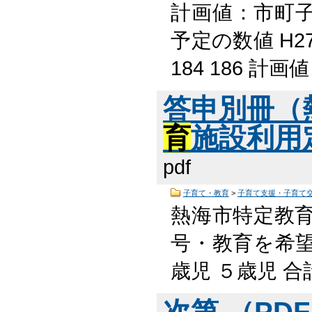
計画値：市町
予定の数値 H27 H
184 186 計画
答申別冊（
育
施設利用定
pdf
子育て・教育
>
子育て支援・子育て
熱海市特定教
号・教育を希望
歳児 ５歳児 合
次第 （PDF