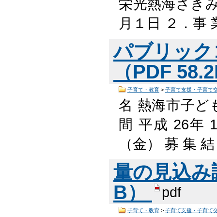
栄光熱海さき
月１日 ２．事 
パブリック
（PDF 58.
子育て・教育
>
子育て支援・子育て
名 熱海市子ど
間 平成 26年 
（金） 募 集 結
量の見込み調査
B）
pdf
子育て・教育
>
子育て支援・子育て