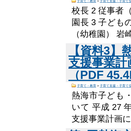
子育て・教育
>
子育て支援・子育て
校長 2 従事者
園長 3 子ども
（幼稚園） 岩
【資料3】
支援事業計
（PDF 45.
子育て・教育
>
子育て支援・子育て
熱海市子ども
いて 平成 27
支援事業計画に