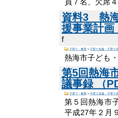
員７名、欠席４
資料3 熱
援事業計画（
f
子育て・教育
>
子育て支援・子育て
熱海市子ども
第5回熱海
議事録 （PD
子育て・教育
>
子育て支援・子育て
第５回熱海市
平成27年２月９