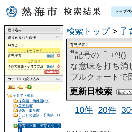
検索トップ
>
子
絞り込み
絞り込まれた条件
44件ヒット
キーワード
記号の「 +^!
育児,子育て
[解除]
カテゴリ
な意味を打ち消した
子育て支援・子育て交流
[解除]
ブルクォートで
カテゴリ
で絞り込み
>
>
更新日検索
子育て・教育
保育園・幼稚園(27)
公民館(9)
10件
20件
3
妊娠・出産(9)
子どもの健診・予防接…(1
0)
子育て支援・子育て交…(4
4)