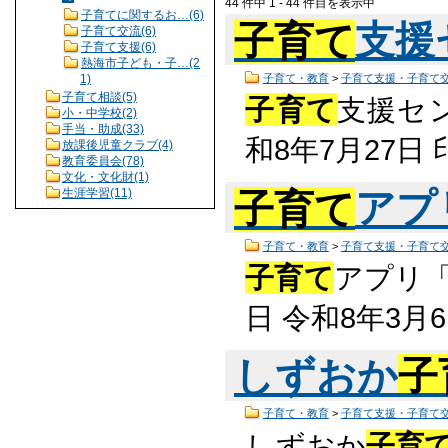
44 件中 1 - 44 件目を表示中
子育てに関するお…(6)
子育て
支援
子育て交流(6)
子育て支援(6)
熱海市子ども・子…(2
子育て・教育
>
子育て支援・子育て
1)
子育て相談(5)
子育て
支援セン
小・中学校(2)
手当・助成(33)
和8年7月27
放課後児童クラブ(4)
教育委員会(78)
文化・文化財(1)
生涯学習(11)
子育て
アプ
子育て・教育
>
子育て支援・子育て
子育て
アプリ「
日 令和8年3月
しずおか
子
子育て・教育
>
子育て支援・子育て
しずおか
子育