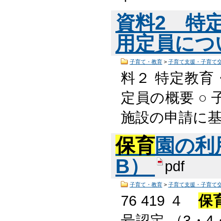
資料2 特
用定員につい
子育て・教育
>
子育て支援・子育て
料２ 特定教育
定員の概要 ○ 
施設の申請に基
保育
園の利用
B）
pdf
子育て・教育
>
子育て支援・子育て
76 419 ４
保
号認定 （3・4・5