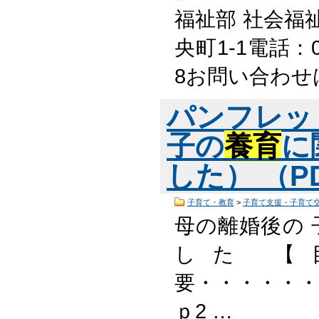
福祉部 社会福
央町1-1電話：05
8お問い合わせ
パンフレッ
子の
養育
に
した） （PD
子育て・教育
>
子育て支援・子育て
母の離婚後の 
した 
要・・・・・
ｐ2 …