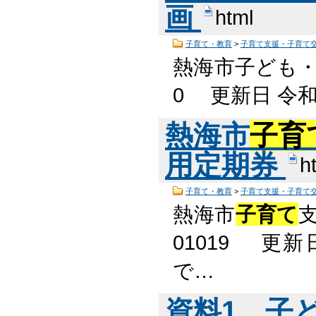
画
html
子育て・教育
>
子育て支援・子育て
熱海市子ども
0 更新日 令和
熱海市
子育
用定期券
h
子育て・教育
>
子育て支援・子育て
熱海市
子育て
01019 更
で…
資料1 子