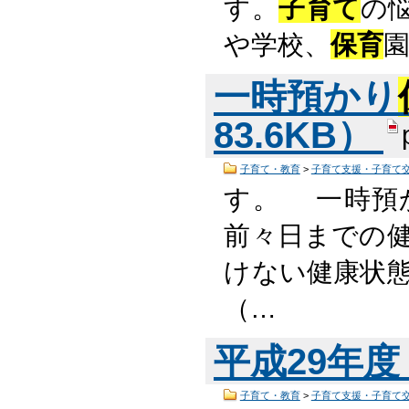
す。
子育て
の
や学校、
保育
一時預かり
83.6KB）
子育て・教育
>
子育て支援・子育て
す。 一時預
前々日までの健
けない健康状態
（…
平成29年
子育て・教育
>
子育て支援・子育て