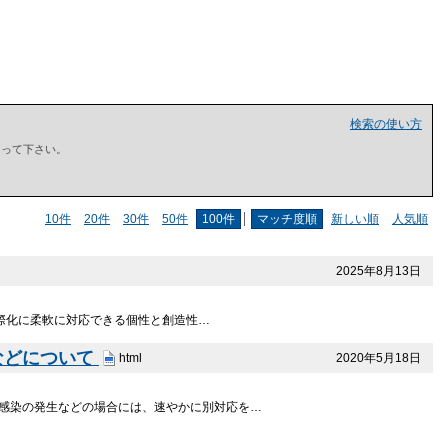
検索の使い方
で囲って下さい。
10件
20件
30件
50件
100件
マッチ度順
新しい順
人気順
2025年8月13日
際化に柔軟に対応できる個性と創造性…
などについて
2020年5月18日
html
感染の発生などの場合には、速やかに別対応を…