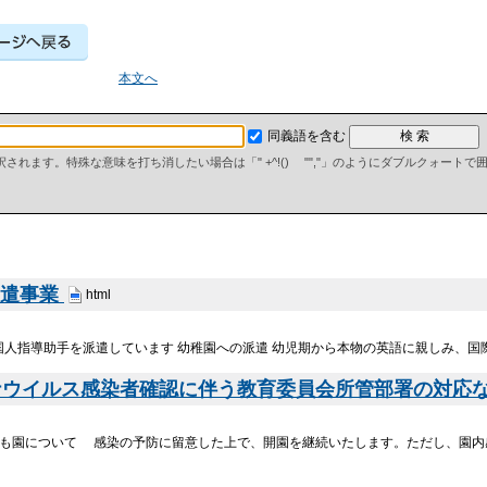
本文へ
同義語を含む
て解釈されます。特殊な意味を打ち消したい場合は「" +^!() "","」のようにダブルクォート
派遣事業
html
国人指導助手を派遣しています 幼稚園への派遣 幼児期から本物の英語に親しみ、国
ナウイルス感染者確認に伴う教育委員会所管部署の対応
も園について 感染の予防に留意した上で、開園を継続いたします。ただし、園内