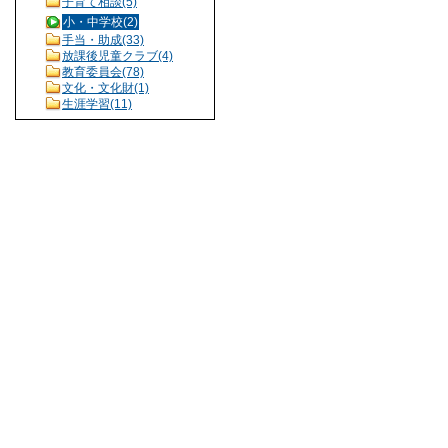
子育て相談(5)
小・中学校(2)
手当・助成(33)
放課後児童クラブ(4)
教育委員会(78)
文化・文化財(1)
生涯学習(11)