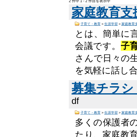
2 件中 1 - 2 件目を表示中
家庭教育支
子育て・教育
>
生涯学習
>
家庭教育
とは、簡単に
会議です。
子
さんで日々の
を気軽に話し
募集チラシ （
df
子育て・教育
>
生涯学習
>
家庭教育
多くの保護者
たり、家庭教