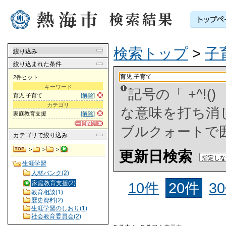
検索トップ
>
子
絞り込み
絞り込まれた条件
2件ヒット
キーワード
記号の「 +^!
育児,子育て
[解除]
カテゴリ
な意味を打ち消した
家庭教育支援
[解除]
ブルクォートで
カテゴリ
で絞り込み
>
>
>
更新日検索
生涯学習
人材バンク(2)
家庭教育支援(2)
10件
20件
3
教育相談(1)
歴史資料(2)
生涯学習のしおり(1)
社会教育委員会(2)