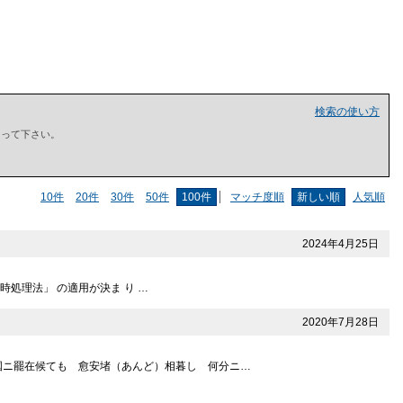
検索の使い方
で囲って下さい。
10件
20件
30件
50件
100件
マッチ度順
新しい順
人気順
2024年4月25日
時処理法」 の適用が決ま り …
2020年7月28日
ニ罷在候ても 愈安堵（あんど）相暮し 何分ニ…