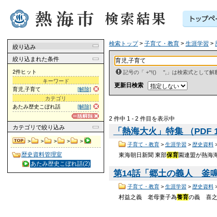
検索トップ
>
子育て・教育
>
生涯学習
>
絞り込み
絞り込まれた条件
2件ヒット
記号の「 +^!() ",」は検索式とし
キーワード
更新日検索
育児,子育て
[解除]
カテゴリ
あたみ歴史こぼれ話
[解除]
2 件中 1 - 2 件目を表示中
カテゴリ
で絞り込み
「熱海大火」特集 （PDF 1
>
>
>
>
>
子育て・教育
>
生涯学習
>
歴史資料
歴史資料管理室
東海朝日新聞 東部
保育
園連盟が熱海海
あたみ歴史こぼれ話(2)
第14話「郷土の義人 釜
子育て・教育
>
生涯学習
>
歴史資料
村益之義 老母妻子為
養育
の義 喜