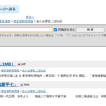
本文へ
歴史資料
>
歴史資料管理室
> あたみ歴史こぼれ話
同義語を含む
て解釈されます。特殊な意味を打ち消したい場合は「" +^!() "","」のようにダブルクォート
.1MB）
pdf
>
歴史資料管理室
>
あたみ歴史こぼれ話
岸埋立地にあ る 來宮神社用地内（ 東宝前）で 無料託児 所を 開設。 「 借地借家臨
鳴屋平七」
html
>
歴史資料管理室
>
あたみ歴史こぼれ話
之助一代之間 当年より 無益ニて御預ケ可被下候 左様ニ相成候上は 何国