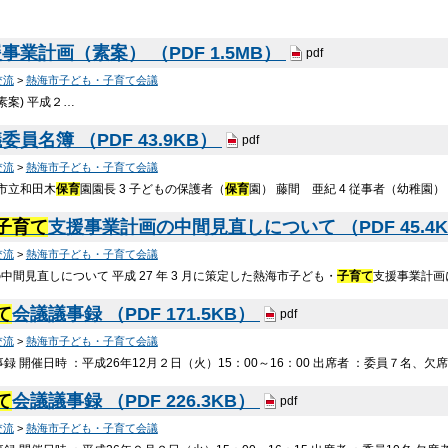
事業計画（素案） （PDF 1.5MB）
pdf
交流
>
熱海市子ども・子育て会議
素案) 平成２…
委員名簿 （PDF 43.9KB）
pdf
交流
>
熱海市子ども・子育て会議
 市立和田木
保育
園園長 3 子どもの保護者（
保育
園） 藤間 亜紀 4 従事者（幼稚園
子育て
支援事業計画の中間見直しについて （PDF 45.4
交流
>
熱海市子ども・子育て会議
中間見直しについて 平成 27 年 3 月に策定した熱海市子ども・
子育て
支援事業計画
て
会議議事録 （PDF 171.5KB）
pdf
交流
>
熱海市子ども・子育て会議
事録 開催日時 ：平成26年12月２日（火）15：00～16：00 出席者 ：委員７名、欠席
て
会議議事録 （PDF 226.3KB）
pdf
交流
>
熱海市子ども・子育て会議