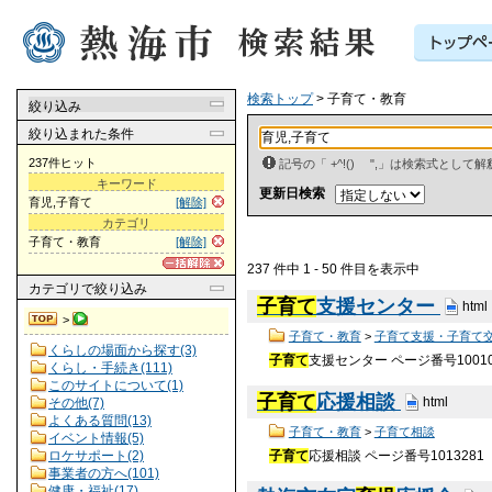
検索トップ
> 子育て・教育
絞り込み
絞り込まれた条件
237件ヒット
記号の「 +^!() ",」は検索式とし
キーワード
更新日検索
育児,子育て
[解除]
カテゴリ
子育て・教育
[解除]
237 件中 1 - 50 件目を表示中
カテゴリ
で絞り込み
子育て
支援センター
html
>
子育て・教育
>
子育て支援・子育て
くらしの場面から探す(3)
子育て
支援センター ページ番号1001
くらし・手続き(111)
このサイトについて(1)
子育て
応援相談
html
その他(7)
よくある質問(13)
子育て・教育
>
子育て相談
イベント情報(5)
ロケサポート(2)
子育て
応援相談 ページ番号101328
事業者の方へ(101)
健康・福祉(17)