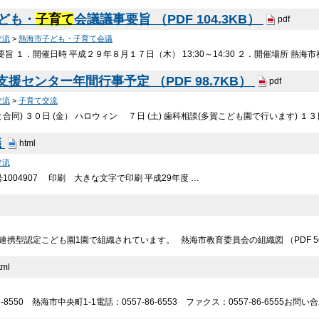
子ども・
子育て
会議議事要旨 （PDF 104.3KB）
pdf
交流
>
熱海市子ども・子育て会議
要旨 １．開催日時 平成２９年８月１７日（木） 13:30～14:30 ２．開催場所 熱海
支援センター年間行事予定 （PDF 98.7KB）
pdf
交流
>
子育て交流
同) ３０日 (金） ハロウィン ７日 (土) 歯科相談(多賀こども園で行います) １３日
議
html
交流
1004907 印刷 大きな文字で印刷 平成29年度 …
連携型認定こども園1園で組織されています。 熱海市教育委員会の組織図 （PDF 56
tml
-8550 熱海市中央町1-1電話：0557-86-6553 ファクス：0557-86-6555お