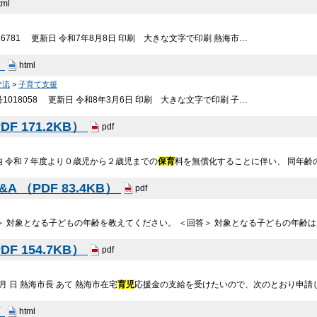
tml
16781 更新日 令和7年8月8日 印刷 大きな文字で印刷 熱海市…
」
html
交流
>
子育て支援
018058 更新日 令和8年3月6日 印刷 大きな文字で印刷 子…
F 171.2KB）
pdf
内 令和７年度より０歳児から２歳児までの
保育
料を無償化することに伴い、 同年齢
 （PDF 83.4KB）
pdf
問＞ 対象となる子どもの年齢を教えてください。 ＜回答＞ 対象となる子どもの年齢
F 154.7KB）
pdf
月 日 熱海市長 あて 熱海市在宅
育児
応援金の支給を受けたいので、次のとおり申請し
ド
html