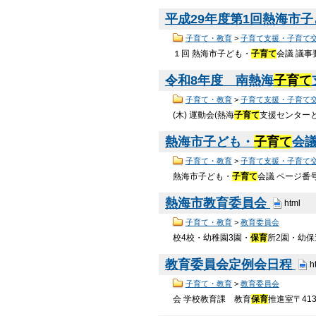
平成29年度第1回熱海市
子育て・教育
>
子育て支援・子育て
１回 熱海市子ども・
子育て
会議 議事
令和8年度 南熱海
子育て
子育て・教育
>
子育て支援・子育て
(木) 運動会(熱海
子育て
支援センターと合
熱海市子ども・
子育て
会
子育て・教育
>
子育て支援・子育て
熱海市子ども・
子育て
会議 ページ番号
熱海市教育委員会
html
子育て・教育
>
教育委員会
校4校・幼稚園3園・
保育
所2園・幼保
教育委員会定例会日程
h
子育て・教育
>
教育委員会
会 学校教育課 教育
保育
推進室〒413