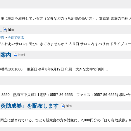
、主に生計を維持している方（父母などのうち所得の高い方）。支給額 児童の年齢 
ン
html
交流
>
子育て交流
ふれあいサロンに遊びにきてみませんか？ 入り口 サロン内 すべり台 ドライブコー
園案内
html
号1001000 更新日 令和8年6月19日 印刷 大きな文字で印刷 …
-8550 熱海市中央町1-1電話：0557-86-6553 ファクス：0557-86-6555お
り灸助成券」を配布します
html
両立に励まれている、ひとり親家庭の方を対象に、2,000円分の「はり灸助成券」