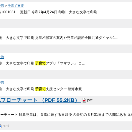
交流
>
子育て支援
1001031 更新日 令和7年4月24日 印刷 大きな文字で印刷 …
 印刷 大きな文字で印刷 児童相談室の案内や児童相談所全国共通ダイヤル1…
交流
 印刷 大きな文字で印刷
子育て
アプリ「ママフレ」 こ…
交流
 印刷 大きな文字で印刷
子育て
支援センター 熱海市親…
ローチャート （PDF 55.2KB）
pdf
ーチャート 対象児童は、３歳に達する日以後 の最初の３月31日までの間にある 
html