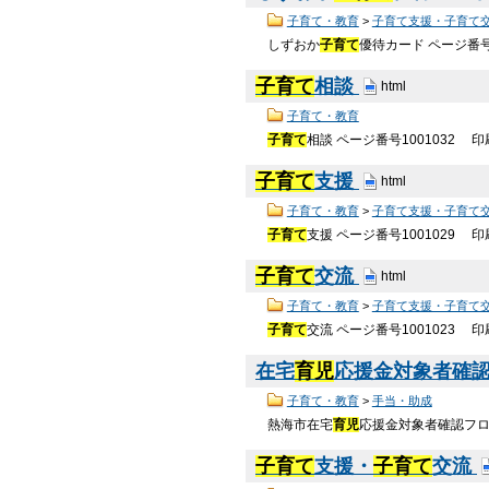
子育て・教育
>
子育て支援・子育て
しずおか
子育て
優待カード ページ番号
子育て
相談
html
子育て・教育
子育て
相談 ページ番号1001032
子育て
支援
html
子育て・教育
>
子育て支援・子育て
子育て
支援 ページ番号1001029
子育て
交流
html
子育て・教育
>
子育て支援・子育て
子育て
交流 ページ番号1001023
在宅
育児
応援金対象者確認フ
子育て・教育
>
手当・助成
熱海市在宅
育児
応援金対象者確認フロ
子育て
支援・
子育て
交流