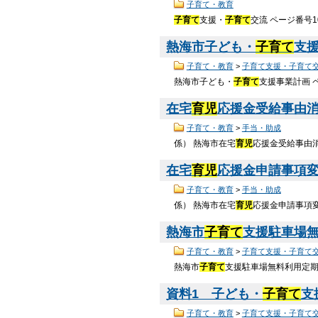
子育て・教育
子育て
支援・
子育て
交流 ページ番号
熱海市子ども・
子育て
支
子育て・教育
>
子育て支援・子育て
熱海市子ども・
子育て
支援事業計画 ペ
在宅
育児
応援金受給事由消滅
子育て・教育
>
手当・助成
係） 熱海市在宅
育児
応援金受給事由消滅
在宅
育児
応援金申請事項変更
子育て・教育
>
手当・助成
係） 熱海市在宅
育児
応援金申請事項変更
熱海市
子育て
支援駐車場
子育て・教育
>
子育て支援・子育て
熱海市
子育て
支援駐車場無料利用定期券
資料1 子ども・
子育て
支
子育て・教育
>
子育て支援・子育て