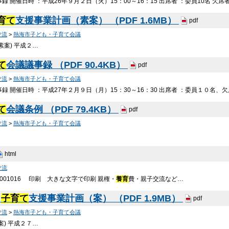
事録 開催日時 ：平成26年９月２日（火）15：00～16：15 出席者 ：委員10名 欠席
育て
支援事業計画（素案） （PDF 1.6MB）
pdf
交流
>
熱海市子ども・子育て会議
素案) 平成２…
て
会議議事録 （PDF 90.4KB）
pdf
交流
>
熱海市子ども・子育て会議
事録 開催日時 ：平成27年２月９日（月）15：30～16：30 出席者 ：委員１０名、欠
て
会議条例 （PDF 79.4KB）
pdf
交流
>
熱海市子ども・子育て会議
html
交流
001016 印刷 大きな文字で印刷 親権・
養育
費・親子交流など…
・
子育て
支援事業計画（案） （PDF 1.9MB）
pdf
交流
>
熱海市子ども・子育て会議
案) 平成２７…