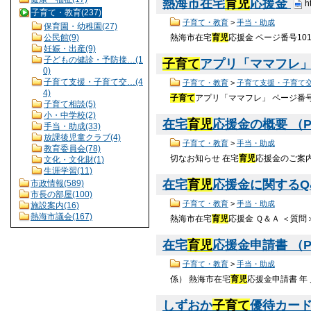
熱海市在宅
育児
応援金
h
子育て・教育(237)
子育て・教育
>
手当・助成
保育園・幼稚園(27)
熱海市在宅
育児
応援金 ページ番号10
公民館(9)
妊娠・出産(9)
子どもの健診・予防接…(1
子育て
アプリ「ママフレ
0)
子育て支援・子育て交…(4
子育て・教育
>
子育て支援・子育て
4)
子育て
アプリ「ママフレ」 ページ番号1
子育て相談(5)
小・中学校(2)
在宅
育児
応援金の概要 （PD
手当・助成(33)
放課後児童クラブ(4)
子育て・教育
>
手当・助成
教育委員会(78)
切なお知らせ 在宅
育児
応援金のご案
文化・文化財(1)
生涯学習(11)
在宅
育児
応援金に関するQ&A
市政情報(589)
市長の部屋(100)
子育て・教育
>
手当・助成
施設案内(16)
熱海市議会(167)
熱海市在宅
育児
応援金 Ｑ＆Ａ ＜質
在宅
育児
応援金申請書 （PD
子育て・教育
>
手当・助成
係） 熱海市在宅
育児
応援金申請書 年 
しずおか
子育て
優待カー