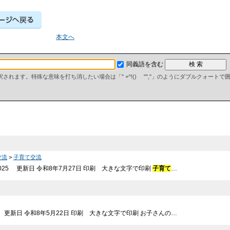
本文へ
同義語を含む
て解釈されます。特殊な意味を打ち消したい場合は「" +^!() "","」のようにダブルクォート
交流
>
子育て交流
025 更新日 令和8年7月27日 印刷 大きな文字で印刷
子育て
…
1 更新日 令和8年5月22日 印刷 大きな文字で印刷 お子さんの…