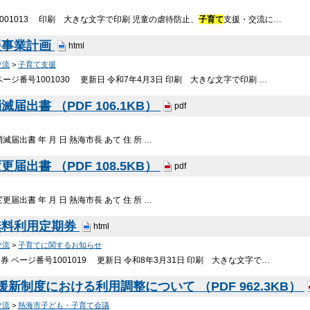
1001013 印刷 大きな文字で印刷 児童の虐待防止、
子育て
支援・交流に…
援事業計画
html
交流
>
子育て支援
ージ番号1001030 更新日 令和7年4月3日 印刷 大きな文字で印刷 …
届出書 （PDF 106.1KB）
pdf
届出書 年 月 日 熱海市長 あて 住 所 …
届出書 （PDF 108.5KB）
pdf
届出書 年 月 日 熱海市長 あて 住 所 …
無料利用定期券
html
交流
>
子育てに関するお知らせ
 ページ番号1001019 更新日 令和8年3月31日 印刷 大きな文字で…
援新制度における利用調整について （PDF 962.3KB）
交流
>
熱海市子ども・子育て会議