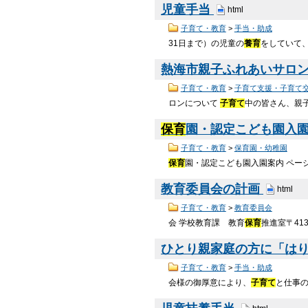
児童手当
html
子育て・教育
>
手当・助成
31日まで）の児童の
養育
をしていて
熱海市親子ふれあいサロ
子育て・教育
>
子育て支援・子育て
ロンについて
子育て
中の皆さん、親子
保育
園・認定こども園入
子育て・教育
>
保育園・幼稚園
保育
園・認定こども園入園案内 ページ番
教育委員会の計画
html
子育て・教育
>
教育委員会
会 学校教育課 教育
保育
推進室〒413
ひとり親家庭の方に「は
子育て・教育
>
手当・助成
会様の御厚意により、
子育て
と仕事の