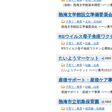
（仮称）熱海文学館基本構想 ページ番号
熱海文学館設立準備委員
子育て・教育
>
文化・文化財
熱海文学館設立準備委員会 ページ番号1
RSウイルス母子免疫ワク
子育て・教育
>
妊娠・出産
RSウイルス母子免疫ワクチン公費助成 
たいようマーケット
html
子育て・教育
>
妊娠・出産
たいようマーケット ページ番号1012
産後サポート・産後ケア
子育て・教育
>
妊娠・出産
産後サポート・産後ケア事業 ページ番号
熱海市立初島保育園
html
子育て・教育
>
保育園・幼稚園