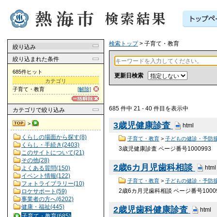
検索トップ
> 子育て・教育
絞り込み
絞り込まれた条件
685件ヒット
更新日検索
カテゴリ
子育て・教育
[解除]
685 件中 21 - 40 件目を表示中
カテゴリ
で絞り込み
>
3歳児健康診査
html
くらしの場面から探す(8)
子育て・教育
>
子どもの健診・予防
くらし・手続き(2403)
3歳児健康診査 ページ番号100099
このサイトについて(21)
その他(28)
2歳6カ月児歯科相談
html
よくある質問(150)
イベント情報(122)
子育て・教育
>
子どもの健診・予防
フォトライブラリー(10)
2歳6カ月児歯科相談 ページ番号100
ロケサポート(59)
事業者の方へ(6202)
健康・福祉(445)
2歳児歯科健康診査
html
子育て・教育(685)