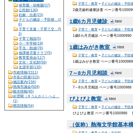
子育て・教育
>
子どもの健診・予防
保育園・幼稚園(27)
2歳児歯科健康診査 ページ番号1000
公民館(130)
妊娠・出産(23)
子どもの健診・予防接…(2
1歳6カ月児健診
html
6)
子育て支援・子育て交…(5
子育て・教育
>
子どもの健診・予防
3)
1歳6カ月児健診 ページ番号100099
子育て相談(5)
小・中学校(19)
1歳はみがき教室
html
手当・助成(76)
放課後児童クラブ(5)
子育て・教育
>
子どもの健診・予防
教育委員会(117)
1歳はみがき教室 ページ番号10009
文化・文化財(56)
生涯学習(135)
7～8カ月児相談
市政情報(2311)
html
市長の部屋(315)
子育て・教育
>
子どもの健診・予防
施設案内(156)
熱海市議会(504)
7～8カ月児相談 ページ番号10009
観光情報(95)
起雲閣（きうんかく）へよ…
ぴよぴよ教室
html
(1)
開花情報(54)
子育て・教育
>
子どもの健診・予防
ぴよぴよ教室 ページ番号1000986
（仮称）熱海文学館基本
子育て・教育
>
文化・文化財