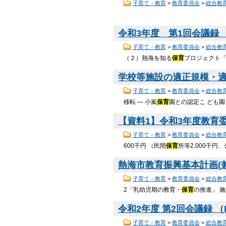
子育て・教育
>
教育委員会
>
総合教
令和3年度 第1回会議録 （P
子育て・教育
>
教育委員会
>
総合教
（２）熱海を知る
保育
プロジェクト「
学校等施設の適正規模・適正
子育て・教育
>
教育委員会
>
総合教
移転 ― 小嵐
保育
園との認定こ ども園
【資料1】令和3年度教育委員
子育て・教育
>
教育委員会
>
総合教
600千円 （⺠間
保育
所等2,000千円
熱海市教育振興基本計画(兼教
子育て・教育
>
教育委員会
>
総合教
2「乳幼児期の教育・
保育
の推進」 
令和2年度 第2回会議録 （PD
子育て・教育
>
教育委員会
>
総合教