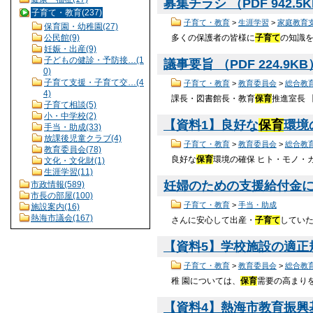
募集チラシ （PDF 942.5
子育て・教育(237)
子育て・教育
>
生涯学習
>
家庭教育
保育園・幼稚園(27)
多くの保護者の皆様に
子育て
の知識
公民館(9)
妊娠・出産(9)
子どもの健診・予防接…(1
議事要旨 （PDF 224.9K
0)
子育て支援・子育て交…(4
子育て・教育
>
教育委員会
>
総合教
4)
課長・図書館長・教育
保育
推進室長 
子育て相談(5)
小・中学校(2)
【資料1】良好な
保育
環境の
手当・助成(33)
放課後児童クラブ(4)
子育て・教育
>
教育委員会
>
総合教
教育委員会(78)
良好な
保育
環境の確保 ヒト・モノ・カネ
文化・文化財(1)
生涯学習(11)
妊婦のための支援給付金につい
市政情報(589)
市長の部屋(100)
子育て・教育
>
手当・助成
施設案内(16)
熱海市議会(167)
さんに安心して出産・
子育て
してい
【資料5】学校施設の適正規
子育て・教育
>
教育委員会
>
総合教
稚 園については、
保育
需要の高まり
【資料4】熱海市教育振興基