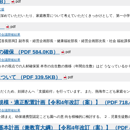
KB）
pdf
支援
を深めていただい たり、家庭教育について考えていただくきっかけとして、第一小学
B）
pdf
育会議開催結果
【首長部局】副市長・経営企画部長・健康福祉部長・経営企画部次長・社会 福祉課
確保 （PDF 584.0KB）
pdf
育会議開催結果
の視点での人材確保策 本市の出生数の推移（年間出生数）はど うなっているか 0 50 1
て （PDF 339.5KB）
pdf
ただくため、妊婦さんへ「支援給付」を行っています。 また、熱海市こども家庭セ
模・適正配置計画【令和4年改訂（案）】 （PDF 718.
育会議開催結果
を踏まえ、幼保連携型認定こども園への意 向を積極的に検討する。 ２．児童生徒数
本計画（兼教育大綱）【令和4年改訂（案）】 （PDF 46