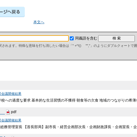
本文へ
同義語を含む
て解釈されます。特殊な意味を打ち消したい場合は「" +^!() "","」のようにダブルクォート
育会議開催結果
学校への過度な要求 基本的な生活習慣の不獲得 朝食等の欠食 地域のつながりの希薄
B）
pdf
育会議開催結果
総務管理室長 【首長部局】副市長・経営企画部次長・企画財政課長・企画室長・企