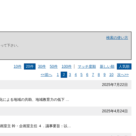
検索の使い方
で囲って下さい。
10件
20件
30件
50件
100件
マッチ度順
新しい順
人気順
<<前へ
1
2
3
4
5
6
7
8
9
10
次へ>>
2025年7月22日
化による地域の共助、地域教育力の低下 …
2025年4月24日
画室主 幹・企画室主任 ４．議事要旨：以…