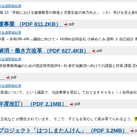
育会議開催結果
施策 13「学校における健康教育の推進と児童生徒の体力向上」 （４） 学びを支え
業 （PDF 811.2KB）
pdf
育会議開催結果
業 ＜令和3年-4年→継続に向けて＞ HUBlic合同会社 小林めぐみ 資料 ３ 自己紹
・働き方改革 （PDF 627.4KB）
pdf
育会議開催結果
④学校事務再編のための指定研究校(R4～6) 多忙化解消へ向けての課題と対策 課題 ②
B）
pdf
育会議開催結果
ア形成について、という議題で、当該事業を受託し ておりますＨＵＢＬｉｃ合同会
改訂） （PDF 2.1MB）
pdf
立化など が懸念されています。 そこで、子どもを安心して産み育てられるよう、
プロジェクト「はつしまたんけん」 （PDF 3.2MB）
p