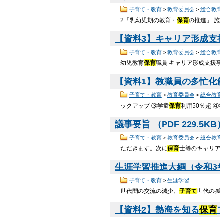
子育て・教育
>
教育委員会
>
総合教
2「乳幼児期の教育・
保育
の推進」 
【資料3】キャリア形成支援事
子育て・教育
>
教育委員会
>
総合教
幼児教育
保育
職員 キャリア形成支援事
【資料1】教職員の多忙化解消
子育て・教育
>
教育委員会
>
総合教
ックアップ ③学童
保育
利用50％超 
議事要旨 （PDF 229.5K
子育て・教育
>
教育委員会
>
総合教
ただきます。次に
保育
士等のキャリ
生涯学習推進大綱（令和3年度
子育て・教育
>
生涯学習
世代間の交流の減少、
子育て
世代の孤
【資料2】熱海を知る
保育