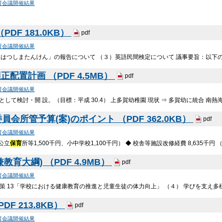
育会議開催結果
DF 181.0KB）
pdf
育会議開催結果
はつしまたんけん」の報告について （３）英語民間検定について 議事要旨：以下の
配置計画 （PDF 4.5MB）
pdf
育会議開催結果
として検討・開 設。（目標：平成 30.4） 上多賀幼稚園 現状 ⇒ 多賀幼に統合 南
会所管予算(案)のポイント （PDF 362.0KB）
pdf
育会議開催結果
、公⽴
保育
所等1,500千円、⼩中学校1,100千円） ◆ 校舎等施設改修経費 8,635千
育大綱) （PDF 4.9MB）
pdf
育会議開催結果
施策 13「学校における健康教育の推進と児童生徒の体力向上」 （４） 学びを支え
F 213.8KB）
pdf
育会議開催結果