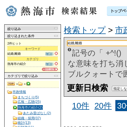
検索トップ
>
市
絞り込み
絞り込まれた条件
2件ヒット
キーワード
記号の「 +^!
結婚,離婚
[解除]
カテゴリ
な意味を打ち消した
熱海市の紹介
[解除]
ブルクォートで
カテゴリ
で絞り込み
>
>
更新日検索
市政情報
まちづくり(5)
広報・広聴(25)
10件
20件
3
熱海市の紹介(2)
あたみ昔ばなし(2)
組織・採用(37)
統計(13)