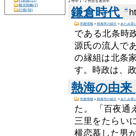
行財政(11)
2 件中 1 - 2 件目を表示中
観光戦略(2)
鎌倉時代
h
計画(36)
市政情報
>
熱海市の紹介
>
あたみ昔
である北条時
源氏の流人で
の縁組は北条
す。時政は、
熱海の由来
市政情報
>
熱海市の紹介
>
あたみ昔
た。 「百夜通
三里をたらい
横恋慕した男