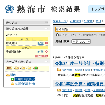
検索トップ
>
市政情報
>
行財政
>
財政
>
絞り込み
絞り込まれた条件
2件ヒット
記号の「 +^!() ",」は検索式とし
キーワード
更新日検索
結婚,離婚
[解除]
カテゴリ
予算関係資料
[解除]
2 件中 1 - 2 件目を表示中
カテゴリ
で絞り込み
令和8年度一般会計・特別会計
>
>
>
>
市政情報
>
行財政
>
財政
>
予算関係
財政
対策重 3,000
結婚
新生活支援事業 3,0
予算関係資料(2)
令和3年度予算・施策概要 （P
決算関係資料(6)
市政情報
>
行財政
>
財政
>
予算関係
60 千円） ・
結婚
新生活支援（
結婚
新