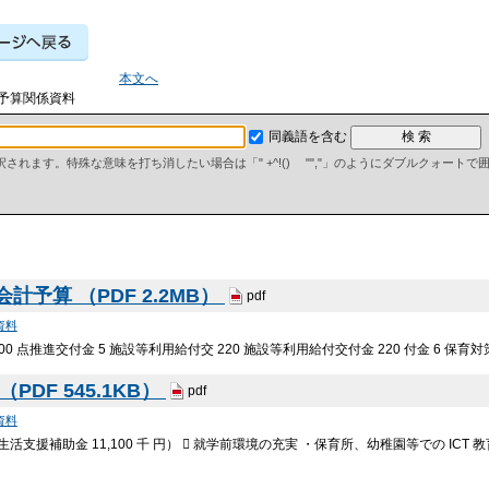
本文へ
 予算関係資料
同義語を含む
て解釈されます。特殊な意味を打ち消したい場合は「" +^!() "","」のようにダブルクォート
予算 （PDF 2.2MB）
pdf
資料
00 点推進交付金 5 施設等利用給付交 220 施設等利用給付交付金 220 付金 6 保
DF 545.1KB）
pdf
資料
生活支援補助金 11,100 千 円）  就学前環境の充実 ・保育所、幼稚園等での ICT 