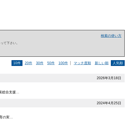
検索の使い方
で囲って下さい。
10件
20件
30件
50件
100件
マッチ度順
新しい順
人気順
2026年3月18日
育対策総合支援…
2024年4月25日
教育の実…