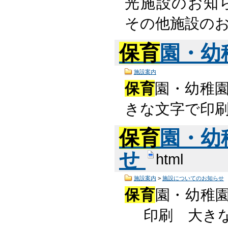
光施設のお知
その他施設の
保育
園・幼
施設案内
保育
園・幼稚園
きな文字で印
保育
園・幼
せ
html
施設案内
>
施設についてのお知らせ
保育
園・幼稚園
印刷 大きな