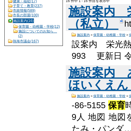
16 件中 1 - 16 件目を表示中
健康・福祉(17)
子育て・教育(237)
施設案内 
市政情報(589)
市長の部屋(100)
（私立）
施設案内(16)
h
保育園・幼稚園・学校(12)
施設についてのお知ら…
施設案内
>
保育園・幼稚園・学校
>
(2)
設案内 栄光
熱海市議会(167)
993 更新日 
施設案内 
ほいくえん
施設案内
>
保育園・幼稚園・学校
>
-86-5155
保育
9人 地図 地
たみ・パンダ