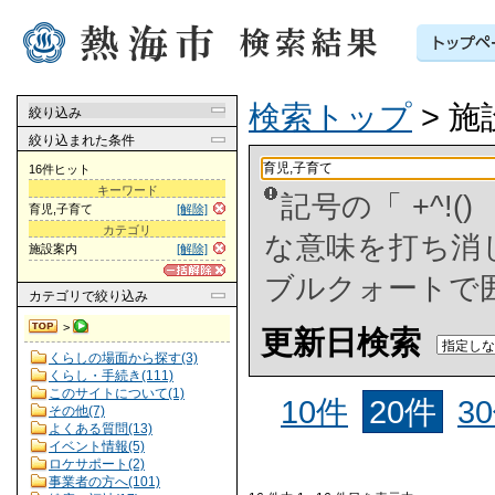
検索トップ
> 施
絞り込み
絞り込まれた条件
16件ヒット
キーワード
記号の「 +^!
育児,子育て
[解除]
カテゴリ
な意味を打ち消した
施設案内
[解除]
ブルクォートで
カテゴリ
で絞り込み
>
更新日検索
くらしの場面から探す(3)
くらし・手続き(111)
このサイトについて(1)
10件
20件
3
その他(7)
よくある質問(13)
イベント情報(5)
ロケサポート(2)
事業者の方へ(101)