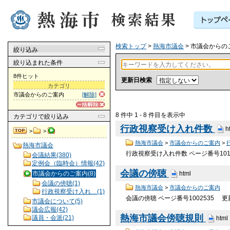
検索トップ
>
熱海市議会
> 市議会からの
絞り込み
絞り込まれた条件
8件ヒット
更新日検索
カテゴリ
市議会からのご案内
[解除]
8 件中 1 - 8 件目を表示中
カテゴリ
で絞り込み
行政視察受け入れ件数
h
>
>
熱海市議会
>
市議会からのご案内
>
熱海市議会
行政視察受け入れ件数 ページ番号101
会議結果(380)
定例会（臨時会）情報(42)
会議の傍聴
市議会からのご案内(8)
html
会議の傍聴(1)
熱海市議会
>
市議会からのご案内
行政視察受け入れ…(1)
会議の傍聴 ページ番号1002535 
市議会について(5)
議会広報(42)
熱海市議会傍聴規則
議員・会派(21)
html