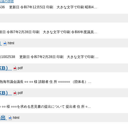
会議の傍聴
536 更新日 令和7年12月5日 印刷 大きな文字で印刷 昭和4…
更新日 令和7年2月28日 印刷 大きな文字で印刷 令和6年度議員…
内
html
002538 更新日 令和7年2月28日 印刷 大きな文字で印刷 …
0KB）
pdf
熱海市議会議長 ○○ ○○ 様 請願者 住 所 ○○○○○○ （団体名）…
2KB）
pdf
○ ○○ 様 ○○○を求める意見書の提出について 提出者 住 所 ○…
提出
html