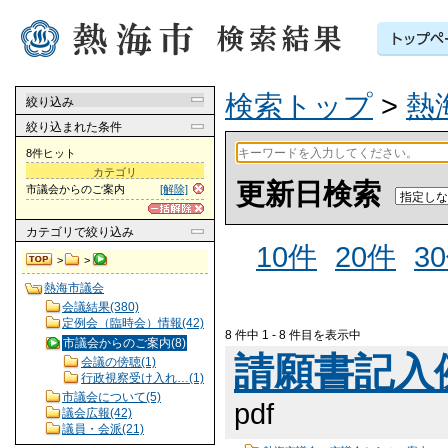
検索トップ
>
熱
絞り込み
絞り込まれた条件
8件ヒット
カテゴリ
更新日検索
市議会からのご案内
[解除]
カテゴリ
で絞り込み
10件
20件
3
>
>
熱海市議会
会議結果(380)
定例会（臨時会）情報(42)
8 件中 1 - 8 件目を表示中
市議会からのご案内(8)
請願書記入例 
会議の傍聴(1)
行政視察受け入れ…(1)
市議会について(5)
pdf
議会広報(42)
議員・会派(21)