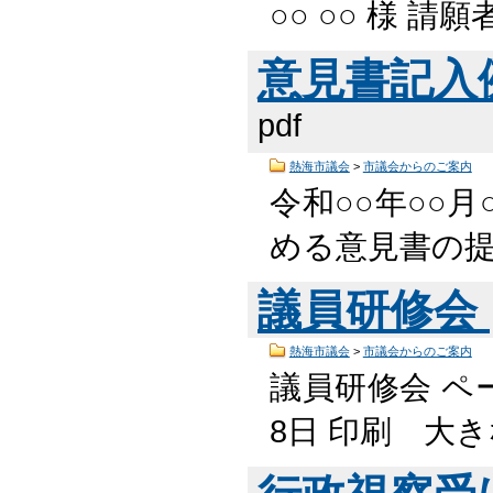
○○ ○○ 様 請願
意見書記入例 
pdf
熱海市議会
>
市議会からのご案内
令和○○年○○月○
める意見書の提出
議員研修会
熱海市議会
>
市議会からのご案内
議員研修会 ペー
8日 印刷 大