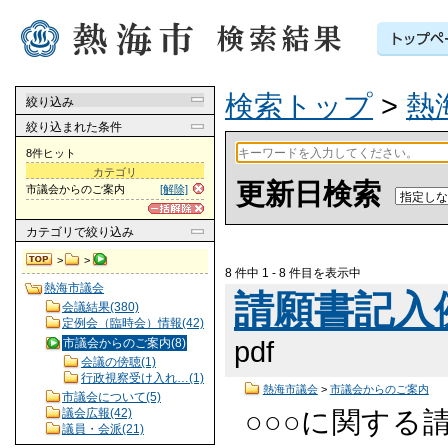
検索トップ
>
熱
絞り込み
絞り込まれた条件
8件ヒット
カテゴリ
更新日検索
市議会からのご案内
[解除]
カテゴリ
で絞り込み
>
>
8 件中 1 - 8 件目を表示中
熱海市議会
請願書記入例 
会議結果(380)
定例会（臨時会）情報(42)
pdf
市議会からのご案内(8)
会議の傍聴(1)
行政視察受け入れ…(1)
熱海市議会
>
市議会からのご案内
市議会について(5)
○○○に関する請
議会広報(42)
議員・会派(21)