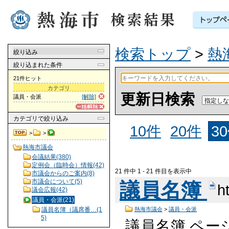
検索トップ
>
熱
絞り込み
絞り込まれた条件
21件ヒット
カテゴリ
更新日検索
議員・会派
[解除]
カテゴリ
で絞り込み
10件
20件
3
>
>
熱海市議会
会議結果(380)
定例会（臨時会）情報(42)
21 件中 1 - 21 件目を表示中
市議会からのご案内(8)
市議会について(5)
議員名簿
h
議会広報(42)
議員・会派(21)
熱海市議会
>
議員・会派
議員名簿（議席番…(1
5)
議員名簿 ページ