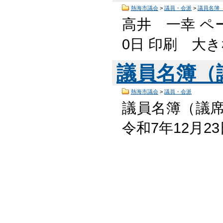
熱海市議会
>
議員・会派
>
議員名簿
高井 一幸 ペー
0日 印刷 大
議員名簿（
熱海市議会
>
議員・会派
議員名簿（議席
令和7年12月2