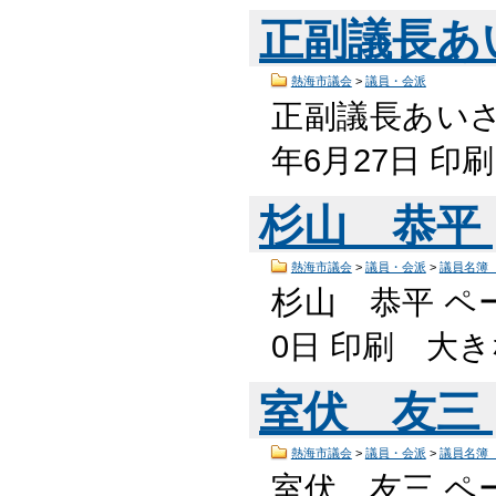
正副議長あ
熱海市議会
>
議員・会派
正副議長あいさつ
年6月27日 
杉山 恭平
熱海市議会
>
議員・会派
>
議員名簿
杉山 恭平 ペー
0日 印刷 大
室伏 友三
熱海市議会
>
議員・会派
>
議員名簿
室伏 友三 ペー