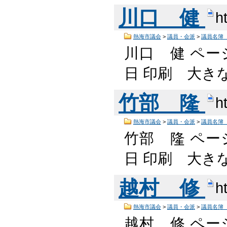
川口 健
h
熱海市議会
>
議員・会派
>
議員名簿
川口 健 ページ
日 印刷 大き
竹部 隆
h
熱海市議会
>
議員・会派
>
議員名簿
竹部 隆 ページ
日 印刷 大き
越村 修
h
熱海市議会
>
議員・会派
>
議員名簿
越村 修 ページ