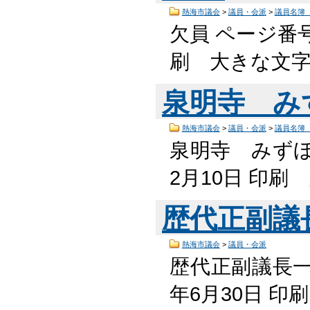
熱海市議会
>
議員・会派
>
議員名簿
欠員 ページ番号1
刷 大きな文字
泉明寺 み
熱海市議会
>
議員・会派
>
議員名簿
泉明寺 みずほ 
2月10日 印
歴代正副議
熱海市議会
>
議員・会派
歴代正副議長一覧
年6月30日 