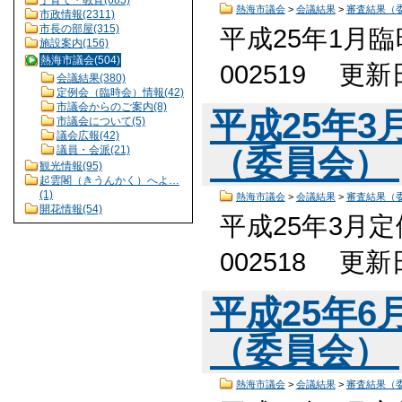
熱海市議会
>
会議結果
>
審査結果（
市政情報(2311)
市長の部屋(315)
平成25年1月
施設案内(156)
熱海市議会(504)
002519 更
会議結果(380)
定例会（臨時会）情報(42)
市議会からのご案内(8)
平成25年
市議会について(5)
議会広報(42)
議員・会派(21)
（委員会）
観光情報(95)
起雲閣（きうんかく）へよ…
(1)
熱海市議会
>
会議結果
>
審査結果（
開花情報(54)
平成25年3月
002518 更
平成25年
（委員会）
熱海市議会
>
会議結果
>
審査結果（