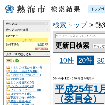
検索トップ
> 
絞り込み
絞り込まれた条件
504件ヒット
カテゴリ
更新日検索
熱海市議会
[解除]
カテゴリ
で絞り込み
10件
20件
3
>
くらしの場面から探す(8)
くらし・手続き(2404)
このサイトについて(21)
504 件中 121 - 140 件目を表示中
その他(28)
よくある質問(150)
平成25年
イベント情報(123)
フォトライブラリー(10)
ロケサポート(59)
（委員会）
事業者の方へ(6209)
健康・福祉(447)
子育て・教育(685)