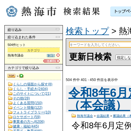
検索トップ
> 
絞り込み
絞り込まれた条件
504件ヒット
カテゴリ
更新日検索
熱海市議会
[解除]
カテゴリ
で絞り込み
>
504 件中 401 - 450 件目を表示中
くらしの場面から探す(8)
令和8年6
くらし・手続き(2404)
このサイトについて(21)
その他(28)
（本会議）
よくある質問(150)
イベント情報(122)
フォトライブラリー(10)
熱海市議会
>
会議結果
>
審議結果（
ロケサポート(59)
事業者の方へ(6206)
令和8年6月定
健康・福祉(445)
子育て・教育(685)