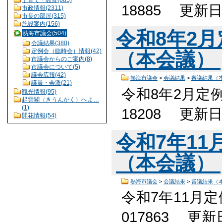
18885 更新
市政情報(2311)
市長の部屋(315)
施設案内(156)
令和8年2
熱海市議会(504)
会議結果(380)
定例会（臨時会）情報(42)
（本会議）
市議会からのご案内(8)
市議会について(5)
議会広報(42)
熱海市議会
>
会議結果
>
審議結果（
議員・会派(21)
令和8年2月定
観光情報(95)
起雲閣（きうんかく）へよ…
(1)
18208 更新
開花情報(54)
令和7年1
（本会議）
熱海市議会
>
会議結果
>
審議結果（
令和7年11月
017863 更