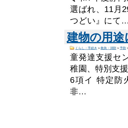
選ばれ、11月
つどい』にて
建物の用途
くらし・手続き
>
救急・消防
>
予防
童発達支援セ
稚園、特別支援
6項イ 特定
非…