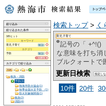
検索トップ
>
く
絞り込み
絞り込まれた条件
3件ヒット
キーワード
記号の「 +^!
育児,子育て
[解除]
カテゴリ
な意味を打ち消した
予防
[解除]
ブルクォートで
カテゴリ
で絞り込み
>
>
>
更新日検索
救急・消防
予防(3)
熱海市防火協会(1)
10件
20件
3
秋季全国火災予防…(1)
防火対象物関係(1)
救急(2)
消防(4)