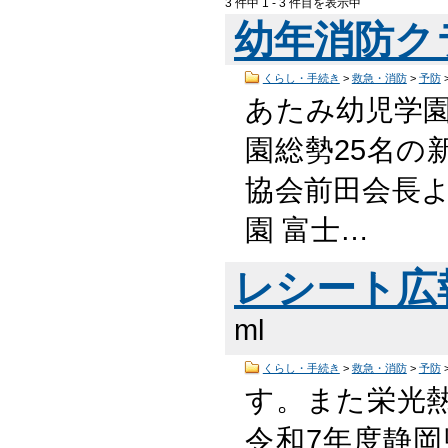
3 件中 1 - 3 件目を表示中
幼年消防ク
くらし・手続き
>
救急・消防
>
予防
あたみ幼児学
園総勢25名の
協会前田会長よ
園 富士…
レシート広
ml
くらし・手続き
>
救急・消防
>
予防
す。また栄光
令和7年度静