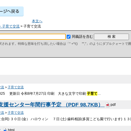
本文へ
・子育て交流
> 子育て交流
同義語を含む
て解釈されます。特殊な意味を打ち消したい場合は「" +^!() "","」のようにダブルクォート
交流
>
子育て交流
025 更新日 令和8年7月27日 印刷 大きな文字で印刷
子育て
…
支援センター年間行事予定 （PDF 98.7KB）
pdf
交流
>
子育て交流
同) ３０日 (金） ハロウィン ７日 (土) 歯科相談(多賀こども園で行います) １３日
ン
html