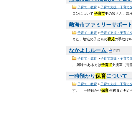
子育て・教育
>
子育て支援・子育て
ロンについて
子育て
中の皆さん、親子
熱海市ファミリーサポー
子育て・教育
>
子育て支援・子育て
また、地域の子どもの
育児
の手助け
なかよしルーム
html
子育て・教育
>
子育て支援・子育て
。 興味のある方は
子育て
支援室（電話：
一時預かり
保育
について （
子育て・教育
>
子育て支援・子育て
す。 一時預かり
保育
生後８か月か