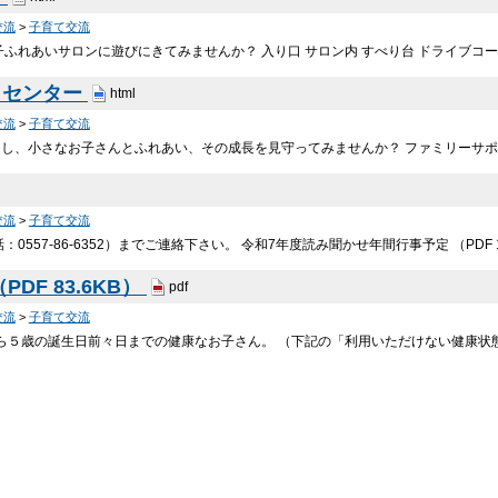
交流
>
子育て交流
ふれあいサロンに遊びにきてみませんか？ 入り口 サロン内 すべり台 ドライブコー
トセンター
html
交流
>
子育て交流
をし、小さなお子さんとふれあい、その成長を見守ってみませんか？ ファミリーサ
交流
>
子育て交流
0557-86-6352）までご連絡下さい。 令和7年度読み聞かせ年間行事予定 （PDF 11
PDF 83.6KB）
pdf
交流
>
子育て交流
ら５歳の誕生日前々日までの健康なお子さん。 （下記の「利用いただけない健康状