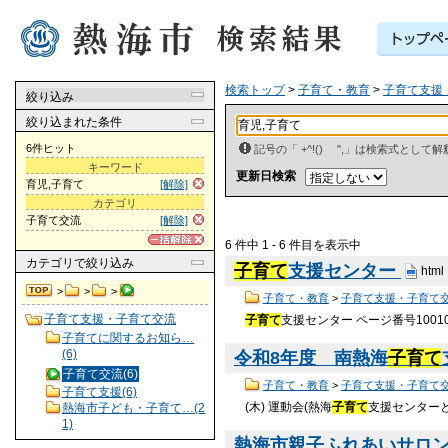
検索トップ
>
子育て・教育
>
子育て支援
絞り込み
絞り込まれた条件
6件ヒット
記号の「 +^!() ",」は検索式とし
キーワード
更新日検索
育児,子育て
[解除]
カテゴリ
子育て交流
[解除]
6 件中 1 - 6 件目を表示中
カテゴリ
で絞り込み
子育て
支援センター
html
>
>
>
子育て・教育
>
子育て支援・子育て
子育て支援・子育て交流
子育て
支援センター ページ番号1001
子育てに関するお知ら…
(6)
令和8年度 南熱海
子育て
子育て交流(6)
子育て・教育
>
子育て支援・子育て
子育て支援(6)
(木) 運動会(熱海
子育て
支援センターと合
熱海市子ども・子育て…(2
1)
熱海市親子ふれあいサロ