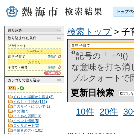
検索トップ
> 
絞り込み
絞り込まれた条件
237件ヒット
キーワード
記号の「 +^!
育児,子育て
[解除]
カテゴリ
な意味を打ち消した
子育て・教育
[解除]
ブルクォートで
カテゴリ
で絞り込み
>
更新日検索
くらしの場面から探す(3)
くらし・手続き(111)
このサイトについて(1)
10件
20件
3
その他(7)
よくある質問(13)
イベント情報(5)
ロケサポート(2)
事業者の方へ(101)