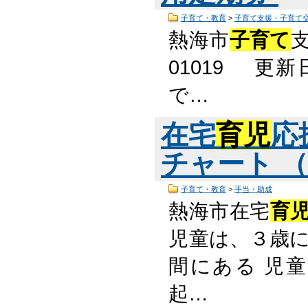
子育て・教育
>
子育て支援・子育て
熱海市
子育て
01019 更
で…
在宅
育児
応
チャート （P
子育て・教育
>
手当・助成
熱海市在宅
育
児童は、３歳に
間にある 児
起…