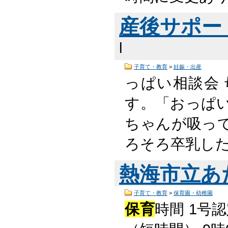
産後サポー
l
子育て・教育
>
妊娠・出産
っぱい相談会 
す。「おっぱ
ちゃんが吸っ
ろそろ卒乳し
熱海市立あ
子育て・教育
>
保育園・幼稚園
保育
時間 1号