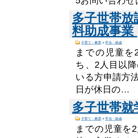
5お問い合わせ
多子世帯放
料助成事業
子育て・教育
>
手当・助成
までの児童を
ち、2人目以
いる方申請方法
日が休日の…
多子世帯就
子育て・教育
>
手当・助成
までの児童を2