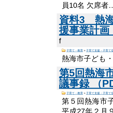
員10名 欠席者
資料3 熱
援事業計画（
f
子育て・教育
>
子育て支援・子育て
熱海市子ども
第5回熱海
議事録 （PD
子育て・教育
>
子育て支援・子育て
第５回熱海市
平成27年２月９