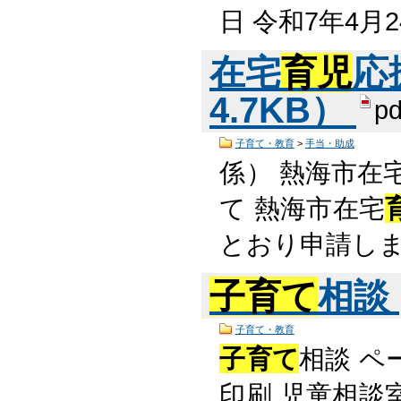
日 令和7年4月
在宅
育児
応
4.7KB）
pd
子育て・教育
>
手当・助成
係） 熱海市在
て 熱海市在宅
とおり申請しま
子育て
相談
子育て・教育
子育て
相談 ペ
印刷 児童相談