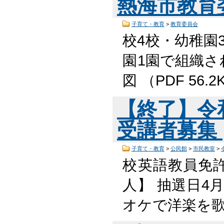
熱海市教育
子育て・教育
>
教育委員会
校4校・幼稚園
園1園で組織さ
図 （PDF 56
【終了】令
受講者募集
子育て・教育
>
公民館
>
市民教室
>
校英語教員免
人】 抽選日4
オケで洋楽を歌