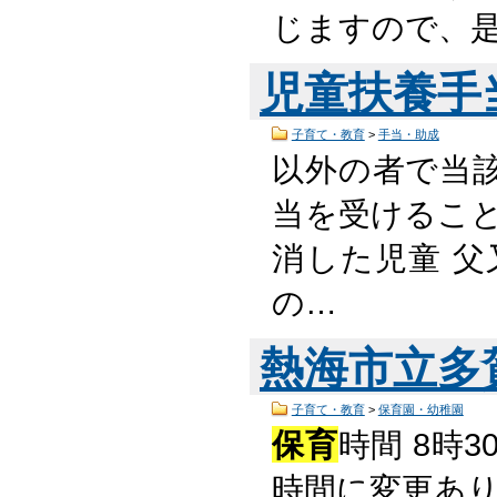
じますので、
児童扶養手
子育て・教育
>
手当・助成
以外の者で当
当を受けること
消した児童 父
の…
熱海市立多
子育て・教育
>
保育園・幼稚園
保育
時間 8時
時間に変更あり