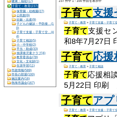
237 件中 1 - 100 件目を表示中
健康・福祉(17)
子育て・教育(237)
子育て
支援
保育園・幼稚園(27)
公民館(9)
妊娠・出産(9)
子育て・教育
>
子育て支援・子育て
子どもの健診・予防接…(1
0)
子育て
支援セン
子育て支援・子育て交…(4
4)
和8年7月27
子育て相談(5)
小・中学校(2)
手当・助成(33)
子育て
応援
放課後児童クラブ(4)
教育委員会(78)
文化・文化財(1)
生涯学習(11)
子育て・教育
>
子育て相談
市政情報(589)
子育て
応援相談
市長の部屋(100)
施設案内(16)
5月22日 印
熱海市議会(167)
子育て
アプ
子育て・教育
>
子育て支援・子育て