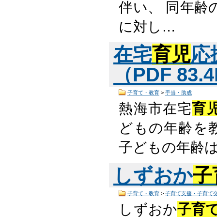
伴い、 同年齢
に対し…
在宅
育児
応
（PDF 83.
子育て・教育
>
手当・助成
熱海市在宅
育
どもの年齢を教
子どもの年齢
しずおか
子
子育て・教育
>
子育て支援・子育て
しずおか
子育