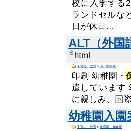
校に入学する
ランドセルな
日が休日…
ALT（外
html
子育て・教育
>
小・中学校
印刷 幼稚園・
遣しています 
に親しみ、国
幼稚園入園
子育て・教育
>
保育園・幼稚園