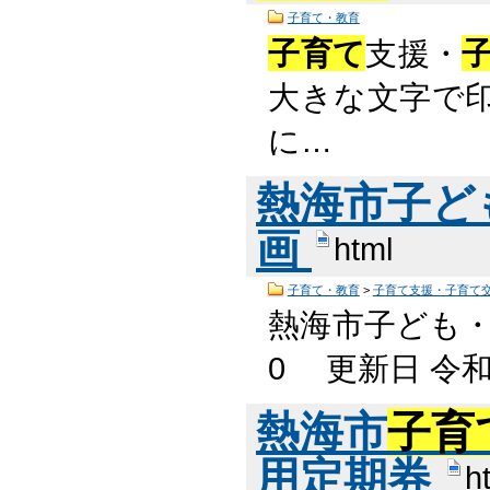
子育て・教育
子育て
支援・
大きな文字で印
に…
熱海市子ど
画
html
子育て・教育
>
子育て支援・子育て
熱海市子ども
0 更新日 令和
熱海市
子育
用定期券
h