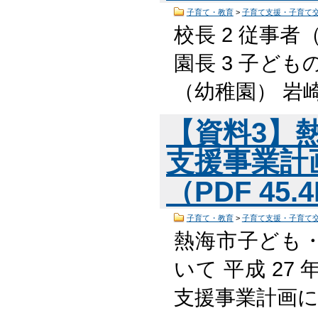
子育て・教育
>
子育て支援・子育て
校長 2 従事者
園長 3 子ども
（幼稚園） 岩
【資料3】
支援事業計
（PDF 45.
子育て・教育
>
子育て支援・子育て
熱海市子ども
いて 平成 27
支援事業計画に