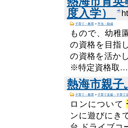
熱海市育英
度入学）
h
子育て・教育
>
手当・助成
もので、幼稚
の資格を目指
の資格を活か
※特定資格取
熱海市親子
子育て・教育
>
子育て支援・子育て
ロンについて
ンに遊びにきて
台 ドライブコ