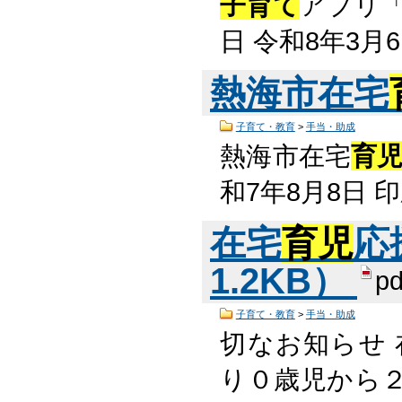
子育て
アプリ「
日 令和8年3月
熱海市在宅
子育て・教育
>
手当・助成
熱海市在宅
育
和7年8月8日
在宅
育児
応
1.2KB）
pd
子育て・教育
>
手当・助成
切なお知らせ 
り０歳児から