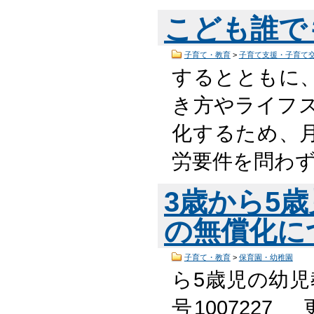
こども誰で
子育て・教育
>
子育て支援・子育て
するとともに
き方やライフ
化するため、
労要件を問わ
3歳から5
の無償化に
子育て・教育
>
保育園・幼稚園
ら5歳児の幼児
号1007227