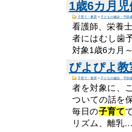
1歳6カ月
子育て・教育
>
子どもの健診・予防
看護師、栄養
者にはむし歯
対象1歳6カ月～
ぴよぴよ教
子育て・教育
>
子どもの健診・予防
者を対象に、
ついての話を保
毎日の
子育て
リズム、離乳