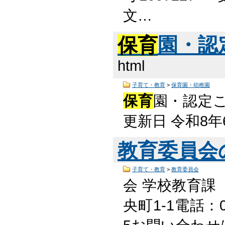
文…
保育
園・認
html
子育て・教育
>
保育園・幼稚園
保育
園・認定こ
更新日 令和8年
教育委員会
子育て・教育
>
教育委員会
会 学校教育課
央町1-1電話：05