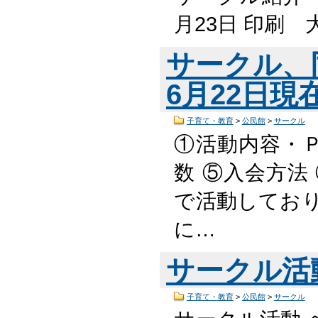
月23日 印刷
サークル、
6月22日現在
子育て・教育
>
公民館
>
サークル
①活動内容・Ｐ
数 ⑤入会方法
で活動しており
に…
サークル活
子育て・教育
>
公民館
>
サークル