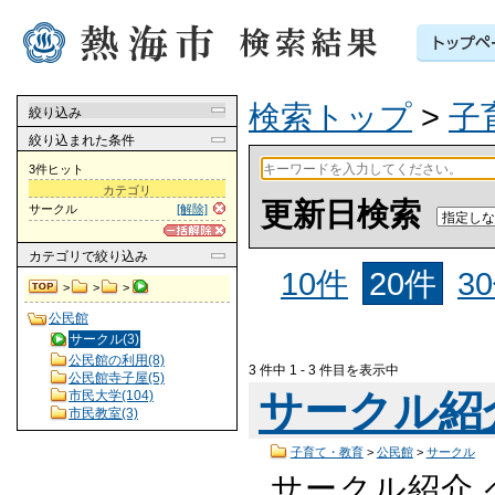
検索トップ
>
子
絞り込み
絞り込まれた条件
3件ヒット
カテゴリ
更新日検索
サークル
[解除]
カテゴリ
で絞り込み
10件
20件
3
>
>
>
公民館
サークル(3)
公民館の利用(8)
3 件中 1 - 3 件目を表示中
公民館寺子屋(5)
サークル紹
市民大学(104)
市民教室(3)
子育て・教育
>
公民館
>
サークル
サークル紹介 ペ