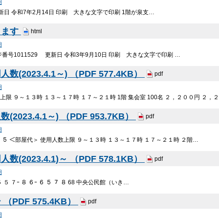
用
新日 令和7年2月14日 印刷 大きな文字で印刷 1階が泉支…
します
html
用
号1011529 更新日 令和3年9月10日 印刷 大きな文字で印刷 …
023.4.1～) （PDF 577.4KB）
pdf
用
人数上限 ９～１３時 １３～１７時 １７～２１時 1階 集会室 100名 ２，２００円 ２，
23.4.1～) （PDF 953.7KB）
pdf
用
 ２ ３ ３ ５ ＜部屋代＞ 使用人数上限 ９～１３時 １３～１７時 １７～２１時 ２階…
023.4.1)～ （PDF 578.1KB）
pdf
用
 ５ ５ ７ｰ ８ ６ｰ ６ ５ ７ ８ 68 中央公民館（いき…
PDF 575.4KB）
pdf
用