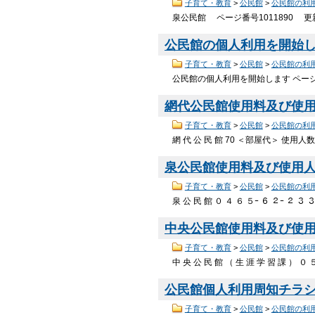
子育て・教育
>
公民館
>
公民館の利
泉公民館 ページ番号1011890 更
公民館の個人利用を開始
子育て・教育
>
公民館
>
公民館の利
公民館の個人利用を開始します ページ番
網代公民館使用料及び使用人数(2
子育て・教育
>
公民館
>
公民館の利
網 代 公 民 館 70 ＜部屋代＞ 使用
泉公民館使用料及び使用人数(20
子育て・教育
>
公民館
>
公民館の利
泉 公 民 館 ０ ４ ６ ５ｰ ６ ２ｰ
中央公民館使用料及び使用人数(2
子育て・教育
>
公民館
>
公民館の利
中 央 公 民 館 （ 生 涯 学 習 課 ） ０
公民館個人利用周知チラシ （
子育て・教育
>
公民館
>
公民館の利