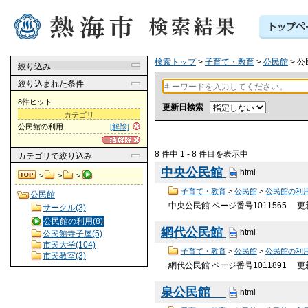
検索トップ
>
子育て・教育
>
公民館
> 
絞り込み
絞り込まれた条件
8件ヒット
更新日検索
カテゴリ
公民館の利用
[解除]
8 件中 1 - 8 件目を表示中
カテゴリ
で絞り込み
中央公民館
html
>
>
>
子育て・教育
>
公民館
>
公民館の利
公民館
中央公民館 ページ番号1011565 
サークル(3)
公民館の利用(8)
網代公民館
html
公民館寺子屋(5)
市民大学(104)
子育て・教育
>
公民館
>
公民館の利
市民教室(3)
網代公民館 ページ番号1011891 
泉公民館
html