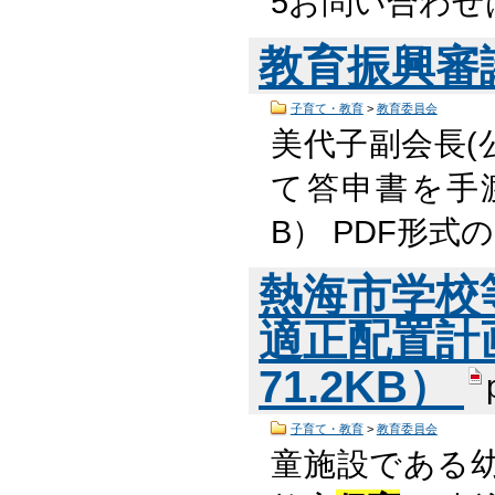
5お問い合わせ
教育振興審
子育て・教育
>
教育委員会
美代子副会長(
て答申書を手渡し
B） PDF形
熱海市学校
適正配置計画
71.2KB）
子育て・教育
>
教育委員会
童施設である