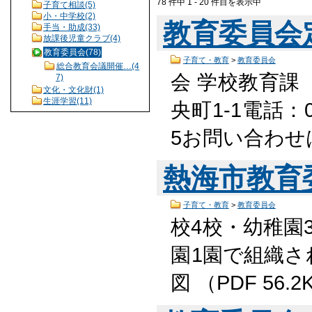
78 件中 1 - 20 件目を表示中
子育て相談(5)
小・中学校(2)
教育委員会
手当・助成(33)
放課後児童クラブ(4)
教育委員会(78)
子育て・教育
>
教育委員会
総合教育会議開催…(4
会 学校教育課
7)
文化・文化財(1)
生涯学習(11)
央町1-1電話：05
5お問い合わせ
熱海市教育
子育て・教育
>
教育委員会
校4校・幼稚園
園1園で組織さ
図 （PDF 56