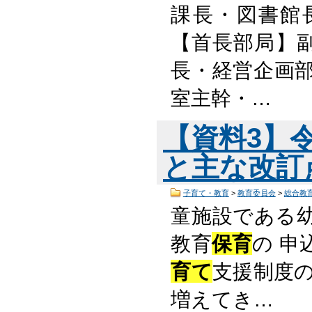
課長・図書館
【首長部局】
長・経営企画部
室主幹・…
【資料3】
と主な改訂点 
子育て・教育
>
教育委員会
>
総合教
童施設である
教育
保育
の 
育て
支援制度
増えてき…