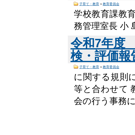
子育て・教育
>
教育委員会
学校教育課教
務管理室長 小 島
令和7年度
検・評価報告書
子育て・教育
>
教育委員会
に関する規則
等と合わせて 
会の行う事務にな