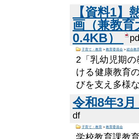
【資料1】
画（兼教育大
0.4KB）
pd
子育て・教育
>
教育委員会
>
総合教
2「乳幼児期の
ける健康教育の
びを支え多様
令和8年3月 
df
子育て・教育
>
教育委員会
学校教育課教