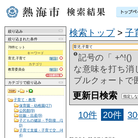
検索トップ
>
子
絞り込み
絞り込まれた条件
78件ヒット
キーワード
記号の「 +^!
育児,子育て
[解除]
カテゴリ
な意味を打ち消した
教育委員会
[解除]
ブルクォートで
カテゴリ
で絞り込み
>
>
更新日検索
子育て・教育
保育園・幼稚園(27)
公民館(9)
10件
20件
3
妊娠・出産(9)
子どもの健診・予防接…(1
0)
子育て支援・子育て交…(4
4)