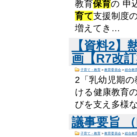
教育
保育
の 
育て
支援制度
増えてき…
【資料2】
画【R7改訂案
子育て・教育
>
教育委員会
>
総合教
2「乳幼児期の
ける健康教育の
びを支え多様
議事要旨 （P
子育て・教育
>
教育委員会
>
総合教