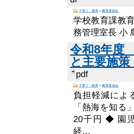
子育て・教育
>
教育委員会
学校教育課教
務管理室長 小 島
令和8年度
と主要施策（概
pdf
子育て・教育
>
教育委員会
負担軽減によ
「熱海を知る
20千円 ◆ 
経…