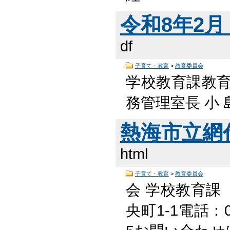
令和8年2月 
df
子育て・教育
>
教育委員会
学校教育課教
務管理室長 小 島
熱海市立網
html
子育て・教育
>
教育委員会
会 学校教育課
央町1-1電話：05