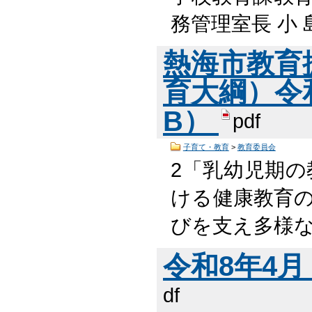
務管理室長 小 島
熱海市教育
育大綱）令和7
B）
pdf
子育て・教育
>
教育委員会
2「乳幼児期の
ける健康教育の
びを支え多様
令和8年4月 
df