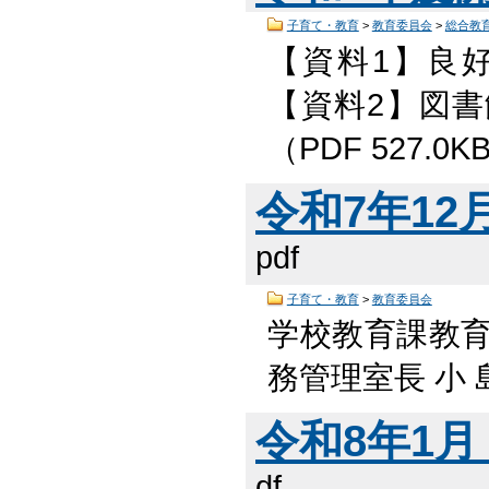
子育て・教育
>
教育委員会
>
総合教
【資料1】良
【資料2】図
（PDF 527.0K
令和7年12月
pdf
子育て・教育
>
教育委員会
学校教育課教
務管理室長 小 島
令和8年1月 
df