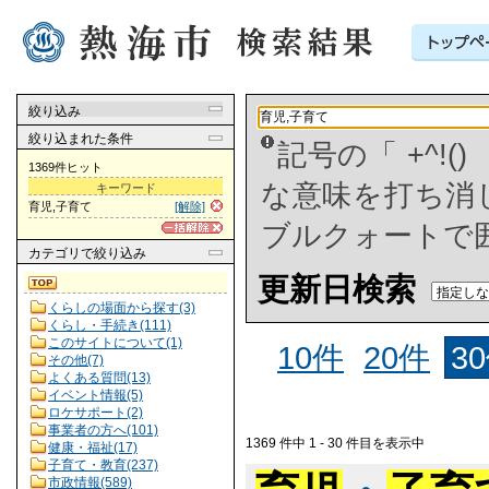
絞り込み
絞り込まれた条件
記号の「 +^!
1369件ヒット
な意味を打ち消した
キーワード
育児,子育て
[解除]
ブルクォートで
カテゴリ
で絞り込み
更新日検索
くらしの場面から探す(3)
くらし・手続き(111)
このサイトについて(1)
10件
20件
3
その他(7)
よくある質問(13)
イベント情報(5)
ロケサポート(2)
事業者の方へ(101)
1369 件中 1 - 30 件目を表示中
健康・福祉(17)
子育て・教育(237)
市政情報(589)