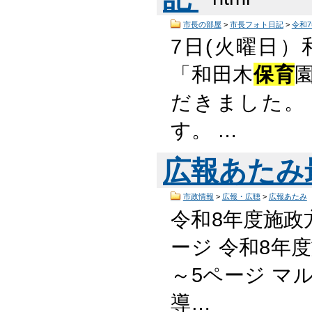
市長の部屋
>
市長フォト日記
>
令和
7日(火曜日）
「和田木
保育
だきました。
す。 …
広報あたみ
市政情報
>
広報・広聴
>
広報あたみ
令和8年度施
ージ 令和8
～5ページ マ
導…