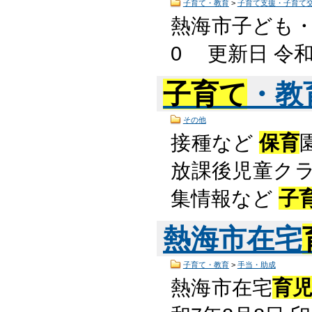
子育て・教育
>
子育て支援・子育て
熱海市子ども
0 更新日 令和
子育て
・教
その他
接種など
保育
放課後児童クラ
集情報など
子
熱海市在宅
子育て・教育
>
手当・助成
熱海市在宅
育