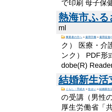
で印刷 母子保健
熱海市ふる
ml
事業者の方へ
>
雇用労働
>
雇用促進
ク） 医療・介
ンク） PDF
dobe(R) Re
結婚新生活
くらし・手続き
>
住まい
>
結婚新生
の受講（男性
厚生労働省「共