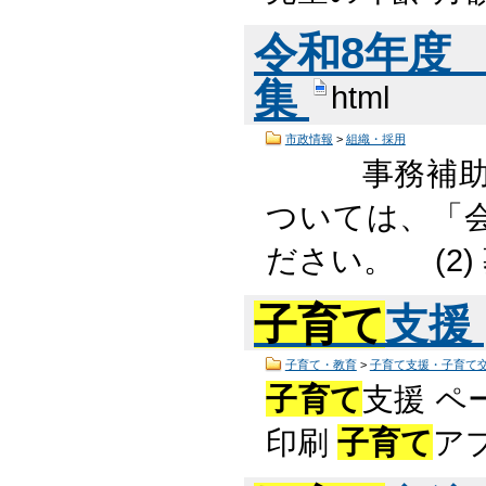
令和8年度
集
html
市政情報
>
組織・採用
事務補助
ついては、「
ださい。 (2
子育て
支援
子育て・教育
>
子育て支援・子育て
子育て
支援 ペ
印刷
子育て
ア