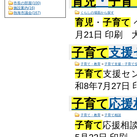
育児
・
子育
市長の部屋(100)
施設案内(16)
くらしの場面から探す
熱海市議会(167)
育児
・
子育て
月21日 印刷
子育て
支援
子育て・教育
>
子育て支援・子育て
子育て
支援セン
和8年7月27
子育て
応援
子育て・教育
>
子育て相談
子育て
応援相談