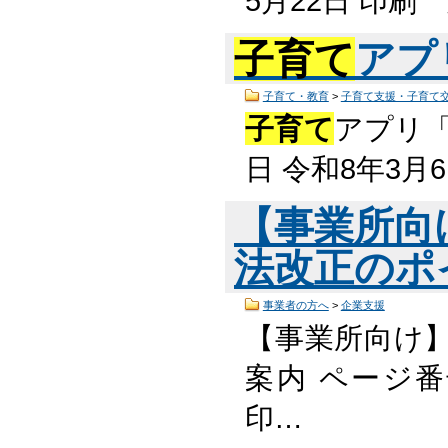
5月22日 印
子育て
アプ
子育て・教育
>
子育て支援・子育て
子育て
アプリ「
日 令和8年3月
【事業所向
法改正のポ
事業者の方へ
>
企業支援
【事業所向け
案内 ページ番号
印…