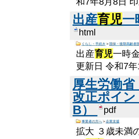
和7年8月8日
出産
育児
一
html
くらし・手続き
>
国保・後期高齢者
出産
育児
一時金
更新日 令和7年
厚生労働省
改正ポイント
B）
pdf
事業者の方へ
>
企業支援
拡大 ３歳未満