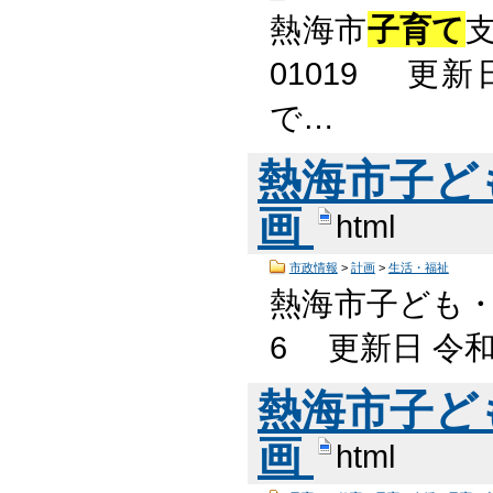
熱海市
子育て
01019 更
で…
熱海市子ど
画
html
市政情報
>
計画
>
生活・福祉
熱海市子ども
6 更新日 令和
熱海市子ど
画
html