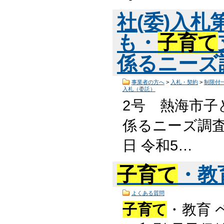
社(委)入札
も・
子育て
係るニーズ
事業者の方へ
>
入札・契約
>
制限付
入札（委託）
2号 熱海市子
係るニーズ調査
日 令和5…
子育て
・教
よくある質問
子育て
・教育 