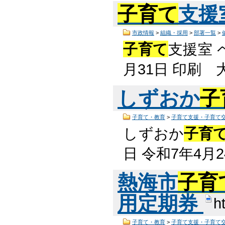
子育て
支援
市政情報
>
組織・採用
>
部署一覧
>
子育て
支援室 
月31日 印刷
しずおか
子
子育て・教育
>
子育て支援・子育て
しずおか
子育
日 令和7年4月
熱海市
子育
用定期券
h
子育て・教育
>
子育て支援・子育て