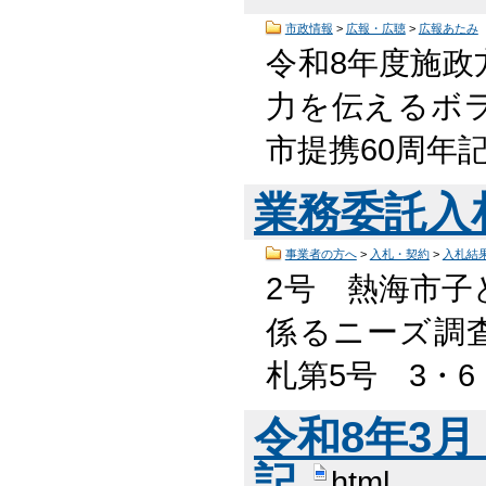
市政情報
>
広報・広聴
>
広報あたみ
令和8年度施
力を伝えるボ
市提携60周年記念
業務委託入
事業者の方へ
>
入札・契約
>
入札結
2号 熱海市子
係るニーズ調査等
札第5号 3・
令和8年3
記
html