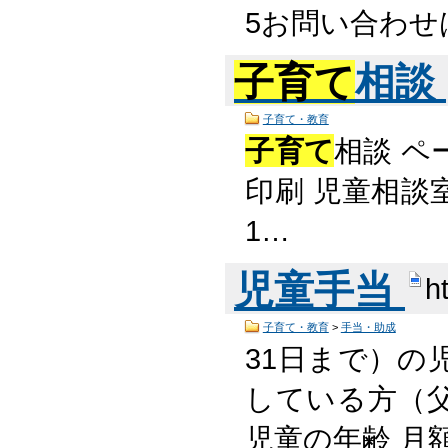
5お問い合わせ
子育て
相談
子育て・教育
子育て
相談 ペ
印刷 児童相談
1…
児童手当
h
子育て・教育
>
手当・助成
31日まで）の
している方（
児童の年齢 月