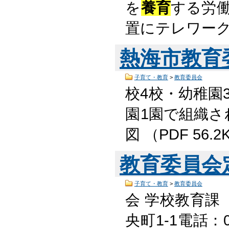
を
養育
する労働
置にテレワーク
熱海市教育
子育て・教育
>
教育委員会
校4校・幼稚園
園1園で組織さ
図 （PDF 56
教育委員会
子育て・教育
>
教育委員会
会 学校教育課
央町1-1電話：05