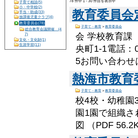
78 件中 1 - 30 件目を表示中
子育て相談(5)
小・中学校(2)
教育委員会
手当・助成(33)
放課後児童クラブ(4)
教育委員会(78)
子育て・教育
>
教育委員会
総合教育会議開催…(4
会 学校教育課
7)
文化・文化財(1)
生涯学習(11)
央町1-1電話：05
5お問い合わせ
熱海市教育
子育て・教育
>
教育委員会
校4校・幼稚園
園1園で組織さ
図 （PDF 56