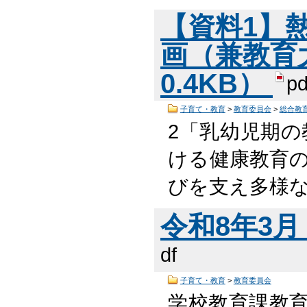
【資料1】
画（兼教育大
0.4KB）
pd
子育て・教育
>
教育委員会
>
総合教
2「乳幼児期の
ける健康教育の
びを支え多様
令和8年3月 
df
子育て・教育
>
教育委員会
学校教育課教