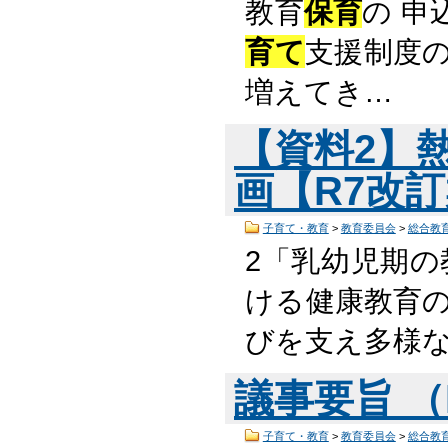
教育
保育
の 
育て
支援制度
増えてき…
【資料2】
画【R7改訂案
子育て・教育
>
教育委員会
>
総合教
2「乳幼児期の
ける健康教育の
びを支え多様
議事要旨 （P
子育て・教育
>
教育委員会
>
総合教