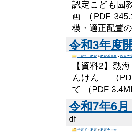
認定こども園
画 （PDF 3
模・適正配置の
令和3年度
子育て・教育
>
教育委員会
>
総合教
【資料2】熱海
んけん」 （PD
て （PDF 3.4
令和7年6月 
df
子育て・教育
>
教育委員会