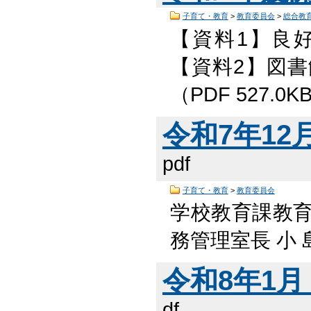
子育て・教育
>
教育委員会
>
総合教
【資料1】良
【資料2】図
（PDF 527.0K
令和7年12月
pdf
子育て・教育
>
教育委員会
学校教育課教
務管理室長 小 島
令和8年1月 
df