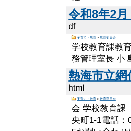
令和8年2月 
df
子育て・教育
>
教育委員会
学校教育課教
務管理室長 小 島
熱海市立網
html
子育て・教育
>
教育委員会
会 学校教育課
央町1-1電話：05