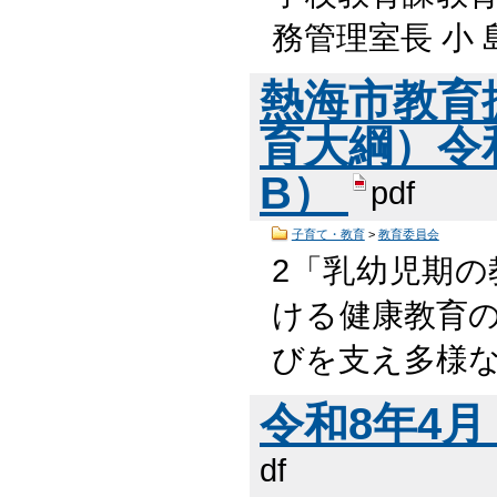
務管理室長 小 島
熱海市教育
育大綱）令和7
B）
pdf
子育て・教育
>
教育委員会
2「乳幼児期の
ける健康教育の
びを支え多様
令和8年4月 
df