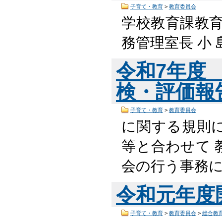
子育て・教育
>
教育委員会
学校教育課教
務管理室長 小 島
令和7年度
検・評価報告書
子育て・教育
>
教育委員会
に関する規則
等と合わせて 
会の行う事務にな
令和元年度
子育て・教育
>
教育委員会
>
総合教