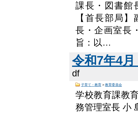
課長・図書館
【首長部局】
長・企画室長・
旨：以…
令和7年4月 
df
子育て・教育
>
教育委員会
学校教育課教
務管理室長 小 島