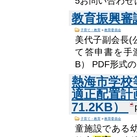
5お問い合わせ
教育振興審
子育て・教育
>
教育委員会
美代子副会長(
て答申書を手渡し
B） PDF形
熱海市学校
適正配置計画
71.2KB）
子育て・教育
>
教育委員会
童施設である