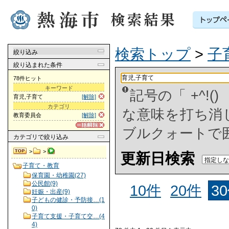
検索トップ
>
子
絞り込み
絞り込まれた条件
78件ヒット
キーワード
記号の「 +^!
育児,子育て
[解除]
カテゴリ
な意味を打ち消した
教育委員会
[解除]
ブルクォートで
カテゴリ
で絞り込み
>
>
更新日検索
子育て・教育
保育園・幼稚園(27)
公民館(9)
10件
20件
3
妊娠・出産(9)
子どもの健診・予防接…(1
0)
子育て支援・子育て交…(4
4)