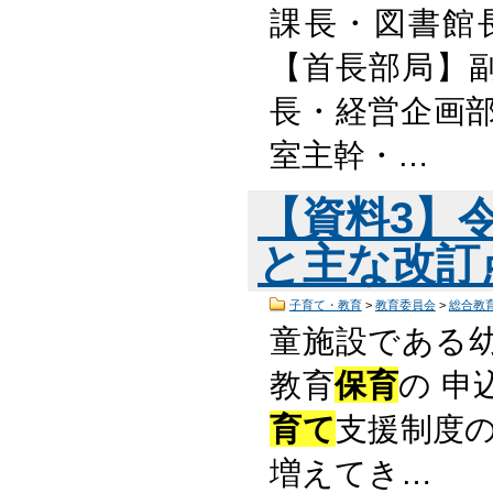
課長・図書館
【首長部局】
長・経営企画部
室主幹・…
【資料3】
と主な改訂点 
子育て・教育
>
教育委員会
>
総合教
童施設である
教育
保育
の 
育て
支援制度
増えてき…