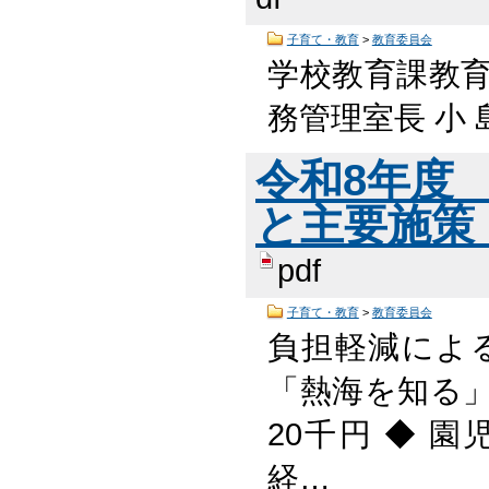
子育て・教育
>
教育委員会
学校教育課教
務管理室長 小 島
令和8年度
と主要施策（概
pdf
子育て・教育
>
教育委員会
負担軽減によ
「熱海を知る
20千円 ◆ 
経…