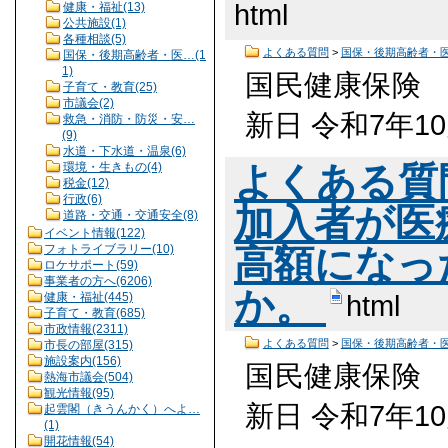
html
健康・福祉(13)
公共施設(1)
各種相談(5)
よくある質問
>
国保・後期高齢者・
国保・後期高齢者・医…(1
1)
国民健康保険 
子育て・教育(25)
市議会(2)
新日 令和7年1
救急・消防・防災・安…
(9)
水道・下水道・温泉(6)
環境・生きもの(4)
よくある質
税金(12)
行政(6)
加入者が医
道路・交通・交通安全(8)
イベント情報(122)
高額になっ
フォトライブラリー(10)
ロケサポート(59)
事業者の方へ(6206)
か。
html
健康・福祉(445)
子育て・教育(685)
市政情報(2311)
よくある質問
>
国保・後期高齢者・
市長の部屋(315)
施設案内(156)
国民健康保険 
熱海市議会(504)
観光情報(95)
新日 令和7年1
起雲閣（きうんかく）へよ…
(1)
開花情報(54)