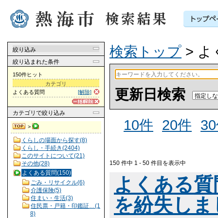
検索トップ
> 
絞り込み
絞り込まれた条件
150件ヒット
カテゴリ
更新日検索
よくある質問
[解除]
カテゴリ
で絞り込み
10件
20件
3
>
くらしの場面から探す(8)
くらし・手続き(2404)
このサイトについて(21)
150 件中 1 - 50 件目を表示中
その他(28)
よくある質問(150)
よくある質
ごみ・リサイクル(6)
介護保険(5)
を紛失しま
住まい・生活(3)
住民票・戸籍・印鑑証…(1
8)