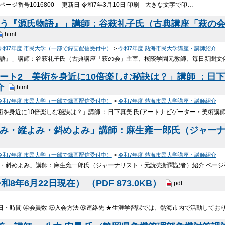
ージ番号1016800 更新日 令和7年3月10日 印刷 大きな文字で印…
わう『源氏物語』」講師：谷萩礼子氏（古典講座「萩の
html
令和7年度 市民大学（一部で録画配信受付中）
>
令和7年度 熱海市民大学講座・講師紹介
物語』」講師：谷萩礼子氏（古典講座「萩の会」主宰、桜蔭学園元教師、毎日新聞文
パート2 美術を身近に10倍楽しむ秘訣は？」講師 ：日
介
html
令和7年度 市民大学（一部で録画配信受付中）
>
令和7年度 熱海市民大学講座・講師紹介
術を身近に10倍楽しむ秘訣は？」講師 ：日下真美 氏(アートナビゲーター・美術講師
よみ・縦よみ・斜めよみ」講師：麻生雍一郎氏（ジャー
令和7年度 市民大学（一部で録画配信受付中）
>
令和7年度 熱海市民大学講座・講師紹介
み・斜めよみ」講師：麻生雍一郎氏（ジャーナリスト・元読売新聞記者）紹介 ページ番
年6月22日現在） （PDF 873.0KB）
pdf
日・時間 ④会員数 ⑤入会方法 ⑥連絡先 ★生涯学習課では、熱海市内で活動してお