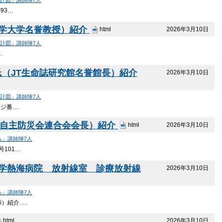
93…
京科学大学名誉教授）紹介
2026年3月10日
html
設計図」講師陣7人
…
氏（JT生命誌研究館名誉館長）紹介
2026年3月10日
設計図」講師陣7人
ージ番…
市自主防災会連合会会長）紹介
2026年3月10日
html
る」講師陣7人
101…
大学熱海病院 放射線室 診療放射線
2026年3月10日
る」講師陣7人
）紹介 …
2026年3月10日
html