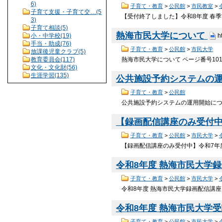
6)
子育て・教育
>
公民館
>
市民教室
>
子育て支援・子育て交…(5
【受付終了しました】令和8年度 春季市
3)
子育て相談(5)
熱海市民大学について
小・中学校(19)
h
手当・助成(76)
子育て・教育
>
公民館
>
市民大学
放課後児童クラブ(5)
教育委員会(117)
熱海市民大学について ページ番号101
文化・文化財(56)
生涯学習(135)
公共施設予約システムの
子育て・教育
>
公民館
公共施設予約システムの運用開始につい
【録画配信講座のみ受付中
子育て・教育
>
公民館
>
市民大学
>
【録画配信講座のみ受付中】令和7年度 
令和8年度 熱海市民大学
子育て・教育
>
公民館
>
市民大学
>
令和8年度 熱海市民大学録画配信講座に
令和8年度 熱海市民大学
子育て・教育
>
公民館
>
市民大学
>