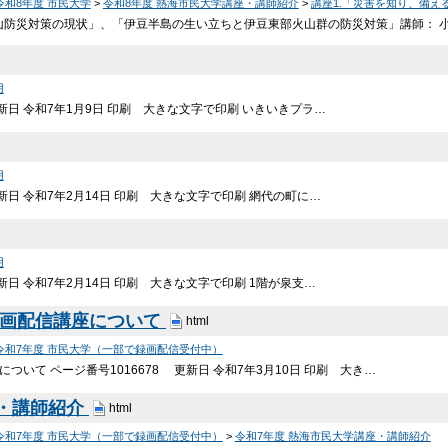
令和8年度 市民大学
>
令和8年度 熱海市民大学講座・講師紹介
>
講座1.「災害を知り、備え
と火山防災対策の現状」、「伊豆半島の生い立ちと伊豆東部火山群の防災対策」講師： 
用
更新日 令和7年1月9日 印刷 大きな文字で印刷 いきいきプラ…
用
更新日 令和7年2月14日 印刷 大きな文字で印刷 網代の町に…
用
新日 令和7年2月14日 印刷 大きな文字で印刷 1階が泉支…
録画配信講座について
html
令和7年度 市民大学（一部で録画配信受付中）
ついて ページ番号1016678 更新日 令和7年3月10日 印刷 大き…
・講師紹介
html
令和7年度 市民大学（一部で録画配信受付中）
>
令和7年度 熱海市民大学講座・講師紹介