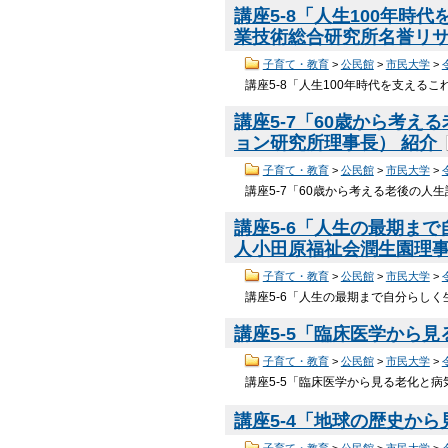
講座5-8「人生100年時
業技術総合研究所名誉リ
子育て・教育
>
公民館
>
市民大学
>
講座5-8「人生100年時代を支える
講座5-7「60歳から考
ョン研究所理事長） 紹介
子育て・教育
>
公民館
>
市民大学
>
講座5-7「60歳から考える老後の人
講座5-6「人生の最期ま
人小田原福祉会潤生園理
子育て・教育
>
公民館
>
市民大学
>
講座5-6「人生の最期まで自分らし
講座5-5「臨床医学から
子育て・教育
>
公民館
>
市民大学
>
講座5-5「臨床医学から見る老化と病
講座5-4「地球の歴史か
子育て・教育
>
公民館
>
市民大学
>