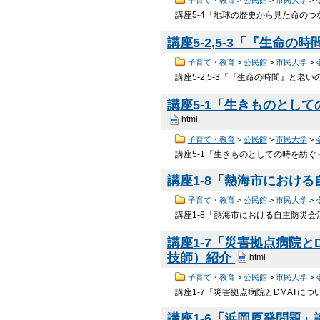
講座5-4「地球の歴史から見た命のつ
講座5-2,5-3「『生命
子育て・教育
>
公民館
>
市民大学
>
講座5-2,5-3「『生命の時間』と老
講座5-1「生きものとし
html
子育て・教育
>
公民館
>
市民大学
>
講座5-1「生きものとしての時を紡ぐ
講座1-8「熱海市におけ
子育て・教育
>
公民館
>
市民大学
>
講座1-8「熱海市における自主防災会
講座1-7「災害拠点病院
技師）紹介
html
子育て・教育
>
公民館
>
市民大学
>
講座1-7「災害拠点病院とDMATに
講座1-6「浜岡原発問題