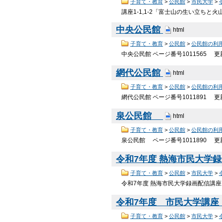
子育て・教育
>
公民館
>
市民大学
>
講座1-1,1-2「富士山の生い立ち
中央公民館
html
子育て・教育
>
公民館
>
公民館の利
中央公民館 ページ番号1011565 
網代公民館
html
子育て・教育
>
公民館
>
公民館の利
網代公民館 ページ番号1011891 
泉公民館
html
子育て・教育
>
公民館
>
公民館の利
泉公民館 ページ番号1011890 更
令和7年度 熱海市民大学
子育て・教育
>
公民館
>
市民大学
>
令和7年度 熱海市民大学録画配信講座に
令和7年度 市民大学講座
子育て・教育
>
公民館
>
市民大学
>