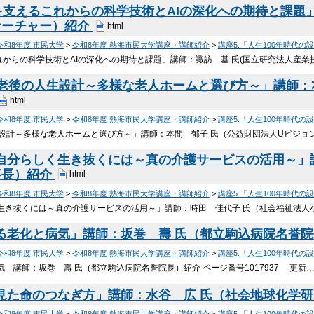
代を支えるこれからの科学技術とAIの深化への期待と課題
サーチャー）紹介
html
令和8年度 市民大学
>
令和8年度 熱海市民大学講座・講師紹介
>
講座5.「人生100年時代の
これからの科学技術とAIの深化への期待と課題」講師：諏訪 基 氏(国立研究法人産
える老後の人生設計～多様な老人ホームと選び方～」講師：
html
令和8年度 市民大学
>
令和8年度 熱海市民大学講座・講師紹介
>
講座5.「人生100年時代の
生設計～多様な老人ホームと選び方～」講師：本間 郁子 氏（公益財団法人Uビジョン
で自分らしく生き抜くには～真の介護サービスの活用～」
事長）紹介
html
令和8年度 市民大学
>
令和8年度 熱海市民大学講座・講師紹介
>
講座5.「人生100年時代の
く生き抜くには～真の介護サービスの活用～」講師：時田 佳代子 氏（社会福祉法人
見る老化と病気」講師：坂巻 壽 氏（都立駒込病院名誉
令和8年度 市民大学
>
令和8年度 熱海市民大学講座・講師紹介
>
講座5.「人生100年時代の
気」講師：坂巻 壽 氏（都立駒込病院名誉院長）紹介 ページ番号1017937 更新
ら見た命のつなぎ方」講師：水谷 広 氏（社会地球化学
令和8年度 市民大学
>
令和8年度 熱海市民大学講座・講師紹介
>
講座5.「人生100年時代の