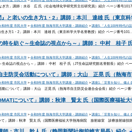
なぎ方」講師：水谷 広 氏（社会地球化学研究所主任研究員）紹介 ページ番号1017
の時間』と老いの生き方1・2」講師：本川 達雄 氏（東
令和8年度 市民大学
>
令和8年度 熱海市民大学講座・講師紹介
>
講座5.「人生100年時代の
いの生き方1・2」講師：本川 達雄 氏（東京科学大学名誉教授）紹介 ページ番号101
ての時を紡ぐ～生命誌の視点から～」講師： 中村 桂子 
令和8年度 市民大学
>
令和8年度 熱海市民大学講座・講師紹介
>
講座5.「人生100年時代の
～生命誌の視点から～」講師： 中村 桂子 氏（JT生命誌研究館名誉館長）紹介 ペ
る自主防災会活動について」講師：大山 正晃 氏（熱海
令和8年度 市民大学
>
令和8年度 熱海市民大学講座・講師紹介
>
講座1.「災害を知り、備え
活動について」講師：大山 正晃 氏（熱海市自主防災会連合会会長）紹介 ページ番号
とDMATについて」講師：秋津 賢太 氏（国際医療福祉
令和8年度 市民大学
>
令和8年度 熱海市民大学講座・講師紹介
>
講座1.「災害を知り、備え
ついて」講師：秋津 賢太 氏（国際医療福祉大学熱海病院 放射線室 診療放射線技師
」講師：市川 幹人 氏（静岡新聞社御前崎支局長）紹介