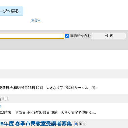
本文へ
同義語を含む
 更新日 令和8年6月23日 印刷 大きな文字で印刷 サークル、同…
html
屋
018776 更新日 令和8年6月9日 印刷 大きな文字で印刷 令…
8年度 春季市民教室受講者募集
html