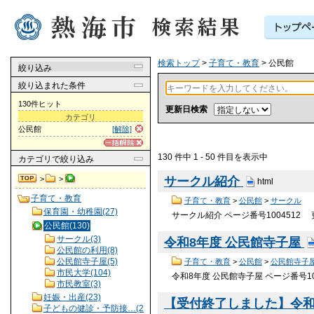
検索トップ
>
子育て・教育
> 公民館
絞り込み
絞り込まれた条件
130件ヒット
更新日検索
カテゴリ
公民館
[解除]
130 件中 1 - 50 件目を表示中
カテゴリ
で絞り込み
>
>
サークル紹介
html
子育て・教育
子育て・教育
>
公民館
>
サークル
保育園・幼稚園(27)
サークル紹介 ページ番号1004512
公民館(130)
サークル(3)
令和8年度 公民館寺子屋
公民館の利用(8)
公民館寺子屋(5)
子育て・教育
>
公民館
>
公民館寺子
市民大学(104)
令和8年度 公民館寺子屋 ページ番号1
市民教室(3)
妊娠・出産(23)
【受付終了しました】令和
子どもの健診・予防接…(2