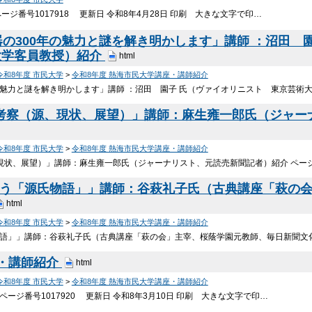
ージ番号1017918 更新日 令和8年4月28日 印刷 大きな文字で印…
楽器の300年の魅力と謎を解き明かします」講師 ：沼田
大学客員教授）紹介
html
令和8年度 市民大学
>
令和8年度 熱海市民大学講座・講師紹介
年の魅力と謎を解き明かします」講師 ：沼田 園子 氏（ヴァイオリニスト 東京芸術
点考察（源、現状、展望）」講師：麻生雍一郎氏（ジャ
令和8年度 市民大学
>
令和8年度 熱海市民大学講座・講師紹介
、現状、展望）」講師：麻生雍一郎氏（ジャーナリスト、元読売新聞記者）紹介 ページ
わう「源氏物語」」講師：谷萩礼子氏（古典講座「萩の
html
令和8年度 市民大学
>
令和8年度 熱海市民大学講座・講師紹介
物語」」講師：谷萩礼子氏（古典講座「萩の会」主宰、桜蔭学園元教師、毎日新聞文
・講師紹介
html
令和8年度 市民大学
>
令和8年度 熱海市民大学講座・講師紹介
ージ番号1017920 更新日 令和8年3月10日 印刷 大きな文字で印…