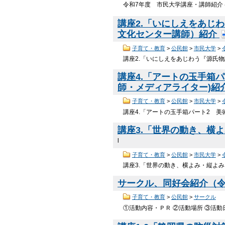
令和7年度 市民大学講座・講師紹介 ペ
講座2.「いにしえをあじ
文化センター講師）紹介
子育て・教育
>
公民館
>
市民大学
>
講座2.「いにしえをあじわう『源氏
講座4.「アートの玉手箱
師・メディアライター)紹
子育て・教育
>
公民館
>
市民大学
>
講座4.「アートの玉手箱パート2 美
講座3.「世界の動き、横
l
子育て・教育
>
公民館
>
市民大学
>
講座3.「世界の動き、横よみ・縦よ
サークル、同好会紹介（令和8
子育て・教育
>
公民館
>
サークル
①活動内容・ＰＲ ②活動場所 ③活動