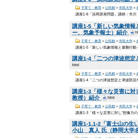
子育て・教育
>
公民館
>
市民大学
>
講座1-6「浜岡原発問題」講師：市川
講座1-5「新しい気象情
ー、気象予報士）紹介
h
子育て・教育
>
公民館
>
市民大学
>
講座1-5「新しい気象情報と避難行
講座1-4「二つの津波想
html
子育て・教育
>
公民館
>
市民大学
>
講座1-4「二つの津波想定と津波防
講座1-3「様々な災害に
教授）紹介
html
子育て・教育
>
公民館
>
市民大学
>
講座1-3「様々な災害に対し“想像力
講座1-1,1-2「富士
小山 真人 氏（静岡大学