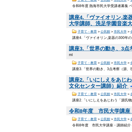
令和8年度 熱海市民大学受講者募集 ペ
講座4.「ヴァイオリン,
大学講師、洗足学園音楽
子育て・教育
>
公民館
>
市民大学
>
講座4.「ヴァイオリン,楽器の300
講座3.「世界の動き、3
ml
子育て・教育
>
公民館
>
市民大学
>
講座3.「世界の動き、3点考察（源
講座2.「いにしえをあじ
文化センター講師）紹介
子育て・教育
>
公民館
>
市民大学
>
講座2.「いにしえをあじわう「源氏
令和8年度 市民大学講座
子育て・教育
>
公民館
>
市民大学
>
令和8年度 市民大学講座・講師紹介 ペ