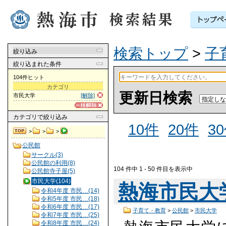
検索トップ
>
子
絞り込み
絞り込まれた条件
104件ヒット
カテゴリ
更新日検索
市民大学
[解除]
カテゴリ
で絞り込み
10件
20件
3
>
>
>
公民館
サークル(3)
公民館の利用(8)
104 件中 1 - 50 件目を表示中
公民館寺子屋(5)
市民大学(104)
熱海市民大
令和4年度 市民…(14)
令和5年度 市民…(18)
令和6年度 市民…(17)
子育て・教育
>
公民館
>
市民大学
令和7年度 市民…(25)
令和8年度 市民…(24)