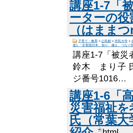
講座1-7
ーターの役
（はままつn
子育て・教育
>
公民館
>
市民大学
>
座1.「災害国日本。知り、備え、つなぐ
講座1-7「被
鈴木 まり子 
ジ番号1016…
講座1-6
災害福祉を
氏（常葉大
紹介
html