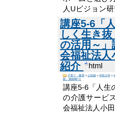
人Uビジョン研
講座5-6
しく生き抜
の活用～」
会福祉法人
紹介
html
子育て・教育
>
公民館
>
市民大学
>
図」講師陣7人
講座5-6「人
の介護サービス
会福祉法人小田