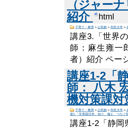
（ジャーナ
紹介
html
子育て・教育
>
公民館
>
市民大学
>
講座3.「世界
師：麻生雍一
者）紹介 ページ
講座1-2
師： 八木 
機対策課対
子育て・教育
>
公民館
>
市民大学
>
座1.「災害国日本。知り、備え、つなぐ
講座1-2「静