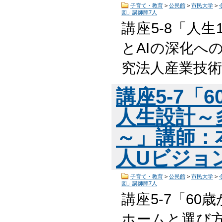
子育て・教育
>
公民館
>
市民大学
>
図」講師陣7人
講座5-8「人
とAIの深化へ
究法人産業技術
講座5-7「
人生設計～
～」講師：
人Uビジョ
子育て・教育
>
公民館
>
市民大学
>
図」講師陣7人
講座5-7「6
ホームと選び方