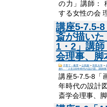
の力」講師： 
する女性の会 
講座5-7.
斎が描いた
1・2」講師
会理事、脚
子育て・教育
>
公民館
>
市民大学
>
座5．「人生100年時代の設計図」講師陣
講座5-7.5-
年時代の設計図
斎学会理事、脚