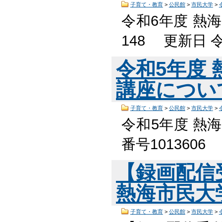
子育て・教育
>
公民館
>
市民大学
>
令和6年度 熱
148 更新日 
令和5年度
講座につい
子育て・教育
>
公民館
>
市民大学
>
令和5年度 熱
番号101360
【録画配信
熱海市民大
子育て・教育
>
公民館
>
市民大学
>