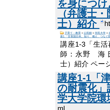
を身につけ
（弁護士・
士）紹介
h
子育て・教育
>
公民館
>
市民大学
>
座1.「災害国日本。知り、備え、つなぐ
講座1-3「生
師：永野 海
士）紹介 ペー
講座1-1
の耐震化」
学大学院環
ml