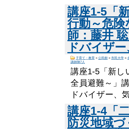
講座1-5
行動～危険
師：藤井 
ドバイザー
子育て・教育
>
公民館
>
市民大学
>
講師陣7人
講座1-5「新
全員避難～」講
ドバイザー、気
講座1-4
防災地域づ