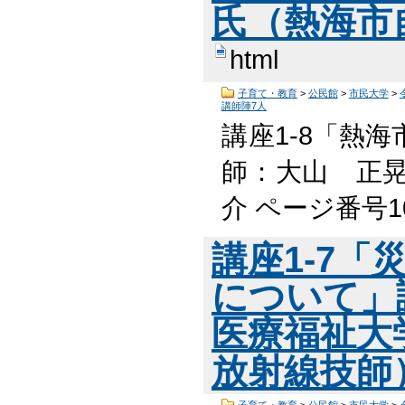
氏（熱海市
html
子育て・教育
>
公民館
>
市民大学
>
講師陣7人
講座1-8「熱
師：大山 正晃
介 ページ番号1
講座1-7「
について」
医療福祉大
放射線技師