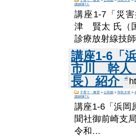
子育て・教育
>
公民館
>
市民大学
>
講師陣7人
講座1-7「災
津 賢太 氏
診療放射線技師
講座1-6
市川 幹人
長）紹介
h
子育て・教育
>
公民館
>
市民大学
>
講師陣7人
講座1-6「浜
聞社御前崎支局
令和…