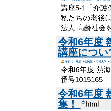
講座5-1「介
私たちの老後は
法人 高齢社会
令和6年度
講座につい
子育て・教育
>
公民館
>
市民大学
>
令和6年度 熱
番号101516
令和6年度
集！
html