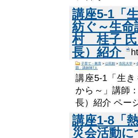
講座5-1
紡ぐ～生命
村 桂子 
長）紹介
h
子育て・教育
>
公民館
>
市民大学
>
図」講師陣7人
講座5-1「生
から～」講師：
長）紹介 ペー
講座1-8
災会活動に