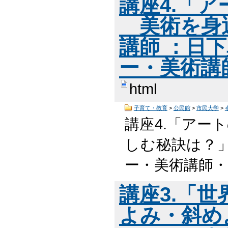
講座4.「
美術を身近
講師 ：日
ー・美術講
html
子育て・教育
>
公民館
>
市民大学
>
講座4.「アー
しむ秘訣は？」
ー・美術講師・
講座3.「
よみ・斜め