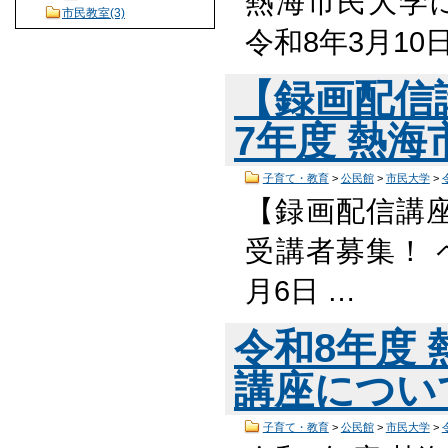
熱海市民大学に
市民教室(3)
令和8年3月1
【録画配信
7年度 熱
子育て・教育
>
公民館
>
市民大学
>
【録画配信講座
受講者募集！ ペ
月6日 …
令和8年度
講座につい
子育て・教育
>
公民館
>
市民大学
>