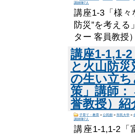
講師陣7人
講座1-3「様
防災”を考える
ター 客員教授
講座1-1,
と火山防災
の生い立ち
策」講師：
誉教授）紹
子育て・教育
>
公民館
>
市民大学
>
講師陣7人
講座1-1,1