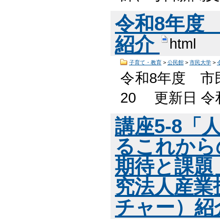
令和8年度
紹介
html
子育て・教育
>
公民館
>
市民大学
>
令和8年度 市
20 更新日 令
講座5-8「
るこれから
期待と課題
究法人産業
チャー）紹