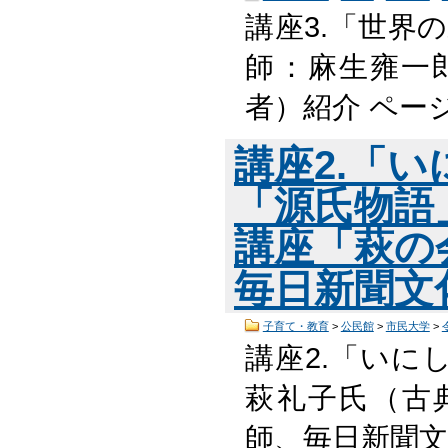
講座3.「世界
師：麻生雍一
者）紹介 ペー
講座2.「
「源氏物語
講座「萩の
毎日新聞文
子育て・教育
>
公民館
>
市民大学
>
講座2.「いに
萩礼子氏（古
師、毎日新聞文