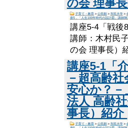
の会 理事
子育て・教育
>
公民館
>
市民大学
>
座5．「人生100年時代の設計図」講師陣
講座5-4「戦
講師：木村民子
の会 理事長）紹
講座5-1
－超高齢社
安心か？－
法人 高齢
事長）紹介
子育て・教育
>
公民館
>
市民大学
>
座5．「人生100年時代の設計図」講師陣