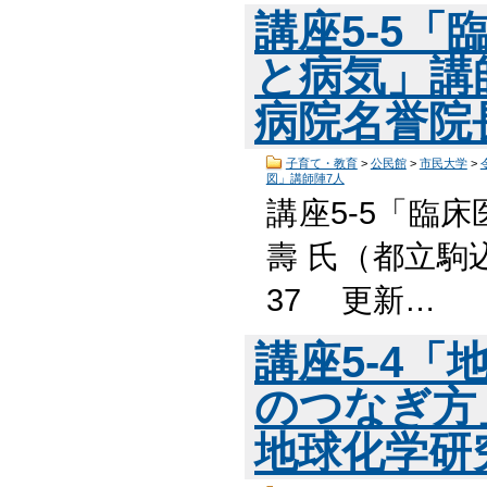
講座5-5
と病気」講
病院名誉院
子育て・教育
>
公民館
>
市民大学
>
図」講師陣7人
講座5-5「臨
壽 氏（都立駒
37 更新…
講座5-4
のつなぎ方
地球化学研