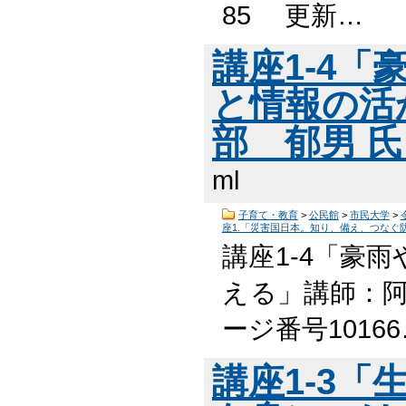
85 更新…
講座1-4
と情報の活
部 郁男 
ml
子育て・教育
>
公民館
>
市民大学
>
座1.「災害国日本。知り、備え、つなぐ
講座1-4「豪
える」講師：阿
ージ番号1016
講座1-3