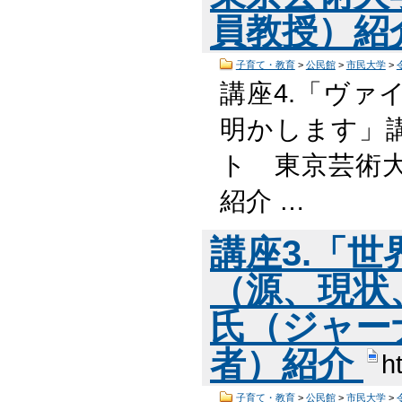
員教授）紹
子育て・教育
>
公民館
>
市民大学
>
講座4.「ヴァ
明かします」講
ト 東京芸術
紹介 …
講座3.「
（源、現状
氏（ジャー
者）紹介
h
子育て・教育
>
公民館
>
市民大学
>