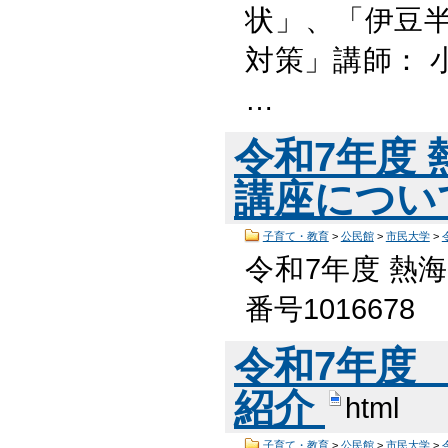
状」、「伊豆
対策」講師： 
…
令和7年度
講座につい
子育て・教育
>
公民館
>
市民大学
>
令和7年度 熱
番号101667
令和7年度
紹介
html
子育て・教育
>
公民館
>
市民大学
>