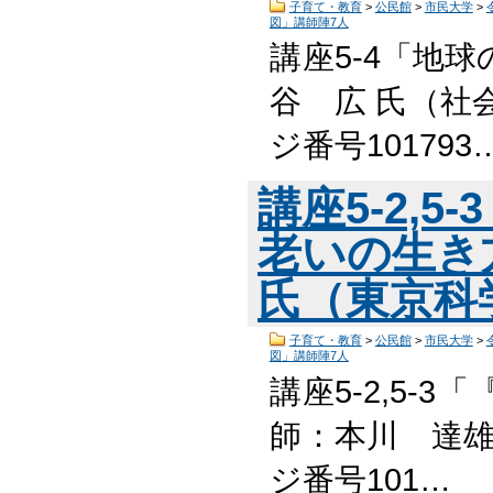
子育て・教育
>
公民館
>
市民大学
>
図」講師陣7人
講座5-4「地
谷 広 氏（社
ジ番号101793
講座5-2,
老いの生き
氏（東京科
子育て・教育
>
公民館
>
市民大学
>
図」講師陣7人
講座5-2,5-
師：本川 達雄
ジ番号101…