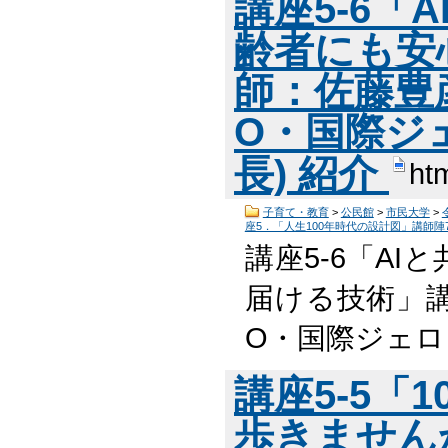
講座5-6「
齢者にも安
師：佐藤豊彦氏
O・国際ジ
長) 紹介
ht
子育て・教育
>
公民館
>
市民大学
>
座5．「人生100年時代の設計図」講師陣
講座5-6「A
届ける技術」講師
O・国際ジェロ
講座5-5「
歩きません