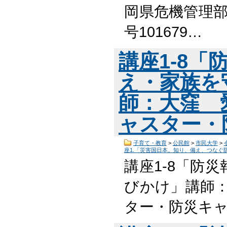
岡県危機管理部
号101679…
講座1-8
え・家族を
師：大窪 
ャスター・
子育て・教育
>
公民館
>
市民大学
>
座1.「災害国日本。知り、備え、つなぐ
講座1-8「防
びかけ」講師：
ター・防災キャ