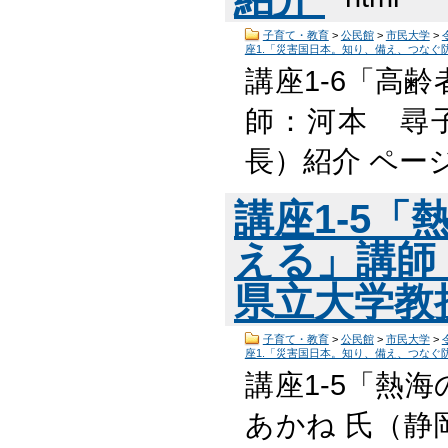
子育て・教育
>
公民館
>
市民大学
>
座1.「災害国日本。知り、備え、つなぐ
講座1-6「高
師：河本 尋
長）紹介 ペー
講座1-5
える」講師
県立大学教
子育て・教育
>
公民館
>
市民大学
>
座1.「災害国日本。知り、備え、つなぐ
講座1-5「熱
あかね 氏（静