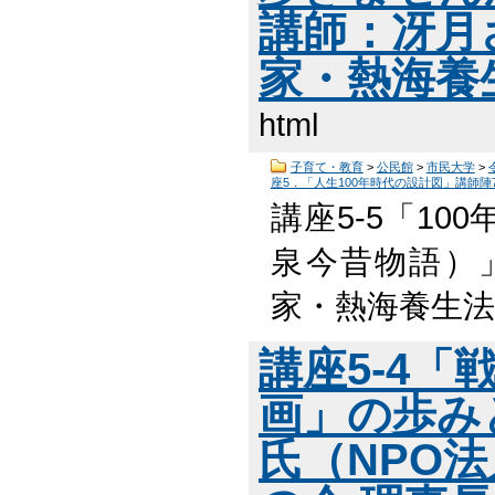
講師：冴月
家・熱海養
html
子育て・教育
>
公民館
>
市民大学
>
座5．「人生100年時代の設計図」講師陣
講座5-5「1
泉今昔物語）
家・熱海養生法
講座5-4「
画」の歩み
氏（NPO