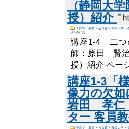
（静岡大学
授）紹介
h
子育て・教育
>
公民館
>
市民大学
>
講師陣7人
講座1-4「二
師：原田 賢治
授）紹介 ペー
講座1-3「
像力の欠如
岩田 孝仁
ター 客員
子育て・教育
>
公民館
>
市民大学
>