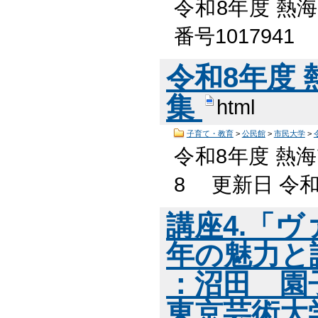
令和8年度 熱
番号101794
令和8年度
集
html
子育て・教育
>
公民館
>
市民大学
>
令和8年度 熱海
8 更新日 令
講座4.「ヴ
年の魅力と
：沼田 園
東京芸術大