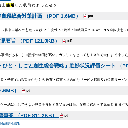
実 上
離 婚
し た 状 態 に あ っ た 者 を…
自殺総合対策計画 （PDF 1.6MB）
pdf
→将来生活への悲観→自殺 ２位:女性 60 歳以上無職同居 5 10.4% 19.5 身体疾
旨 （PDF 121.0KB）
pdf
ろ事情がある。） ●熱海の物価が高い。ガソリンをとっても１０％で大仁まで行って
・ひと・しごと創生総合戦略」進捗状況評価シート （PDF 
産・子育ての希望をかなえる 教育・保育の総合的なサービス提供及び保育サービス
2.6MB）
pdf
と一緒に生活できない児童を養育する父または母、父母に代わって児童を 養育する
業 （PDF 811.2KB）
pdf
育会議開催結果