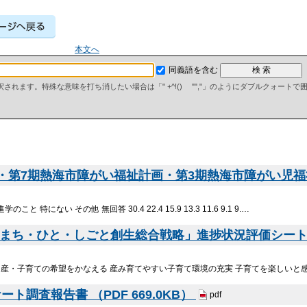
本文へ
同義語を含む
て解釈されます。特殊な意味を打ち消したい場合は「" +^!() "","」のようにダブルクォート
第7期熱海市障がい福祉計画・第3期熱海市障がい児福祉計
こと 特にない その他 無回答 30.4 22.4 15.9 13.3 11.6 9.1 9.…
まち・ひと・しごと創生総合戦略」進捗状況評価シート （P
産・子育ての希望をかなえる 産み育てやすい子育て環境の充実 子育てを楽しいと感じる
調査報告書 （PDF 669.0KB）
pdf