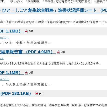
です」 「やりがい」「成長実感」「幸福感」などを持てない状態にある。 公務員こ
・ひと・しごと創生総合戦略」進捗状況評価シート （PDF 
産・子育ての希望をかなえる 教育・保育の総合的なサービス提供及び保育サービス
F 1.1MB）
pdf
会だより
し て い る 。 令 和 ４ 年 度 は 低 所 得…
果報告書 （PDF 4.9MB）
pdf
ート
い 38 人 3.7% 子どもができるまでは職業を持 つ方がよい 51 人 5.0% 子…
F 1.1MB）
pdf
会だより
」 、 ３ 人 以 上 の 多 子 世 帯 支 援 と…
DF 183.1KB）
pdf
を市は実施しているか。実施の場合、昨年度と今年度（現時 点）は何件ずつの利用