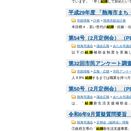
ています」 「早く
結婚
して辞めたい
平成29年度 「熱海市まち
市政情報
>
計画
>
熱海市総合計画
本目標４．若い世代の
結婚
・妊娠・出
第54号（2月定例会） （PD
熱海市議会
>
議会広報
>
あたみ市議
以 下 の
結 婚
補 助 金 制 度 を 実 施 
第32回市民アンケート調査結
市政情報
>
広報・広聴
>
市民アンケ
人 0.9%
結婚
するまでは職業を持つ方が よ
第50号（2月定例会） （PD
熱海市議会
>
議会広報
>
あたみ市議
は 、 「
結 婚
新 生 活 支 援 補 助 金 
令和6年9月質疑質問要旨 （P
熱海市議会
>
定例会（臨時会）情報
①政府主導の「
結婚
新生活支援事業」