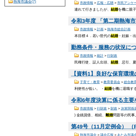
熱海市議会(7)
市政情報
>
広報・広聴
>
市民アンケ
連れて行きましたが、
結婚
を機に親
令和3年度 「第二期熱海市
市政情報
>
計画
>
熱海市総合計画
本目標４．若い世代の
結婚
・妊娠・出
勤務条件・服務の状況につい
市政情報
>
統計
>
行財政
民権行使、証人出頭、
結婚
、忌引、
【資料1】良好な保育環境の確
子育て・教育
>
教育委員会
>
総合教
利便性が低い。 ・
結婚
を機に退職す
令和6年度決算に係る主要な施
市政情報
>
行財政
>
財政
>
決算関係
) 金銭賃借、相続、
離婚
問題等の民事
第49号（11月定例会） （P
熱海市議会
>
議会広報
>
あたみ市議