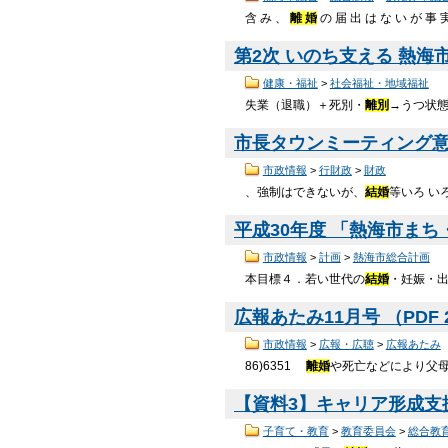
含 み 、
離 婚
の 届 出 は な い が 事 
第2次 いのち支える 熱海市
健康・福祉
>
社会福祉・地域福祉
失業（退職）＋死別・
離別
→うつ状態 
市長タウンミーティング意見要
市政情報
>
行財政
>
財政
、強制はできないが、
結婚
等いろ い
平成30年度 「熱海市まち
市政情報
>
計画
>
熱海市総合計画
本目標４．若い世代の
結婚
・妊娠・出
広報あたみ11月号 （PDF 
市政情報
>
広報・広聴
>
広報あたみ
86)6351
離婚
や死亡などにより父母
【資料3】キャリア形成支援事
子育て・教育
>
教育委員会
>
総合教