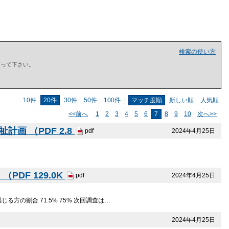
検索の使い方
で囲って下さい。
10件
20件
30件
50件
100件
マッチ度順
新しい順
人気順
<<前へ
1
2
3
4
5
6
7
8
9
10
次へ>>
画 （PDF 2.8
2024年4月25日
pdf
DF 129.0K
2024年4月25日
pdf
方の割合 71.5% 75% 次回調査は…
2024年4月25日