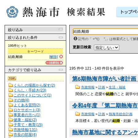
絞り込み
絞り込まれた条件
記号の「 +^!() ",」は検索式とし
195件ヒット
更新日検索
キーワード
結婚,離婚
[解除]
195 件中 121 - 140 件目を表示中
カテゴリ
で絞り込み
第6期熱海市障がい者計画・
くらしの場面から探す(2)
市政情報
>
計画
>
生活・福祉
くらし・手続き(23)
関係のこと 恋愛や
結婚
のこと 就学や進学の
このサイトについて(1)
その他(4)
令和4年度 「第二期熱海市
よくある質問(2)
ロケサポート(3)
市政情報
>
計画
>
熱海市総合計画
事業者の方へ(1)
健康・福祉(2)
本目標４．若い世代の
結婚
・妊娠・出
子育て・教育(15)
市政情報(131)
熱海市墓地に関するアンケート
市長の部屋(4)