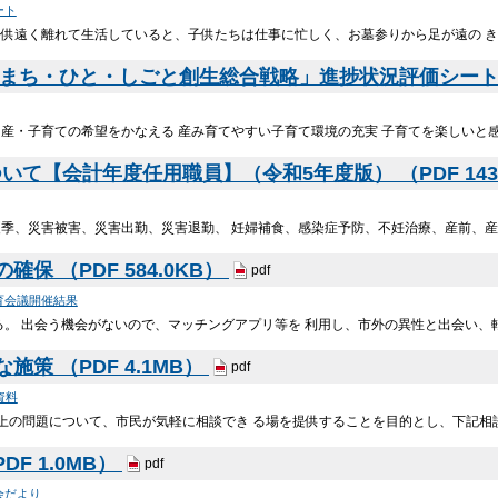
ート
子供遠く離れて生活していると、子供たちは仕事に忙しく、お墓参りから足が遠の 
まち・ひと・しごと創生総合戦略」進捗状況評価シート （P
産・子育ての希望をかなえる 産み育てやすい子育て環境の充実 子育てを楽しいと感じる
て【会計年度任用職員】（令和5年度版） （PDF 143
夏季、災害被害、災害出勤、災害退勤、 妊婦補食、感染症予防、不妊治療、産前、産
保 （PDF 584.0KB）
pdf
育会議開催結果
る。 出会う機会がないので、マッチングアプリ等を 利用し、市外の異性と出会い、転
策 （PDF 4.1MB）
pdf
資料
上の問題について、市民が気軽に相談でき る場を提供することを目的とし、下記相談
DF 1.0MB）
pdf
会だより