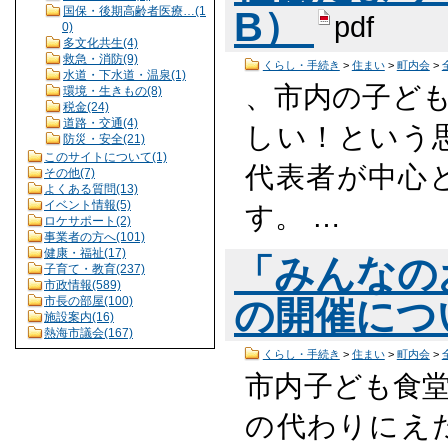
国保・後期高齢者医療…(1
B）
pdf
0)
多文化共生(4)
救急・消防(9)
くらし・手続き
>
住まい
>
町内会
>
水道・下水道・温泉(1)
、市内の子ど
環境・生きもの(8)
税金(24)
道路・交通(4)
しい！という
防災・安全(21)
このサイトについて(1)
代表者が中心
その他(7)
よくある質問(13)
イベント情報(5)
す。 …
ロケサポート(2)
事業者の方へ(101)
健康・福祉(17)
「みんなの
子育て・教育(237)
市政情報(589)
市長の部屋(100)
の開催につい
施設案内(16)
熱海市議会(167)
くらし・手続き
>
住まい
>
町内会
>
市内子ども食
の代わりにえ