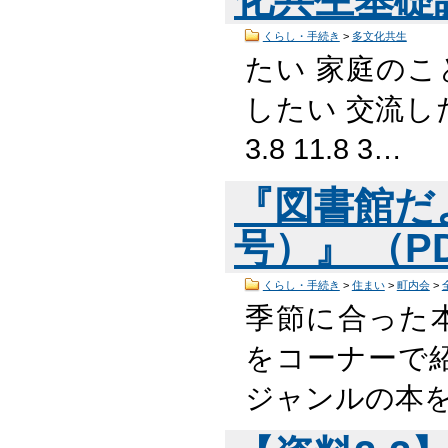
くらし・手続き
>
多文化共生
たい 家庭のこ
したい 交流したい
3.8 11.8 3…
『図書館だよ
号）』 （PD
くらし・手続き
>
住まい
>
町内会
>
季節に合った
をコーナーで紹
ジャンルの本を