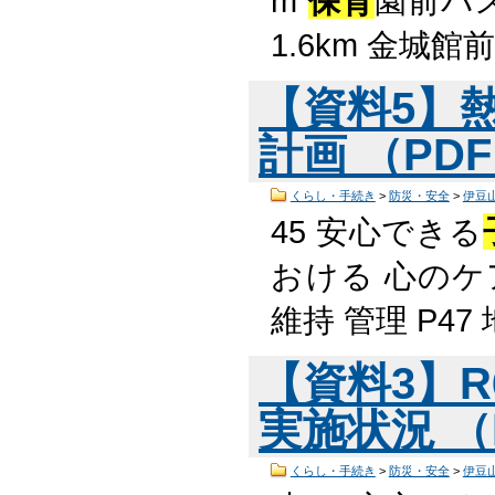
m
保育
園前バス
1.6km 金城
【資料5】
計画 （PDF
くらし・手続き
>
防災・安全
>
伊豆
45 安心できる
おける 心のケ
維持 管理 P47
【資料3】
実施状況 （P
くらし・手続き
>
防災・安全
>
伊豆