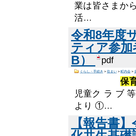
業は皆さまから
活…
令和8年度
ティア参加者
B）
pdf
くらし・手続き
>
住まい
>
町内会
>
保
児童ク ラ
より ①…
【報告書】
化共生基礎調