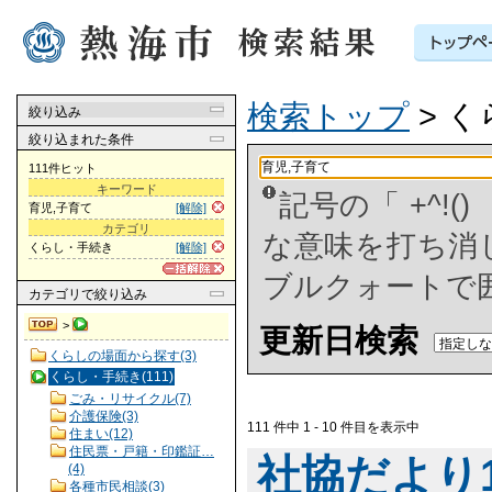
検索トップ
> 
絞り込み
絞り込まれた条件
111件ヒット
キーワード
記号の「 +^!
育児,子育て
[解除]
カテゴリ
な意味を打ち消した
くらし・手続き
[解除]
ブルクォートで
カテゴリ
で絞り込み
>
更新日検索
くらしの場面から探す(3)
くらし・手続き(111)
ごみ・リサイクル(7)
介護保険(3)
111 件中 1 - 10 件目を表示中
住まい(12)
住民票・戸籍・印鑑証…
社協だより14
(4)
各種市民相談(3)