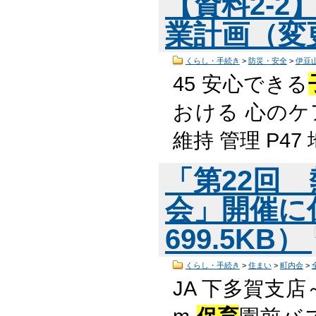
【資料2-
業計画（変更
くらし・手続き
>
防災・安全
>
伊豆
45 安心できる
おける 心のケ
維持 管理 P47
「第22回
会」開催に
699.5KB）
くらし・手続き
>
住まい
>
町内会
>
JA 下多賀支店