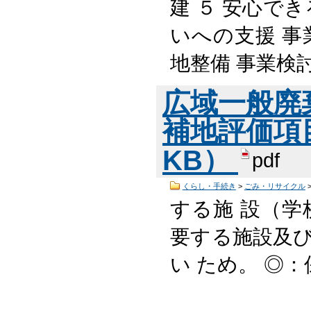
建 ５ 安心でき
いへの支援 事
地整備 事業検
広域一般廃
補地評価項目
KB）
pdf
くらし・手続き
>
ごみ・リサイクル
する施 設（学
要する施設及び
い ため。 ◎