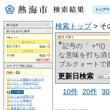
検索トップ
> そ
絞り込み
絞り込まれた条件
7件ヒット
キーワード
記号の「 +^!
育児,子育て
[解除]
カテゴリ
な意味を打ち消した
その他
[解除]
ブルクォートで
カテゴリ
で絞り込み
>
更新日検索
くらしの場面から探す(3)
くらし・手続き(111)
このサイトについて(1)
10件
20件
3
その他(7)
よくある質問(13)
イベント情報(5)
ロケサポート(2)
事業者の方へ(101)