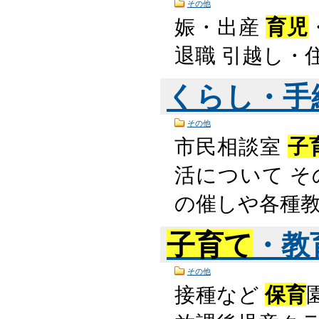
その他
娠・出産
育児
退職 引越し・
くらし・手
その他
市民相談室
子
活について そ
の催しや各種
子育て
・教
その他
接種など
保育