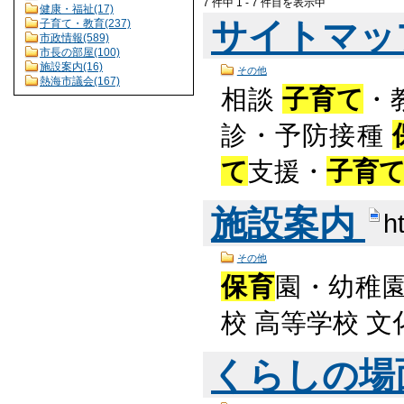
7 件中 1 - 7 件目を表示中
健康・福祉(17)
サイトマ
子育て・教育(237)
市政情報(589)
市長の部屋(100)
施設案内(16)
その他
熱海市議会(167)
相談
子育て
・
診・予防接種
て
支援・
子育
施設案内
h
その他
保育
園・幼稚
校 高等学校 
くらしの場