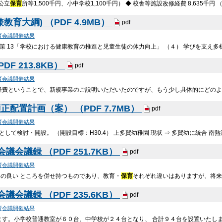
、公⽴
保育
所等1,500千円、⼩中学校1,100千円） ◆ 校舎等施設改修経費 8,635千
育大綱) （PDF 4.9MB）
pdf
育会議開催結果
施策 13「学校における健康教育の推進と児童生徒の体力向上」 （４） 学びを支え
F 213.8KB）
pdf
育会議開催結果
修経費ということで、新規事業のご説明いただいたのですが、もう少し具体的にどのよ
配置計画（案） （PDF 7.7MB）
pdf
育会議開催結果
として検討・開設。 （開設目標：H30.4） 上多賀幼稚園 現状 ⇒ 多賀幼に統合 南
会議録 （PDF 251.7KB）
pdf
育会議開催結果
の良い ところを併せ持つものであり、教育・
保育
それぞれ違いはありますが、将来
会議録 （PDF 235.6KB）
pdf
育会議開催結果
ます。小学校普通教室が６０台、中学校が２４台となり、 合計９４台を設置いたし