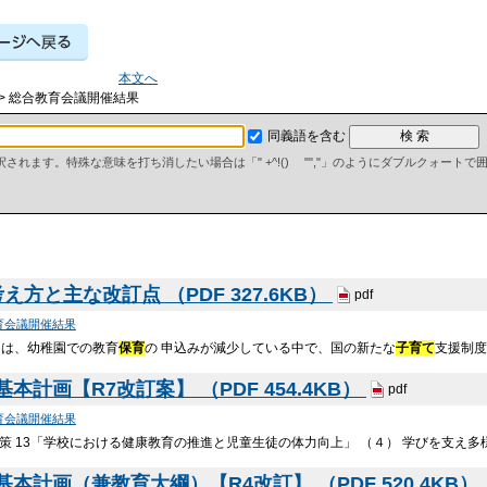
本文へ
> 総合教育会議開催結果
同義語を含む
て解釈されます。特殊な意味を打ち消したい場合は「" +^!() "","」のようにダブルクォート
方と主な改訂点 （PDF 327.6KB）
pdf
育会議開催結果
ては、幼稚園での教育
保育
の 申込みが減少している中で、国の新たな
子育て
支援制
計画【R7改訂案】 （PDF 454.4KB）
pdf
育会議開催結果
施策 13「学校における健康教育の推進と児童生徒の体力向上」 （４） 学びを支え
本計画（兼教育大綱）【R4改訂】 （PDF 520.4KB）