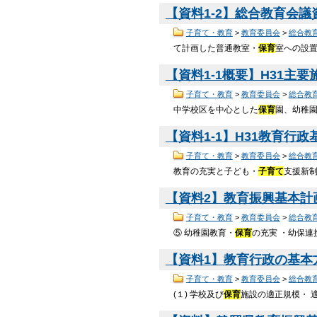
【資料1-2】総合教育会議資
子育て・教育
>
教育委員会
>
総合教
て計画した普通教室・
保育
室への設置
【資料1-1概要】H31主要施
子育て・教育
>
教育委員会
>
総合教
中学校区を中心とした
保育
園、幼稚
【資料1-1】H31教育行政基
子育て・教育
>
教育委員会
>
総合教
教育の充実と子ども・
子育て
支援新
【資料2】教育振興基本計画
子育て・教育
>
教育委員会
>
総合教
⑤ 幼稚園教育・
保育
の充実 ・幼保連
【資料1】教育行政の基本方針
子育て・教育
>
教育委員会
>
総合教
(１) 学校及び
保育
施設の適正規模・ 適