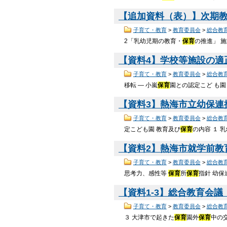
【追加資料（表）】次期教育
子育て・教育
>
教育委員会
>
総合教
2「乳幼児期の教育・
保育
の推進」 
【資料4】学校等施設の適正
子育て・教育
>
教育委員会
>
総合教
移転 ― 小嵐
保育
園との認定こど も園
【資料3】熱海市立幼保連
子育て・教育
>
教育委員会
>
総合教
定こども園 教育及び
保育
の内容 １
【資料2】熱海市就学前教育カ
子育て・教育
>
教育委員会
>
総合教
思考力、感性等
保育
所
保育
指針 幼
【資料1-3】総合教育会議（
子育て・教育
>
教育委員会
>
総合教
３ 大津市で起きた
保育
園外
保育
中の