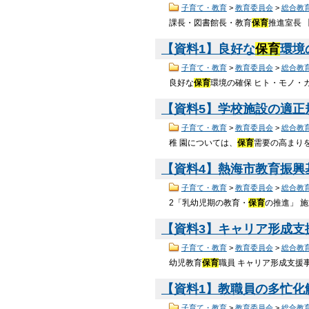
子育て・教育
>
教育委員会
>
総合教
課長・図書館長・教育
保育
推進室長 
【資料1】良好な
保育
環境の
子育て・教育
>
教育委員会
>
総合教
良好な
保育
環境の確保 ヒト・モノ・カネ
【資料5】学校施設の適正規
子育て・教育
>
教育委員会
>
総合教
稚 園については、
保育
需要の高まり
【資料4】熱海市教育振興基
子育て・教育
>
教育委員会
>
総合教
2「乳幼児期の教育・
保育
の推進」 
【資料3】キャリア形成支援事
子育て・教育
>
教育委員会
>
総合教
幼児教育
保育
職員 キャリア形成支援事
【資料1】教職員の多忙化解消
子育て・教育
>
教育委員会
>
総合教