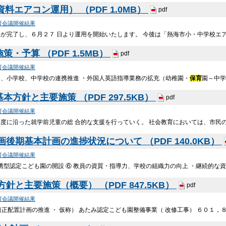
料エアコン運用） （PDF 1.0MB）
pdf
育会議開催結果
が完了し、６月２７ 日より運用を開始いたします。 今後は「熱海市小・中学校エ
策・予算 （PDF 1.5MB）
pdf
育会議開催結果
園、小学校、中学校の連携推進 ・外国人英語指導業務の拡充（幼稚園・
保育
園～中学校
本方針と主要施策 （PDF 297.5KB）
pdf
育会議開催結果
制度に沿った就学前児童の総 合的な支援を行っていく。 社会教育においては、市民
後期基本計画の進捗状況について （PDF 140.0KB）
育会議開催結果
携型認定こども園の開設 ⑥ 教員の資質・指導力、学校の組織力の向上 ・継続的な
と主要施策（概要） （PDF 847.5KB）
pdf
育会議開催結果
正配置計画の推進 ・ 仮称） あたみ認定こども園整備事業（ 改修工事） ６０１，８９