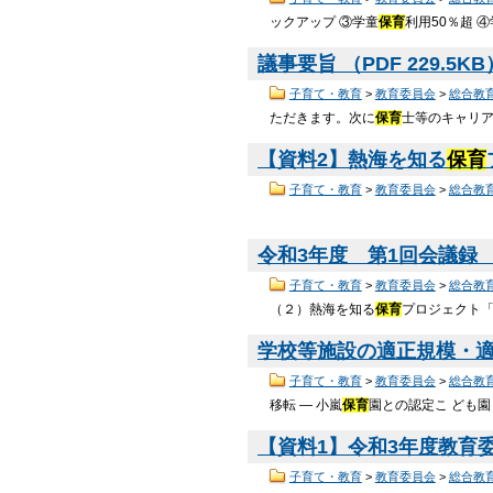
ックアップ ③学童
保育
利用50％超 
議事要旨 （PDF 229.5K
子育て・教育
>
教育委員会
>
総合教
ただきます。次に
保育
士等のキャリ
【資料2】熱海を知る
保育
子育て・教育
>
教育委員会
>
総合教
令和3年度 第1回会議録 （P
子育て・教育
>
教育委員会
>
総合教
（２）熱海を知る
保育
プロジェクト「
学校等施設の適正規模・適正
子育て・教育
>
教育委員会
>
総合教
移転 ― 小嵐
保育
園との認定こ ども園
【資料1】令和3年度教育委員
子育て・教育
>
教育委員会
>
総合教