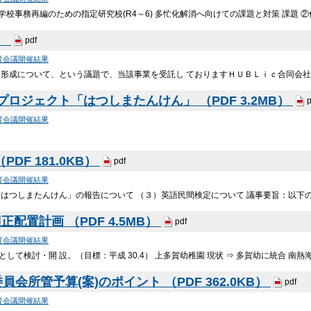
④学校事務再編のための指定研究校(R4～6) 多忙化解消へ向けての課題と対策 課題 ②
B）
pdf
育会議開催結果
ア形成について、という議題で、当該事業を受託し ておりますＨＵＢＬｉｃ合同会
プロジェクト「はつしまたんけん」 （PDF 3.2MB）
p
育会議開催結果
DF 181.0KB）
pdf
育会議開催結果
はつしまたんけん」の報告について （３）英語民間検定について 議事要旨：以下の
配置計画 （PDF 4.5MB）
pdf
育会議開催結果
として検討・開 設。（目標：平成 30.4） 上多賀幼稚園 現状 ⇒ 多賀幼に統合 南
会所管予算(案)のポイント （PDF 362.0KB）
pdf
育会議開催結果