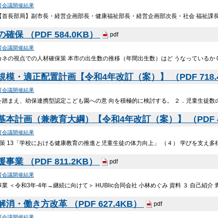
育会議開催結果
【首長部局】副市長・経営企画部長・健康福祉部長・経営企画部次長・社会 福祉課
確保 （PDF 584.0KB）
pdf
育会議開催結果
の視点での人材確保策 本市の出生数の推移（年間出生数）はど うなっているか 0 50 1
模・適正配置計画【令和4年改訂（案）】 （PDF 718.
育会議開催結果
を踏まえ、幼保連携型認定こども園への意 向を積極的に検討する。 ２．児童生徒数
本計画（兼教育大綱）【令和4年改訂（案）】 （PDF 46
育会議開催結果
施策 13「学校における健康教育の推進と児童生徒の体力向上」 （４） 学びを支え
業 （PDF 811.2KB）
pdf
育会議開催結果
業 ＜令和3年-4年→継続に向けて＞ HUBlic合同会社 小林めぐみ 資料 ３ 自己紹
・働き方改革 （PDF 627.4KB）
pdf
育会議開催結果