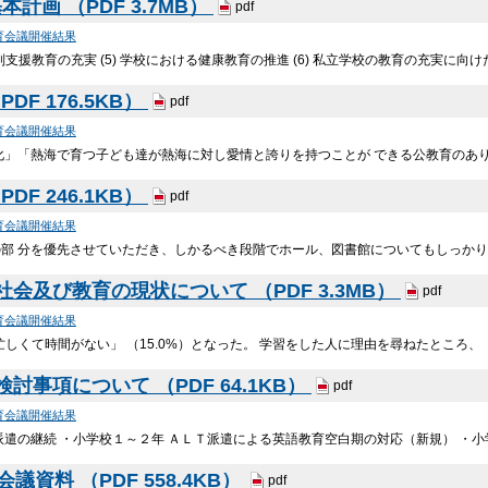
画 （PDF 3.7MB）
pdf
育会議開催結果
 特別支援教育の充実 (5) 学校における健康教育の推進 (6) 私立学校の教育の充実に向
DF 176.5KB）
pdf
育会議開催結果
化」「熱海で育つ子ども達が熱海に対し愛情と誇りを持つことが できる公教育のあ
DF 246.1KB）
pdf
育会議開催結果
の部 分を優先させていただき、しかるべき段階でホール、図書館についてもしっかり
会及び教育の現状について （PDF 3.3MB）
pdf
育会議開催結果
しくて時間がない」 （15.0%）となった。 学習をした人に理由を尋ねたところ、「
事項について （PDF 64.1KB）
pdf
育会議開催結果
派遣の継続 ・小学校１～２年 ＡＬＴ派遣による英語教育空白期の対応（新規） ・
資料 （PDF 558.4KB）
pdf