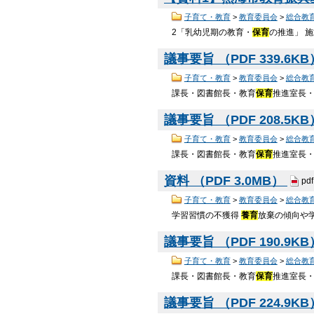
子育て・教育
>
教育委員会
>
総合教
2「乳幼児期の教育・
保育
の推進」 
議事要旨 （PDF 339.6K
子育て・教育
>
教育委員会
>
総合教
課長・図書館長・教育
保育
推進室長
議事要旨 （PDF 208.5K
子育て・教育
>
教育委員会
>
総合教
課長・図書館長・教育
保育
推進室長
資料 （PDF 3.0MB）
pdf
子育て・教育
>
教育委員会
>
総合教
学習習慣の不獲得
養育
放棄の傾向や
議事要旨 （PDF 190.9K
子育て・教育
>
教育委員会
>
総合教
課長・図書館長・教育
保育
推進室長・
議事要旨 （PDF 224.9K