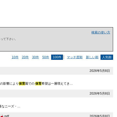
検索の使い方
で囲って下さい。
10件
20件
30件
50件
100件
マッチ度順
新しい順
人気順
2026年5月8日
度の影響により
保育
園での
保育
希望は一層増えてき…
2026年5月8日
多様なニーズ・…
2026年5月8日
pdf