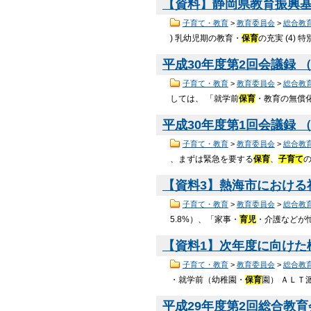
【資料】静岡県教育振興基本計
子育て・教育
>
教育委員会
>
総合教
) 乳幼児期の教育・
保育
の充実 (4)
平成30年度第2回会議録 （P
子育て・教育
>
教育委員会
>
総合教
しては、 「就学前
保育
・教育の無償
平成30年度第1回会議録 （P
子育て・教育
>
教育委員会
>
総合教
、まずは緊急を要する
保育
、
子育て
【資料3】熱海市における社
子育て・教育
>
教育委員会
>
総合教
5.8%）、「家事・
育児
・介護などが忙
【資料1】次年度に向けた検討
子育て・教育
>
教育委員会
>
総合教
・就学前（幼稚園・
保育
園） ＡＬＴ
平成29年度第2回総合教育会議