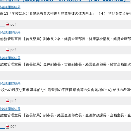
育会議開催結果
施策 13「学校における健康教育の推進と児童生徒の体力向上」 （４） 学びを支え
B）
pdf
育会議開催結果
・総務管理室長 【首長部局】副市長２名・経営企画部長・健康福祉部長・経営企画部
B）
pdf
育会議開催結果
・総務管理室長 【首長部局】金井副市長・吉徳副市長・経営企画部長・経営企画部次
育会議開催結果
学校への過度な要求 基本的な生活習慣の不獲得 朝食等の欠食 地域のつながりの希薄
B）
pdf
育会議開催結果
総務管理室長 【首長部局】副市長・経営企画部次長・企画財政課長・企画室長・企
B）
pdf