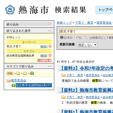
検索トップ
>
子育て・教育
>
教育委員会
絞り込み
絞り込まれた条件
47件ヒット
記号の「 +^!() ",」は検索式とし
キーワード
更新日検索
育児,子育て
[解除]
カテゴリ
総合教育会議開催結果
[解除]
47 件中 1 - 47 件目を表示中
カテゴリ
で絞り込み
【資料3】令和7年改定の考え
>
>
>
子育て・教育
>
教育委員会
>
総合教
教育委員会
童施設である幼稚園、
保育
園につい
総合教育会議開催結果(47)
【資料2】熱海市教育振興基本
子育て・教育
>
教育委員会
>
総合教
2「乳幼児期の教育・
保育
の推進」 
【資料1】熱海市教育振興基