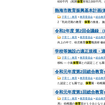
600千円 （⺠間
保育
所等2,000千円
熱海市教育振興基本計画(兼教
子育て・教育
>
教育委員会
>
総合教
2「乳幼児期の教育・
保育
の推進」 
令和2年度 第2回会議録 （PD
子育て・教育
>
教育委員会
>
総合教
向上の中で、幼児教育
保育
職員研 
学校等施設の適正規模・適正
子育て・教育
>
教育委員会
>
総合教
移転 ― 小嵐
保育
園との認定こど も園
令和元年度第2回総合教育会議
子育て・教育
>
教育委員会
>
総合教
た認定こども園では、
保育
園・幼稚園
令和元年度第1回総合教育会議
子育て・教育
>
教育委員会
>
総合教
局） 幼稚園の
保育
室が１０台となり