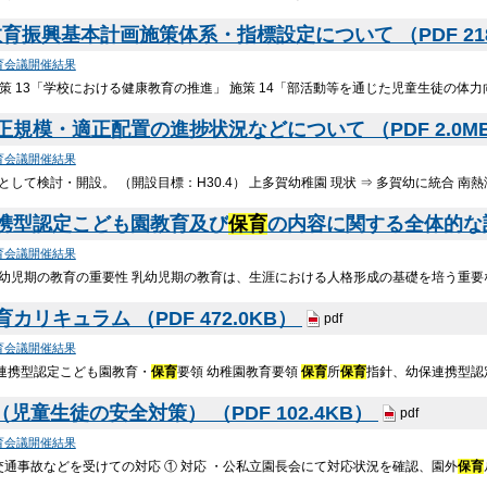
振興基本計画施策体系・指標設定について （PDF 218
育会議開催結果
施策 13「学校における健康教育の推進」 施策 14「部活動等を通じた児童生徒の体力
規模・適正配置の進捗状況などについて （PDF 2.0M
育会議開催結果
として検討・開設。 （開設目標：H30.4） 上多賀幼稚園 現状 ⇒ 多賀幼に統合 南
携型認定こども園教育及び
保育
の内容に関する全体的な計画
育会議開催結果
 乳幼児期の教育の重要性 乳幼児期の教育は、生涯における人格形成の基礎を培う重要
リキュラム （PDF 472.0KB）
pdf
育会議開催結果
保連携型認定こども園教育・
保育
要領 幼稚園教育要領
保育
所
保育
指針、幼保連携型認
児童生徒の安全対策） （PDF 102.4KB）
pdf
育会議開催結果
交通事故などを受けての対応 ① 対応 ・公私立園長会にて対応状況を確認、園外
保育