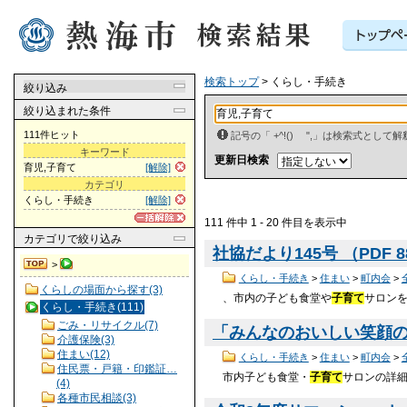
検索トップ
> くらし・手続き
絞り込み
絞り込まれた条件
111件ヒット
記号の「 +^!() ",」は検索式とし
キーワード
更新日検索
育児,子育て
[解除]
カテゴリ
くらし・手続き
[解除]
111 件中 1 - 20 件目を表示中
カテゴリ
で絞り込み
社協だより145号 （PDF 8
>
くらし・手続き
>
住まい
>
町内会
>
くらしの場面から探す(3)
、市内の子ども食堂や
子育て
サロン
くらし・手続き(111)
ごみ・リサイクル(7)
「みんなのおいしい笑顔の会
介護保険(3)
住まい(12)
くらし・手続き
>
住まい
>
町内会
>
住民票・戸籍・印鑑証…
市内子ども食堂・
子育て
サロンの詳細
(4)
各種市民相談(3)