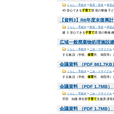
くらし・手続き
>
防災・安全
>
伊豆
45 安心できる
子育て
環 境の整備 子
【資料3】R6年度末復興計画
くらし・手続き
>
防災・安全
>
伊豆
建 ５ 安心できる
子育て
環 境の整備 
広域一般廃棄物処理施設建設
くらし・手続き
>
ごみ・リサイクル
する施 設（学校、
保育
所、 病院等）
会議資料 （PDF 861.7K
くらし・手続き
>
ごみ・リサイクル
する施 設（学校、
保育
所、 病院等）
会議資料 （PDF 1.7MB）
くらし・手続き
>
ごみ・リサイクル
芹田 知隆 厚生部
子育て
支援課 課
会議資料 （PDF 1.7MB）