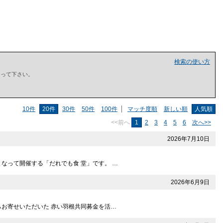
検索の使い方
で囲って下さい。
10件
20件
30件
50件
100件
マッチ度順
新しい順
人気順
<<前へ
1
2
3
4
5
6
次へ>>
2026年7月10日
なって開催する「だれでも食 堂」です。 …
2026年6月9日
らお寄せいただいた 赤い羽根共同募金を活…