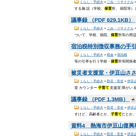
くらし・手続き
>
ごみ・リサイクル
する施 設（学校、
保育
所、 病院等）
議事録 （PDF 629.1KB）
くらし・手続き
>
ごみ・リサイクル
ついて、学校、病院、
保育
所等の周辺
宿泊税特別徴収事務の手引 （
くらし・手続き
>
税金
>
宿泊税
等の引率を行う学校・
保育
所等関係
被災者支援室・伊豆山ささえ
くらし・手続き
>
防災・安全
>
伊豆
室 カウンター
子育て
支援室 障がい 福
議事録 （PDF 1.3MB）
くらし・手続き
>
防災・安全
>
伊豆
すけど、高齢者とか、
子育て
だとか
資料4 熱海市伊豆山復興事
くらし・手続き
>
防災・安全
>
伊豆