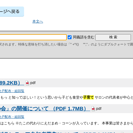
本文へ
同義語を含む
て解釈されます。特殊な意味を打ち消したい場合は「" +^!() "","」のようにダブルクォート
89.2KB）
pdf
全戸配布・組回覧
をもっ と知ってほしい！という思いから子ども食堂や
子育て
サロンの代表者が中心と
」の開催について （PDF 1.7MB）
pdf
全戸配布・組回覧
はこちら ※たこの代わりにえだまめ・コーンが入っています。 本事業は皆さまか