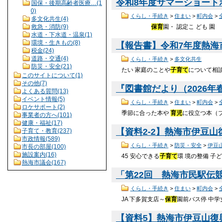
令和8年度サマーショートボ
国保・後期高齢者医療…(1
0)
くらし・手続き
>
住まい
>
町内会
>
多文化共生(4)
保育
園・ 認定こ ど
救急・消防(9)
水道・下水道・温泉(1)
環境・生きもの(8)
【報告書】令和7年度熱海市
税金(24)
道路・交通(4)
くらし・手続き
>
多文化共生
防災・安全(21)
たい 家庭のことや
子育て
について相談や
このサイトについて(1)
その他(7)
『図書館だより（2026年春号
よくある質問(13)
イベント情報(5)
くらし・手続き
>
住まい
>
町内会
>
ロケサポート(2)
季節に合った本や
育児
に役立つ本（
事業者の方へ(101)
健康・福祉(17)
【資料2-2】熱海市伊豆山復
子育て・教育(237)
市政情報(589)
くらし・手続き
>
防災・安全
>
伊豆
市長の部屋(100)
施設案内(16)
45 安心できる
子育て
環 境の整備 子
熱海市議会(167)
「第22回 熱海市民駅伝競
くらし・手続き
>
住まい
>
町内会
>
JA 下多賀支店～
保育
園前バス停 中学女子
【資料5】熱海市伊豆山復興事