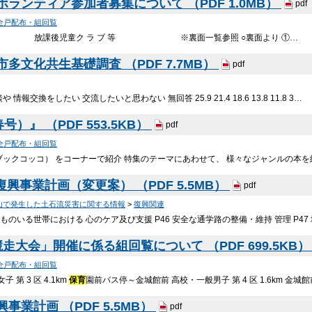
ランティア参加者募集について （PDF 1.0MB）
pdf
全戸配布・組回覧
も 園 放課後児童ク ラ ブ 等 ※裏面一覧参照 ○裏面より ①…
多文化共生基礎調査 （PDF 7.7MB）
pdf
 情報交換をしたい 交流したいと思わない 無回答 25.9 21.4 18.6 13.8 11.8 3…
）』 （PDF 553.5KB）
pdf
全戸配布・組回覧
ブックコッコ） をコーナーで紹介 特集のテーマにあわせて、 様々なジャンルの本を
興事業計画（変更案） （PDF 5.5MB）
pdf
山で発生した土石流災害に関する情報
>
復興関連
どものいる世帯における 心のケア及び支援 P46 安全な通学路の整備・維持 管理 P47
走大会」開催に係る組回覧について （PDF 699.5KB
全戸配布・組回覧
 第 3 区 4.1km
保育
園前バス停～金城館前 高校・一般男子 第 4 区 1.6km 金
業計画 （PDF 5.5MB）
pdf