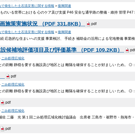
山で発生した土石流災害に関する情報
>
復興関連
どものいる世帯における 心のケア及び支援 P46 安全な通学路の整備・維持 管理 P47
施策実施状況 （PDF 331.8KB）
pdf
山で発生した土石流災害に関する情報
>
復興関連
継続 応急的な住まいへの支援 事業検討、 手続き 補助金の活用による宅地整備 事業検
候補地評価項目及び評価基準 （PDF 109.2KB）
pd
>
ごみ処理広域化
との距離 静穏を要する施設及び地区とは 離隔を確保することが好ましい ため。 ◎
B）
pdf
>
ごみ処理広域化
との距離 静穏を要する施設及び地区とは 離隔を確保することが好ましい ため。 ◎
pdf
>
ごみ処理広域化
長補佐 二藤 光 第１回ごみ処理広域化検討協議会 出席者 三島市・裾野市・熱海市
pdf