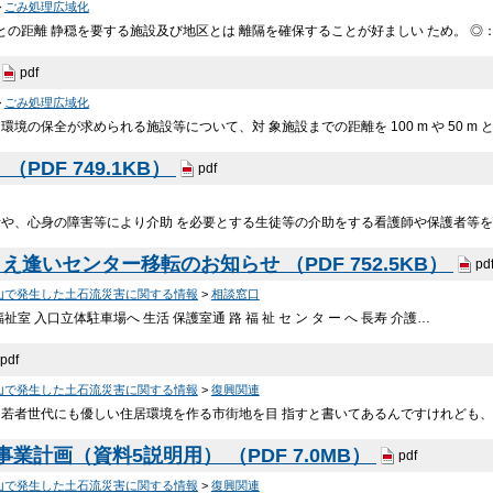
>
ごみ処理広域化
との距離 静穏を要する施設及び地区とは 離隔を確保することが好ましい ため。 ◎
pdf
>
ごみ処理広域化
環境の保全が求められる施設等について、対 象施設までの距離を 100 m や 50 
PDF 749.1KB）
pdf
者や、心身の障害等により介助 を必要とする生徒等の介助をする看護師や保護者等を
逢いセンター移転のお知らせ （PDF 752.5KB）
pd
山で発生した土石流災害に関する情報
>
相談窓口
祉室 入口立体駐車場へ 生活 保護室通 路 福 祉 セ ン タ ー へ 長寿 介護…
pdf
山で発生した土石流災害に関する情報
>
復興関連
、若者世代にも優しい住居環境を作る市街地を目 指すと書いてあるんですけれども、
業計画（資料5説明用） （PDF 7.0MB）
pdf
山で発生した土石流災害に関する情報
>
復興関連