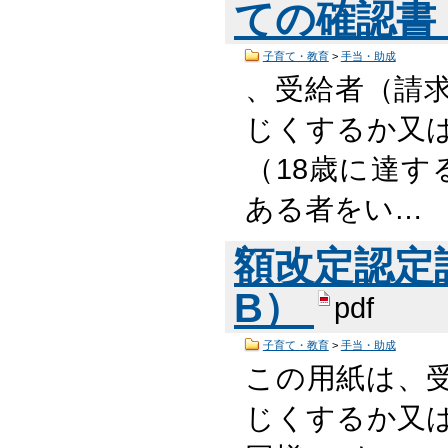
ての確認書 （
子育て・教育
>
手当・助成
、受給者（請
じくするか又
（18歳に達す
ある者をい…
額改定認定請求
B）
pdf
子育て・教育
>
手当・助成
この用紙は、
じくするか又