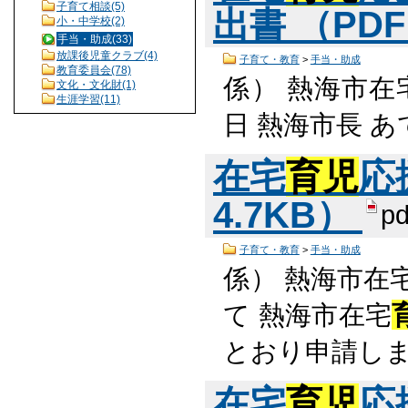
子育て相談(5)
出書 （PDF
小・中学校(2)
手当・助成(33)
放課後児童クラブ(4)
子育て・教育
>
手当・助成
教育委員会(78)
係） 熱海市在
文化・文化財(1)
生涯学習(11)
日 熱海市長 あて
在宅
育児
応
4.7KB）
pd
子育て・教育
>
手当・助成
係） 熱海市在
て 熱海市在宅
とおり申請しま
在宅
育児
応