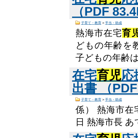
（PDF 83.
子育て・教育
>
手当・助成
熱海市在宅
育
どもの年齢を教
子どもの年齢
在宅
育児
応
出書 （PDF
子育て・教育
>
手当・助成
係） 熱海市在
日 熱海市長 あて