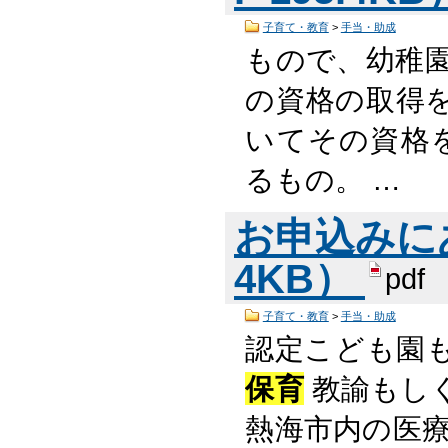
子育て・教育
>
手当・助成
もので、幼稚
の資格の取得
いてその資格
るもの。 …
お申込みにあ
4KB）
pdf
子育て・教育
>
手当・助成
認定こども園
保育
教諭もし
熱海市内の医療