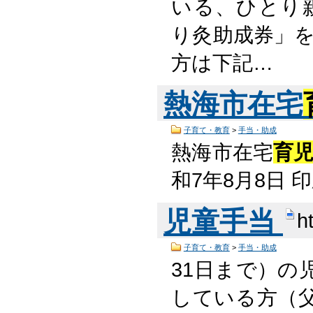
いる、ひとり親
り灸助成券」を
方は下記…
熱海市在宅
子育て・教育
>
手当・助成
熱海市在宅
育
和7年8月8日
児童手当
h
子育て・教育
>
手当・助成
31日まで）の
している方（