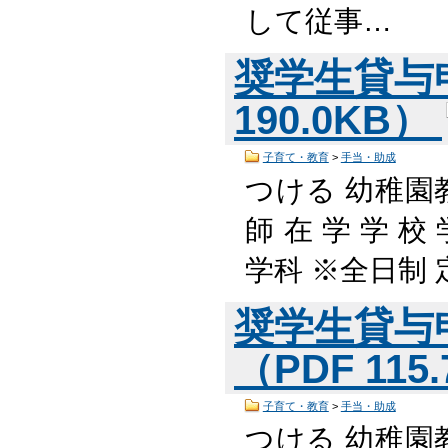
して従事…
奨学生貸与
190.0KB）
子育て・教育
>
手当・助成
つける 幼稚園
師 在 学 学 
学科 ※全日制 
奨学生貸与
（PDF 115
子育て・教育
>
手当・助成
つける 幼稚園