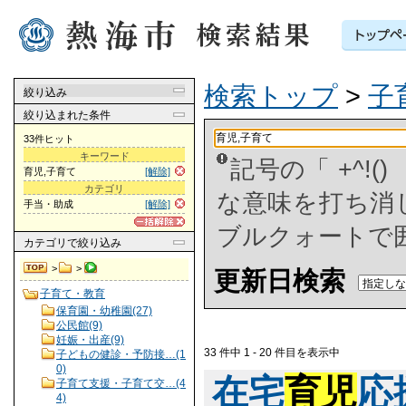
検索トップ
>
子
絞り込み
絞り込まれた条件
33件ヒット
キーワード
記号の「 +^!
育児,子育て
[解除]
カテゴリ
な意味を打ち消した
手当・助成
[解除]
ブルクォートで
カテゴリ
で絞り込み
>
>
更新日検索
子育て・教育
保育園・幼稚園(27)
公民館(9)
妊娠・出産(9)
33 件中 1 - 20 件目を表示中
子どもの健診・予防接…(1
0)
在宅
育児
応
子育て支援・子育て交…(4
4)