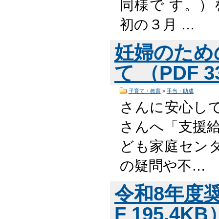
同様で す。）
初の３月 …
妊婦のため
て （PDF 3
子育て・教育
>
手当・助成
さんに安心し
さんへ「支援給
ども家庭セン
の疑問や不…
令和8年度奨
F 195.4K