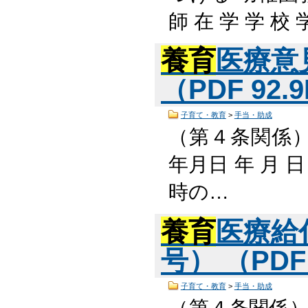
師 在 学 学 校
養育
医療意
（PDF 92.
子育て・教育
>
手当・助成
（第４条関係
年月日 年 月 日
時の…
養育
医療給
号） （PDF
子育て・教育
>
手当・助成
（第４条関係