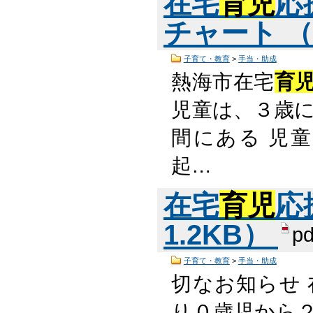
在宅
育児
応
チャート （P
子育て・教育
>
手当・助成
熱海市在宅
育
児童は、３歳に
間にある 児
起…
在宅
育児
応
1.2KB）
pd
子育て・教育
>
手当・助成
切なお知らせ 
り０歳児から