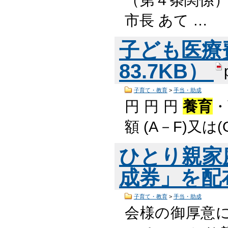
市長 あて …
子ども医療
83.7KB）
子育て・教育
>
手当・助成
円 円 円
養育
・
額 (A－F)又は
ひとり親家
成券」を配
子育て・教育
>
手当・助成
会様の御厚意