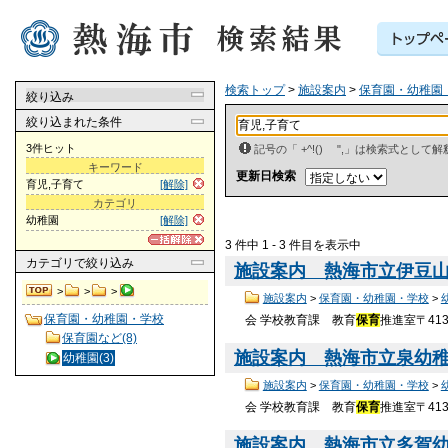
検索トップ
>
施設案内
>
保育園・幼稚園
絞り込み
絞り込まれた条件
3件ヒット
記号の「 +^!() ",」は検索式とし
キーワード
更新日検索
育児,子育て
[解除]
カテゴリ
幼稚園
[解除]
3 件中 1 - 3 件目を表示中
カテゴリ
で絞り込み
施設案内 熱海市立伊豆
>
>
>
施設案内
>
保育園・幼稚園・学校
>
保育園・幼稚園・学校
会 学校教育課 教育
保育
推進室〒413
保育園など(8)
施設案内 熱海市立泉幼
幼稚園(3)
施設案内
>
保育園・幼稚園・学校
>
会 学校教育課 教育
保育
推進室〒413
施設案内 熱海市立多賀