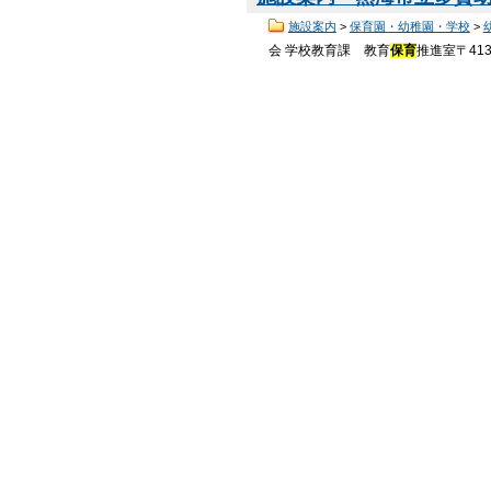
施設案内
>
保育園・幼稚園・学校
>
会 学校教育課 教育
保育
推進室〒413