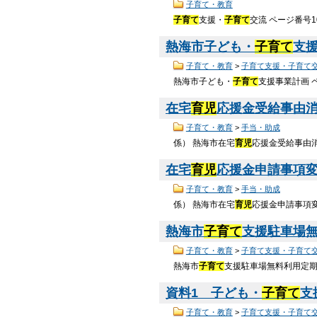
子育て・教育
子育て
支援・
子育て
交流 ページ番号
熱海市子ども・
子育て
支
子育て・教育
>
子育て支援・子育て
熱海市子ども・
子育て
支援事業計画 ペ
在宅
育児
応援金受給事由消滅
子育て・教育
>
手当・助成
係） 熱海市在宅
育児
応援金受給事由消滅
在宅
育児
応援金申請事項変更
子育て・教育
>
手当・助成
係） 熱海市在宅
育児
応援金申請事項変更
熱海市
子育て
支援駐車場
子育て・教育
>
子育て支援・子育て
熱海市
子育て
支援駐車場無料利用定期券
資料1 子ども・
子育て
支
子育て・教育
>
子育て支援・子育て