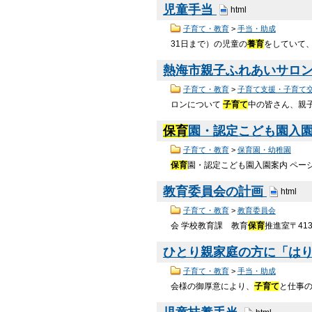
児童手当
html
子育て・教育
>
手当・助成
31日まで）の児童の
養育
をしていて
熱海市親子ふれあいサロ
子育て・教育
>
子育て支援・子育て
ロンについて
子育て
中の皆さん、親子
保育
園・認定こども園入
子育て・教育
>
保育園・幼稚園
保育
園・認定こども園入園案内 ページ番
教育委員会の計画
html
子育て・教育
>
教育委員会
会 学校教育課 教育
保育
推進室〒413
ひとり親家庭の方に「は
子育て・教育
>
手当・助成
会様の御厚意により、
子育て
と仕事の