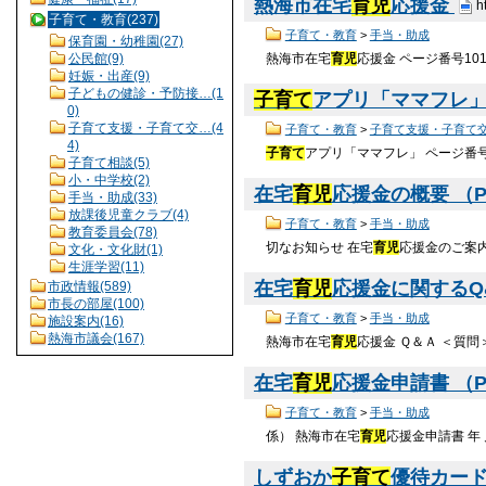
熱海市在宅
育児
応援金
h
子育て・教育(237)
子育て・教育
>
手当・助成
保育園・幼稚園(27)
熱海市在宅
育児
応援金 ページ番号10
公民館(9)
妊娠・出産(9)
子どもの健診・予防接…(1
子育て
アプリ「ママフレ
0)
子育て支援・子育て交…(4
子育て・教育
>
子育て支援・子育て
4)
子育て
アプリ「ママフレ」 ページ番号1
子育て相談(5)
小・中学校(2)
在宅
育児
応援金の概要 （PD
手当・助成(33)
放課後児童クラブ(4)
子育て・教育
>
手当・助成
教育委員会(78)
切なお知らせ 在宅
育児
応援金のご案
文化・文化財(1)
生涯学習(11)
在宅
育児
応援金に関するQ&A
市政情報(589)
市長の部屋(100)
子育て・教育
>
手当・助成
施設案内(16)
熱海市議会(167)
熱海市在宅
育児
応援金 Ｑ＆Ａ ＜質
在宅
育児
応援金申請書 （PD
子育て・教育
>
手当・助成
係） 熱海市在宅
育児
応援金申請書 年 
しずおか
子育て
優待カー