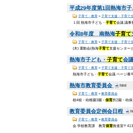
平成29年度第1回熱海市
子育て・教育
>
子育て支援・子育て
１回 熱海市子ども・
子育て
会議 議事
令和8年度 南熱海
子育て
子育て・教育
>
子育て支援・子育て
(木) 運動会(熱海
子育て
支援センターと合
熱海市子ども・
子育て
会
子育て・教育
>
子育て支援・子育て
熱海市子ども・
子育て
会議 ページ番号
熱海市教育委員会
html
子育て・教育
>
教育委員会
校4校・幼稚園3園・
保育
所2園・幼保
教育委員会定例会日程
h
子育て・教育
>
教育委員会
会 学校教育課 教育
保育
推進室〒413