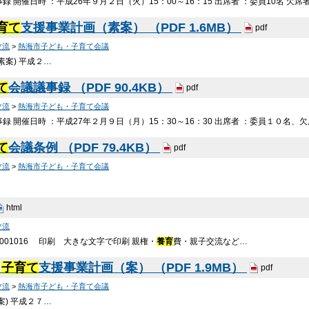
事録 開催日時 ：平成26年９月２日（火）15：00～16：15 出席者 ：委員10名 欠席
育て
支援事業計画（素案） （PDF 1.6MB）
pdf
交流
>
熱海市子ども・子育て会議
素案) 平成２…
て
会議議事録 （PDF 90.4KB）
pdf
交流
>
熱海市子ども・子育て会議
事録 開催日時 ：平成27年２月９日（月）15：30～16：30 出席者 ：委員１０名、欠
て
会議条例 （PDF 79.4KB）
pdf
交流
>
熱海市子ども・子育て会議
html
交流
001016 印刷 大きな文字で印刷 親権・
養育
費・親子交流など…
・
子育て
支援事業計画（案） （PDF 1.9MB）
pdf
交流
>
熱海市子ども・子育て会議
案) 平成２７…