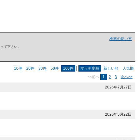
検索の使い方
で囲って下さい。
10件
20件
30件
50件
100件
マッチ度順
新しい順
人気順
<<前へ
1
2
3
次へ>>
2026年7月27日
2026年5月22日