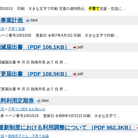
1001013 印刷 大きな文字で印刷 児童の虐待防止、
子育て
支援・交流に…
援事業計画
html
交流
>
子育て支援
ージ番号1001030 更新日 令和7年4月3日 印刷 大きな文字で印刷 …
届出書 （PDF 106.1KB）
pdf
届出書 年 月 日 熱海市長 あて 住 所 …
届出書 （PDF 108.5KB）
pdf
届出書 年 月 日 熱海市長 あて 住 所 …
無料利用定期券
html
交流
>
子育てに関するお知らせ
 ページ番号1001019 更新日 令和8年3月31日 印刷 大きな文字で…
援新制度における利用調整について （PDF 962.3KB）
交流
>
熱海市子ども・子育て会議