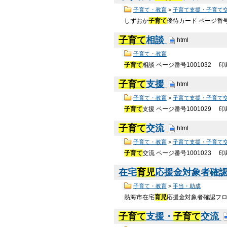
子育て・教育
>
子育て支援・子育て
しずおか
子育て
優待カード ページ番号
子育て
相談
html
子育て・教育
子育て
相談 ページ番号1001032
子育て
支援
html
子育て・教育
>
子育て支援・子育て
子育て
支援 ページ番号1001029
子育て
交流
html
子育て・教育
>
子育て支援・子育て
子育て
交流 ページ番号1001023
在宅
育児
応援金対象者確認フ
子育て・教育
>
手当・助成
熱海市在宅
育児
応援金対象者確認フロ
子育て
支援・
子育て
交流