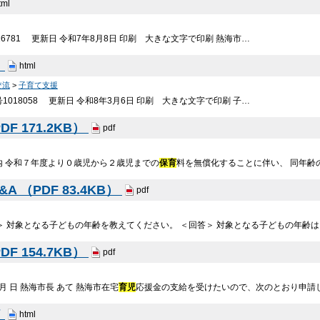
tml
16781 更新日 令和7年8月8日 印刷 大きな文字で印刷 熱海市…
」
html
交流
>
子育て支援
018058 更新日 令和8年3月6日 印刷 大きな文字で印刷 子…
F 171.2KB）
pdf
内 令和７年度より０歳児から２歳児までの
保育
料を無償化することに伴い、 同年齢
 （PDF 83.4KB）
pdf
問＞ 対象となる子どもの年齢を教えてください。 ＜回答＞ 対象となる子どもの年齢
F 154.7KB）
pdf
月 日 熱海市長 あて 熱海市在宅
育児
応援金の支給を受けたいので、次のとおり申請し
ド
html