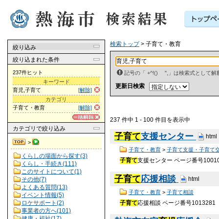
検索トップ
> 子育て・教育
絞り込み
絞り込まれた条件
237件ヒット
記号の「 +^!() ",」は検索式とし
キーワード
更新日検索
育児,子育て
[解除]
カテゴリ
子育て・教育
[解除]
237 件中 1 - 100 件目を表示中
カテゴリ
で絞り込み
子育て
支援センター
html
>
子育て・教育
>
子育て支援・子育て
くらしの場面から探す(3)
子育て
支援センター ページ番号1001
くらし・手続き(111)
このサイトについて(1)
子育て
応援相談
html
その他(7)
よくある質問(13)
子育て・教育
>
子育て相談
イベント情報(5)
ロケサポート(2)
子育て
応援相談 ページ番号101328
事業者の方へ(101)
健康・福祉(17)