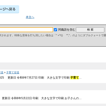
本文へ
同義語を含む
て解釈されます。特殊な意味を打ち消したい場合は「" +^!() "","」のようにダブルクォート
交流
>
子育て交流
025 更新日 令和8年7月27日 印刷 大きな文字で印刷
子育て
…
1 更新日 令和8年5月22日 印刷 大きな文字で印刷 お子さんの…