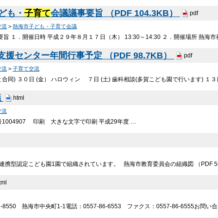
子ども・
子育て
会議議事要旨 （PDF 104.3KB）
pdf
交流
>
熱海市子ども・子育て会議
要旨 １．開催日時 平成２９年８月１７日（木） 13:30～14:30 ２．開催場所 熱海
支援センター年間行事予定 （PDF 98.7KB）
pdf
交流
>
子育て交流
同) ３０日 (金） ハロウィン ７日 (土) 歯科相談(多賀こども園で行います) １３日
議
html
交流
1004907 印刷 大きな文字で印刷 平成29年度 …
連携型認定こども園1園で組織されています。 熱海市教育委員会の組織図 （PDF 56
tml
-8550 熱海市中央町1-1電話：0557-86-6553 ファクス：0557-86-6555お