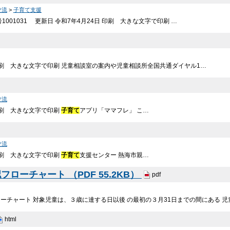
交流
>
子育て支援
1001031 更新日 令和7年4月24日 印刷 大きな文字で印刷 …
 印刷 大きな文字で印刷 児童相談室の案内や児童相談所全国共通ダイヤル1…
交流
 印刷 大きな文字で印刷
子育て
アプリ「ママフレ」 こ…
交流
 印刷 大きな文字で印刷
子育て
支援センター 熱海市親…
ローチャート （PDF 55.2KB）
pdf
ーチャート 対象児童は、３歳に達する日以後 の最初の３月31日までの間にある 
html