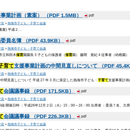
事業計画（素案） （PDF 1.5MB）
pdf
交流
>
熱海市子ども・子育て会議
素案) 平成２…
委員名簿 （PDF 43.9KB）
pdf
交流
>
熱海市子ども・子育て会議
 市立和田木
保育
園園長 3 子どもの保護者（
保育
園） 藤間 亜紀 4 従事者（幼稚園
子育て
支援事業計画の中間見直しについて （PDF 45.4
交流
>
熱海市子ども・子育て会議
中間見直しについて 平成 27 年 3 月に策定した熱海市子ども・
子育て
支援事業計画
て
会議議事録 （PDF 171.5KB）
pdf
交流
>
熱海市子ども・子育て会議
事録 開催日時 ：平成26年12月２日（火）15：00～16：00 出席者 ：委員７名、欠席
て
会議議事録 （PDF 226.3KB）
pdf
交流
>
熱海市子ども・子育て会議