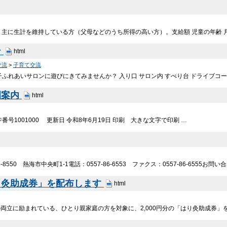
、主に生計を維持している方（父母などのうち所得の高い方）。支給額 児童の年齢 
ン
html
交流
>
子育て交流
ふれあいサロンに遊びにきてみませんか？ 入り口 サロン内 すべり台 ドライブコー
園案内
html
号1001000 更新日 令和8年6月19日 印刷 大きな文字で印刷 …
-8550 熱海市中央町1-1電話：0557-86-6553 ファクス：0557-86-6555お
り灸助成券」を配布します
html
両立に励まれている、ひとり親家庭の方を対象に、2,000円分の「はり灸助成券」