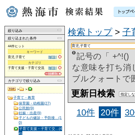
検索トップ
>
子
絞り込み
絞り込まれた条件
44件ヒット
キーワード
記号の「 +^!
育児,子育て
[解除]
カテゴリ
な意味を打ち消した
子育て支援・子育て交流
[解除]
ブルクォートで
カテゴリ
で絞り込み
>
>
更新日検索
子育て・教育
保育園・幼稚園(27)
公民館(9)
10件
20件
3
妊娠・出産(9)
子どもの健診・予防接…(1
0)
子育て支援・子育て交…(4
4)