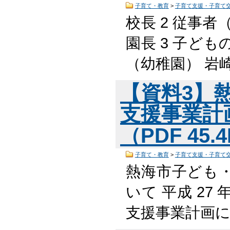
子育て・教育
>
子育て支援・子育て
校長 2 従事者
園長 3 子ども
（幼稚園） 岩
【資料3】
支援事業計
（PDF 45.
子育て・教育
>
子育て支援・子育て
熱海市子ども
いて 平成 27
支援事業計画に