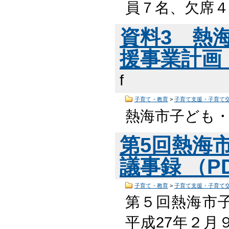
員７名、欠席４
資料3 熱
援事業計画（
f
子育て・教育
>
子育て支援・子育て
熱海市子ども
第5回熱海
議事録 （PD
子育て・教育
>
子育て支援・子育て
第５回熱海市
平成27年２月９