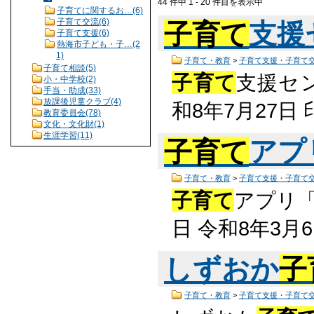
44 件中 1 - 20 件目を表示中
子育てに関するお…(6)
子育て交流(6)
子育て
支援
子育て支援(6)
熱海市子ども・子…(2
1)
子育て・教育
>
子育て支援・子育て
子育て相談(5)
子育て
支援セン
小・中学校(2)
手当・助成(33)
放課後児童クラブ(4)
和8年7月27
教育委員会(78)
文化・文化財(1)
生涯学習(11)
子育て
アプ
子育て・教育
>
子育て支援・子育て
子育て
アプリ「
日 令和8年3月
しずおか
子
子育て・教育
>
子育て支援・子育て