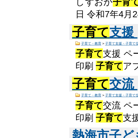
しずおか
子育
日 令和7年4月
子育て
支援
子育て・教育
>
子育て支援・子育て
子育て
支援 ペ
印刷
子育て
ア
子育て
交流
子育て・教育
>
子育て支援・子育て
子育て
交流 ペ
印刷
子育て
支
熱海市子ど