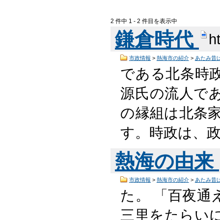
2 件中 1 - 2 件目を表示中
鎌倉時代
h
市政情報
>
熱海市の紹介
>
あたみ昔
である北条時
源氏の流人で
の縁組は北条
す。時政は、
熱海の由来
市政情報
>
熱海市の紹介
>
あたみ昔
た。 「百夜通
三里をたらい