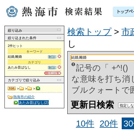
検索トップ
>
市
絞り込み
絞り込まれた条件
し
2件ヒット
キーワード
結婚,離婚
[解除]
カテゴリ
記号の「 +^!
あたみ昔ばなし
[解除]
な意味を打ち消した
カテゴリ
で絞り込み
ブルクォートで
>
>
>
熱海市の紹介
更新日検索
あたみ昔ばなし(2)
10件
20件
3